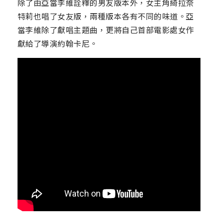
除了由亞當李維詮釋的男友版本外，女主角綺拉奈
特莉也唱了女友版，兩種版本各有不同的味道。亞
當李維除了獻唱主題曲，更將自己首部電影處女作
獻給了導演約翰卡尼。