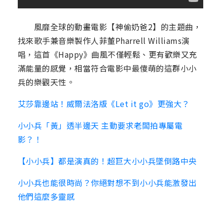
風靡全球的動畫電影【神偷奶爸2】的主題曲，
找來歌手兼音樂製作人菲董Pharrell Williams演
唱，這首《Happy》曲風不僅輕鬆、更有歡樂又充
滿能量的感覺，相當符合電影中最傻萌的這群小小
兵的樂觀天性。
艾莎靠邊站！威爾法洛版《Let it go》更強大？
小小兵「黃」透半邊天 主動要求老闆拍專屬電
影？！
【小小兵】都是演真的！超巨大小小兵墜倒路中央
小小兵也能很時尚？你絕對想不到小小兵能激發出
他們這麼多靈感