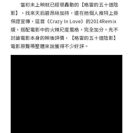
當初未上映就已經很轟動的【格雷的五十道陰
影】，找來天后碧昂絲加持，還在她個人推特上掛
保證宣傳，這首《Crazy In Love》的2014Remix
版，搭配電影中的火辣尺度風格，完全加分。先不
討論電影本身的映後評價，【格雷的五十道陰影】
電影原聲帶整體來說獲得不少好評。