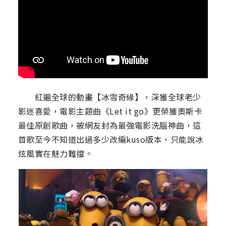
紅遍全球的動畫【冰雪奇緣】，深獲全球老少
影迷喜愛，電影主題曲《Let it go》更榮獲奧斯卡
最佳原創歌曲，被網友封為最強電影洗腦神曲，這
首歌至今不知道出過多少改編kuso版本，只能說冰
炫風實在魅力難擋。