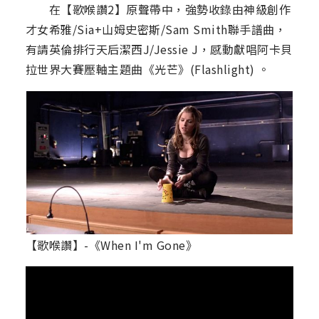
在【歌喉讚2】原聲帶中，強勢收錄由神級創作
才女希雅/Sia+山姆史密斯/Sam Smith聯手譜曲，
有請英倫排行天后潔西J/Jessie J，感動獻唱阿卡貝
拉世界大賽壓軸主題曲《光芒》(Flashlight) 。
【歌喉讚】-《When I'm Gone》