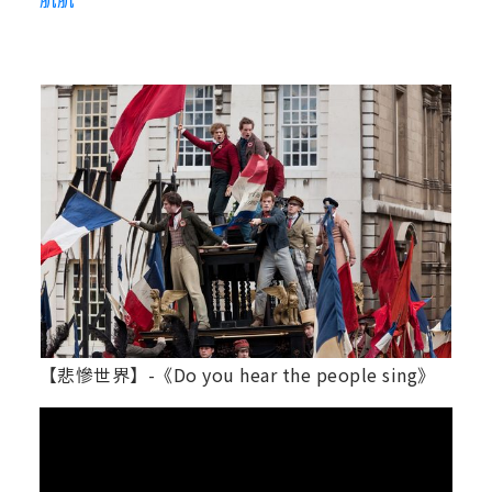
【悲慘世界】-《Do you hear the people sing》