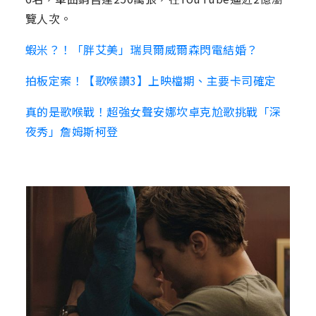
覽人次。
蝦米？！「胖艾美」瑞貝爾威爾森閃電結婚？
拍板定案！【歌喉讚3】上映檔期、主要卡司確定
真的是歌喉戰！超強女聲安娜坎卓克尬歌挑戰「深
夜秀」詹姆斯柯登