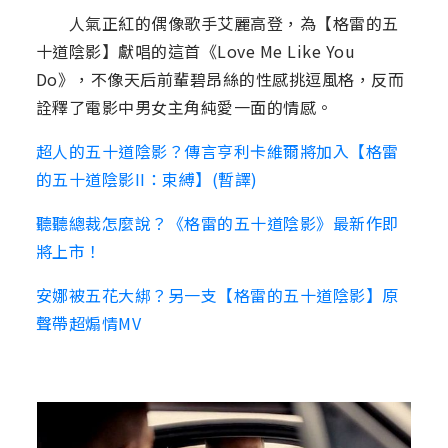
人氣正紅的偶像歌手艾麗高登，為【格雷的五
十道陰影】獻唱的這首《Love Me Like You
Do》，不像天后前輩碧昂絲的性感挑逗風格，反而
詮釋了電影中男女主角純愛一面的情感。
超人的五十道陰影？傳言亨利卡維爾將加入【格雷
的五十道陰影II：束縛】(暫譯)
聽聽總裁怎麼說？《格雷的五十道陰影》最新作即
將上市！
安娜被五花大綁？另一支【格雷的五十道陰影】原
聲帶超煽情MV