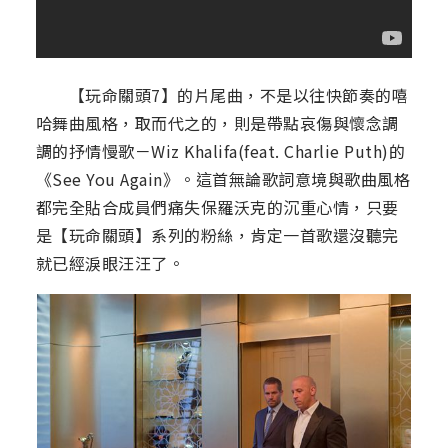
【玩命關頭7】的片尾曲，不是以往快節奏的嘻
哈舞曲風格，取而代之的，則是帶點哀傷與懷念調
調的抒情慢歌－Wiz Khalifa(feat. Charlie Puth)的
《See You Again》。這首無論歌詞意境與歌曲風格
都完全貼合成員們痛失保羅沃克的沉重心情，只要
是【玩命關頭】系列的粉絲，肯定一首歌還沒聽完
就已經淚眼汪汪了。