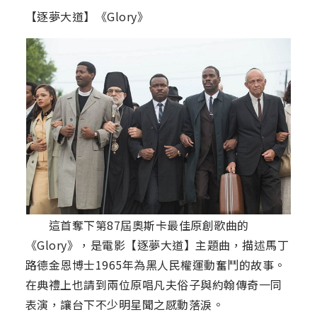
【逐夢大道】《Glory》
這首奪下第87屆奧斯卡最佳原創歌曲的
《Glory》，是電影【逐夢大道】主題曲，描述馬丁
路德金恩博士1965年為黑人民權運動奮鬥的故事。
在典禮上也請到兩位原唱凡夫俗子與約翰傳奇一同
表演，讓台下不少明星聞之感動落淚。