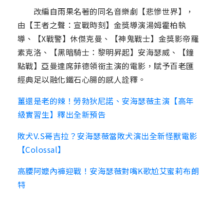
改編自雨果名著的同名音樂劇【悲慘世界】，
由【王者之聲：宣戰時刻】金獎導演湯姆霍柏執
導、【X戰警】休傑克曼、【神鬼戰士】金獎影帝羅
素克洛、【黑暗騎士：黎明昇起】安海瑟威、【鐘
點戰】亞曼達席菲德領銜主演的電影，賦予百老匯
經典足以融化鐵石心腸的感人詮釋。
薑還是老的辣！勞勃狄尼諾、安海瑟薇主演【高年
級實習生】釋出全新預告
敗犬V.S哥吉拉？安海瑟薇當敗犬演出全新怪獸電影
【Colossal】
高腰阿嬤內褲迎戰！安海瑟薇對嘴K歌尬艾蜜莉布朗
特