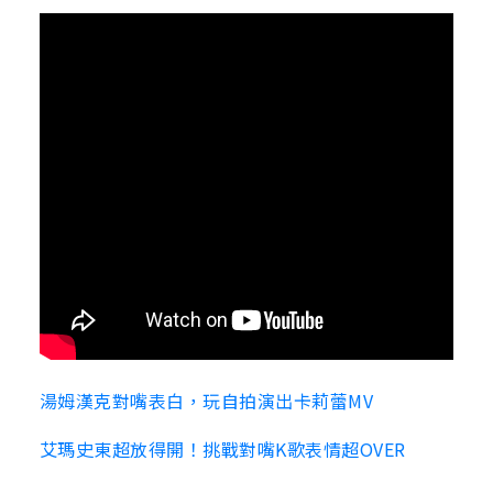
湯姆漢克對嘴表白，玩自拍演出卡莉蕾MV
艾瑪史東超放得開！挑戰對嘴K歌表情超OVER