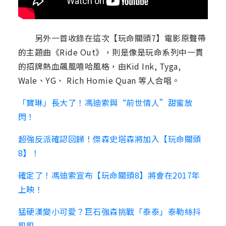
另外一首收錄在這次【玩命關頭7】電影原聲帶
的主題曲《Ride Out》，則是像是玩命系列中一貫
的招牌熱血飆風嘻哈風格，由Kid Ink, Tyga,
Wale、YG、 Rich Homie Quan 等人合唱。
「寶琳」長大了！馮迪索與“前世情人”甜蜜放
閃！
超強反派確認回歸！傑森史塔森將加入【玩命關頭
8】！
確定了！馮迪索宣布【玩命關頭8】將會在2017年
上映！
猛硬漢變小可愛？巨石強森挑戰「泰泰」泰勒絲抖
肌肌