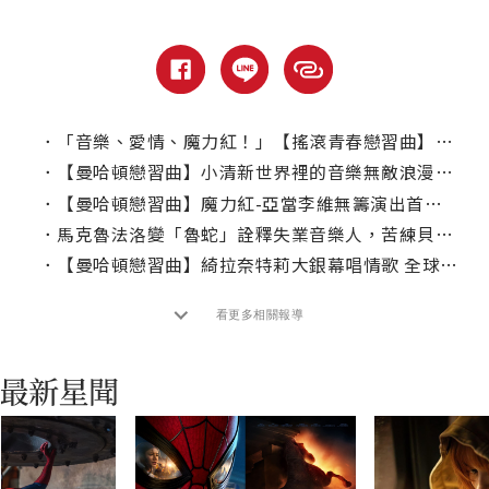
．
「音樂、愛情、魔力紅！」【搖滾青春戀習曲】導演的必勝方程式
．
【曼哈頓戀習曲】小清新世界裡的音樂無敵浪漫大確幸
．
【曼哈頓戀習曲】魔力紅-亞當李維無籌演出首部電影處女作
．
馬克魯法洛變「魯蛇」詮釋失業音樂人，苦練貝斯親自上陣
．
【曼哈頓戀習曲】綺拉奈特莉大銀幕唱情歌 全球狂撈20億
看更多相關報導