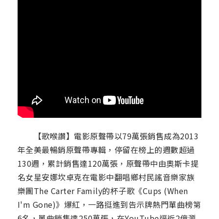
【歌喉讚】電影原聲帶以79萬張銷售成為2013
年全美最暢銷原聲帶專輯，停留在榜上的週數超過
130週，累計銷售達120萬張，原聲帶中由奧斯卡提
名女星安娜坎卓克在電影中翻唱鄉村民謠音樂家族
樂團The Carter Family的杯子歌《Cups (When
I'm Gone)》爆紅，一路挺進到告示牌熱門單曲榜第
6名，單曲銷售達250萬張，在YouTube逼近2億瀏