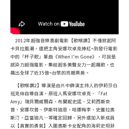
2012年超強音樂喜劇電影【歌喉讚】不僅掀起阿
卡貝拉風潮，還把主角安娜坎卓克捧紅¬到發行電影
中的「杯子歌」單曲《When I'm Gone》，可說是
感染力超強電影，集結超多美聲女力一起飆歌，也
飆出全球了近35億¬台幣的亮眼票房。
【歌喉讚2】導演是由片中飾演主持人的伊莉莎白
班克絲自導自演，原班人馬安娜坎卓克、「Fat
Amy」瑞貝爾威爾森、布蘭妮史諾、艾莉西斯奈
普、安娜坎普、伊斯特迪恩、哈娜梅李、史蓋拉奧
斯汀、亞當迪凡…等確定回歸，另外還加入新成員
以【真實的勇氣】入圍奧斯卡女配角的海莉史坦菲