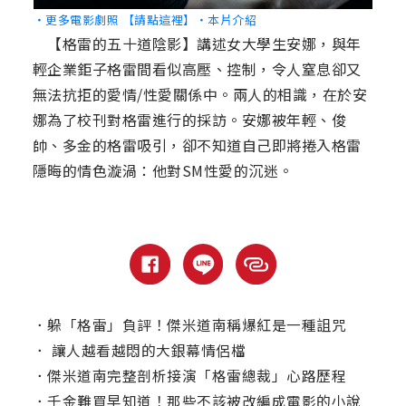
‧更多電影劇照 【請點這裡】
‧本片介紹
【格雷的五十道陰影】講述女大學生安娜，與年
輕企業鉅子格雷間看似高壓、控制，令人窒息卻又
無法抗拒的愛情/性愛關係中。兩人的相識，在於安
娜為了校刊對格雷進行的採訪。安娜被年輕、俊
帥、多金的格雷吸引，卻不知道自己即將捲入格雷
隱晦的情色漩渦：他對SM性愛的沉迷。
．
躲「格雷」負評！傑米道南稱爆紅是一種詛咒
．
讓人越看越悶的大銀幕情侶檔
．
傑米道南完整剖析接演「格雷總裁」心路歷程
．
千金難買早知道！那些不該被改編成電影的小說