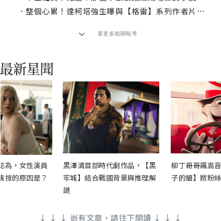
．
整個心累！達柯塔強生曝與【格雷】系列作者片場衝突
看更多相關報導
認為，女性演員
黑澤清首部時代劇作品，【黑
柳丁哥哥飆高音
演技的原因是？
牢城】結合戰國背景與推理解
子的貓】掀粉絲
謎
↓ ↓ ↓ 尚有文章，請往下閱讀 ↓ ↓ ↓