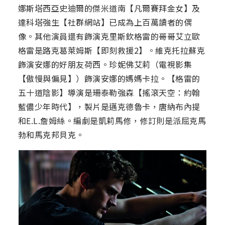
娜斯塔西亞史迪爾的傑米道南【凡爾賽拜金女】及
達科塔強生【社群網站】已成為上百萬讀者的偶
像。其他演員還有飾演克里斯欽格雷的哥哥艾立歐
格雷是路克葛萊姆斯【即刻救援2】。維克托拉蘇克
飾演安娜的好朋友荷西。珍妮佛艾莉（電視影集
【傲慢與偏見】）飾演安娜的媽媽卡拉。【格雷的
五十道陰影】導演是珊泰勒強森【搖滾天空：約翰
藍儂少年時代】，製片是邁克德魯卡，唐納布內提
和E.L.詹姆絲。編劇是凱莉馬修，修訂則是派屈克馬
勃和馬克邦貝克。