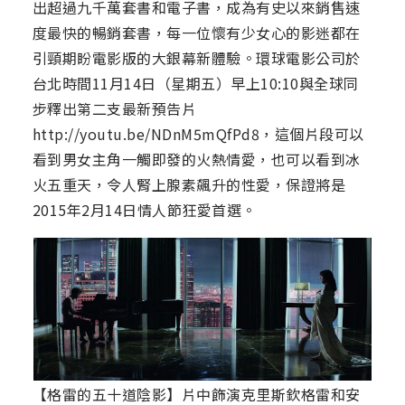
出超過九千萬套書和電子書，成為有史以來銷售速
度最快的暢銷套書，每一位懷有少女心的影迷都在
引頸期盼電影版的大銀幕新體驗。環球電影公司於
台北時間11月14日（星期五）早上10:10與全球同
步釋出第二支最新預告片
http://youtu.be/NDnM5mQfPd8，這個片段可以
看到男女主角一觸即發的火熱情愛，也可以看到冰
火五重天，令人腎上腺素飆升的性愛，保證將是
2015年2月14日情人節狂愛首選。
【格雷的五十道陰影】片中飾演克里斯欽格雷和安