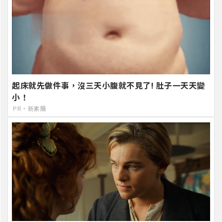
起床就先做件事，沒三天小腹就不見了! 肚子一天天變
小！
PR・新素簡