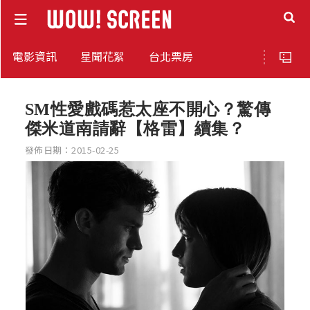
電影資訊
星聞花絮
台北票房
SM性愛戲碼惹太座不開心？驚傳
傑米道南請辭【格雷】續集？
發佈日期：2015-02-25