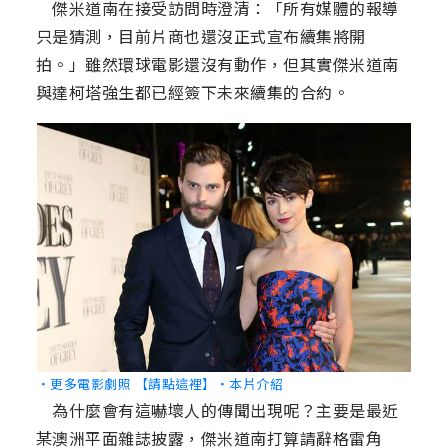
傑米道南在接受訪問時澄清：「所有媒體的報導
只是猜測，目前片商也還沒正式宣布續集將開
拍。」雖然環球電影還沒有動作，但其實傑米道南
與達柯塔強生都已經簽下未來續集的合約。
‧更多電影劇照 【請點這裡】
‧本片介紹
為什麼會有這嚇壞人的傳聞出現呢？主要是最近
某澳洲平面雜誌披露，傑米道南打算請辭格雷角