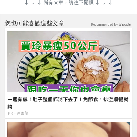
↓ ↓ ↓ 尚有文章，請往下閱讀 ↓ ↓ ↓
您也可能喜歡這些文章
Recommended by
一週有感！肚子整個都消下去了！免節食，排空順暢就
夠
PR・新素簡