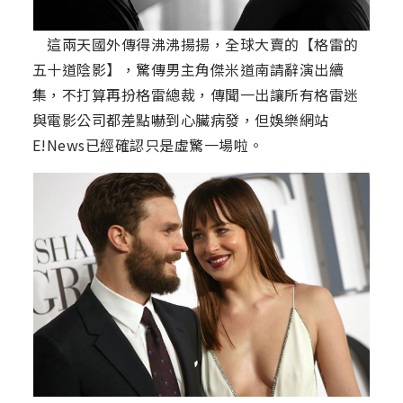
這兩天國外傳得沸沸揚揚，全球大賣的【格雷的
五十道陰影】，驚傳男主角傑米道南請辭演出續
集，不打算再扮格雷總裁，傳聞一出讓所有格雷迷
與電影公司都差點嚇到心臟病發，但娛樂網站
E!News已經確認只是虛驚一場啦。