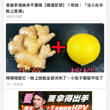
曾勸李奧納多不要接【鐵達尼號】？他說：「沒人在乎
船上是誰」
電影新星聞
檸檬搭配它，臉上斑點全部消失了，小肚子都變平坦了
PR・新素簡