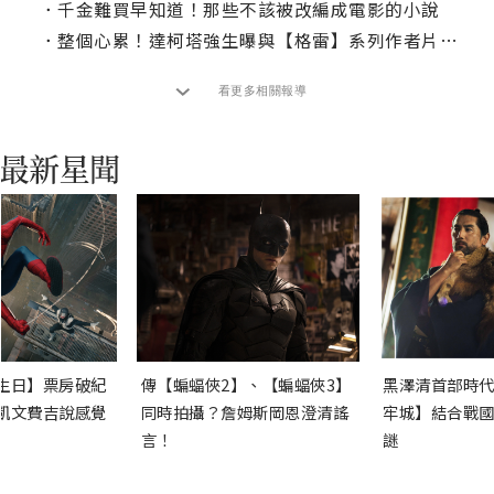
．
千金難買早知道！那些不該被改編成電影的小說
．
整個心累！達柯塔強生曝與【格雷】系列作者片場衝突
看更多相關報導
生日】票房破紀
傳【蝙蝠俠2】、【蝙蝠俠3】
黑澤清首部時代
凱文費吉說感覺
同時拍攝？詹姆斯岡恩澄清謠
牢城】結合戰國
言！
謎