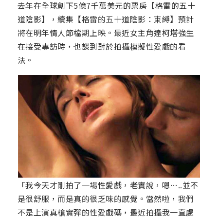
去年在全球創下5億7千萬美元的票房【格雷的五十
道陰影】，續集【格雷的五十道陰影：束縛】預計
將在明年情人節檔期上映。最近女主角達柯塔強生
在接受專訪時，也談到對於拍攝模擬性愛戲的看
法。
「我今天才剛拍了一場性愛戲，老實說，嗯…..並不
是很舒服，而是真的很乏味的感覺。當然啦，我們
不是上演真槍實彈的性愛戲碼，最近拍攝我一直處