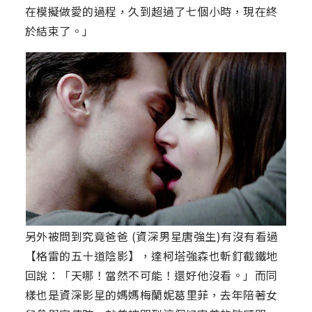
在模擬做愛的過程，久到超過了七個小時，現在終
於結束了。」
另外被問到究竟爸爸 (資深男星唐強生)有沒有看過
【格雷的五十道陰影】，達柯塔強森也斬釘截鐵地
回說：「天哪！當然不可能！還好他沒看。」而同
樣也是資深影星的媽媽梅蘭妮葛里菲，去年陪著女