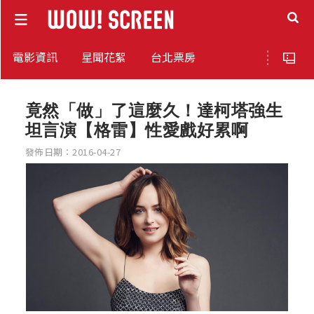
電影資訊
星聞花絮
台北票房
竟然「做」了這麼久！達柯塔強生
坦言演【格雷】性愛戲好累啊
發佈日期：2016-04-27