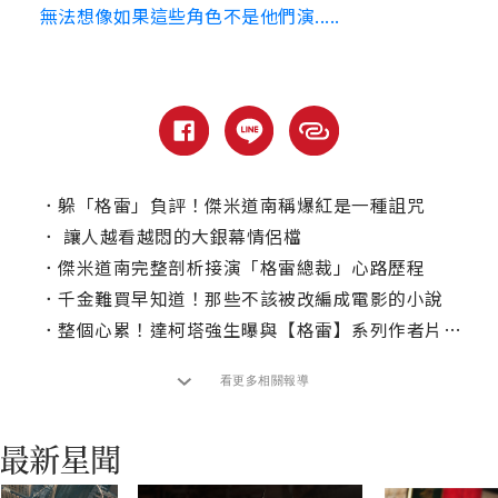
無法想像如果這些角色不是他們演.....
．
躲「格雷」負評！傑米道南稱爆紅是一種詛咒
．
讓人越看越悶的大銀幕情侶檔
．
傑米道南完整剖析接演「格雷總裁」心路歷程
．
千金難買早知道！那些不該被改編成電影的小說
．
整個心累！達柯塔強生曝與【格雷】系列作者片場衝突
看更多相關報導