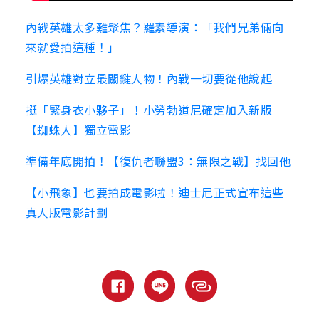
內戰英雄太多難聚焦？羅素導演：「我們兄弟倆向
來就愛拍這種！」
引爆英雄對立最關鍵人物！內戰一切要從他說起
挺「緊身衣小夥子」！小勞勃道尼確定加入新版
【蜘蛛人】獨立電影
準備年底開拍！【復仇者聯盟3：無限之戰】找回他
【小飛象】也要拍成電影啦！迪士尼正式宣布這些
真人版電影計劃