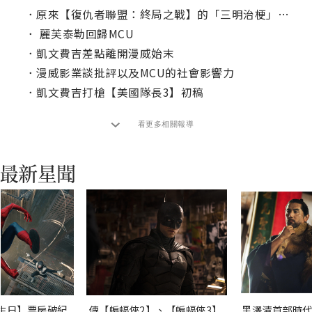
．
原來【復仇者聯盟：終局之戰】的「三明治梗」是這樣來的？
．
麗芙泰勒回歸MCU
．
凱文費吉差點離開漫威始末
．
漫威影業談批評以及MCU的社會影響力
．
凱文費吉打槍【美國隊長3】初稿
看更多相關報導
生日】票房破紀
傳【蝙蝠俠2】、【蝙蝠俠3】
黑澤清首部時代