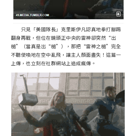
只見「美國隊長」克里斯伊凡認真地拳打腳踢
翻身再戰，但位在鏡頭正中央的雷神卻突然“出
槌”（當真是出“槌”），那把“雷神之槌”完全
不聽使喚地在空中亂飛，讓主人顏面盡失！這篇一
上傳，也立刻在社群網站上造成瘋傳。