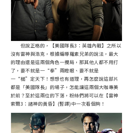
但說正格的，【美國隊長3：英雄內戰】之所以
沒有雷神與浩克，根據編導羅素兄弟的說法，最大
的理由還是這兩個角色一攪局，那其他人都不用打
了，要不就是一“拳”兩瞪眼、要不就是
一“槌”定天下！想想也有道理，再怎麼說這部片
都是「美國隊長」的場子，怎能讓這兩個大咖專美
於前？至於這兩位的下落，粉絲們將可以在【雷神
索爾3：諸神的黃昏】(暫譯)中一次看個夠！