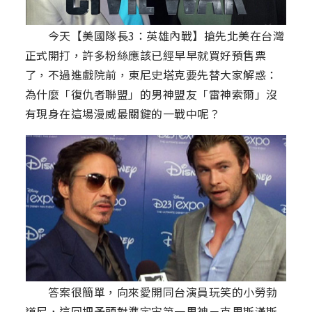
今天【美國隊長3：英雄內戰】搶先北美在台灣
正式開打，許多粉絲應該已經早早就買好預售票
了，不過進戲院前，東尼史塔克要先替大家解惑：
為什麼「復仇者聯盟」的男神盟友「雷神索爾」沒
有現身在這場漫威最關鍵的一戰中呢？
答案很簡單，向來愛開同台演員玩笑的小勞勃
道尼，這回把矛頭對準宇宙第一男神－克里斯漢斯