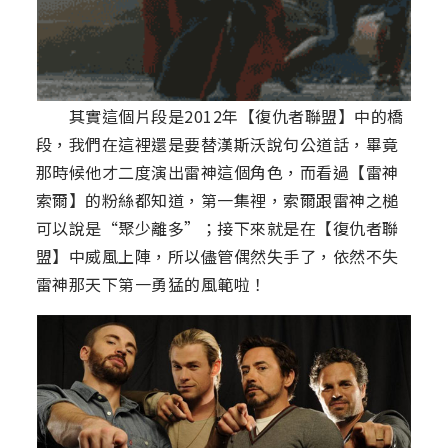
其實這個片段是2012年【復仇者聯盟】中的橋
段，我們在這裡還是要替漢斯沃說句公道話，畢竟
那時候他才二度演出雷神這個角色，而看過【雷神
索爾】的粉絲都知道，第一集裡，索爾跟雷神之槌
可以說是“聚少離多”；接下來就是在【復仇者聯
盟】中威風上陣，所以儘管偶然失手了，依然不失
雷神那天下第一勇猛的風範啦！