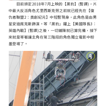
目前排定2018年7月上映的【黑豹】(暫譯)，片
中最大反派角色尤里西斯克勞之前就已經先在【復
仇者聯盟2：奧創紀元】中短暫現身，此角色是由男
星安迪席克斯飾演。等「黑豹」躍上【美國隊長3：
英雄內戰】(暫譯)之後，一切鋪陳就已算完備，接下
來就是等著讓主角在第三階段的角色獨立電影中粉
墨登場了。