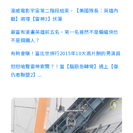
漫威電影宇宙第二階段結束，【美國隊長：英雄內
戰】將埋【雷神3】伏筆
最富有漫畫英雄前五名，第一名竟然不是蝙蝠俠也
不是鋼鐵人？
有夠會賺！富比世排行2015年10大高片酬的男演員
怒怒嗆聲雷神索爾？！當【腦筋急轉彎】遇上【復
仇者聯盟2】...