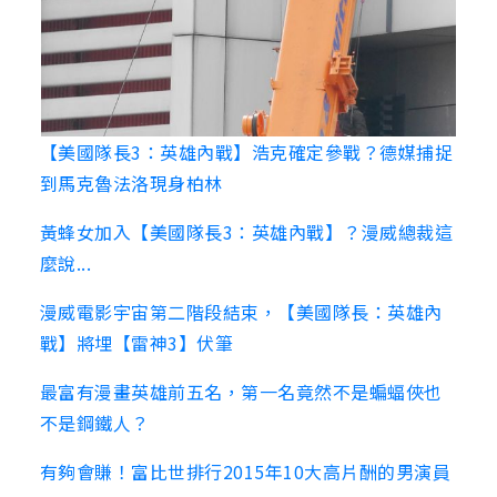
【美國隊長3：英雄內戰】浩克確定參戰？德媒捕捉
到馬克魯法洛現身柏林
黃蜂女加入【美國隊長3：英雄內戰】？漫威總裁這
麼說...
漫威電影宇宙第二階段結束，【美國隊長：英雄內
戰】將埋【雷神3】伏筆
最富有漫畫英雄前五名，第一名竟然不是蝙蝠俠也
不是鋼鐵人？
有夠會賺！富比世排行2015年10大高片酬的男演員