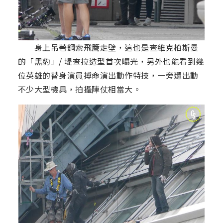
身上吊著鋼索飛簷走壁，這也是查維克柏斯曼
的「黑豹」/ 堤查拉造型首次曝光，另外也能看到幾
位英雄的替身演員搏命演出動作特技，一旁還出動
不少大型機具，拍攝陣仗相當大。