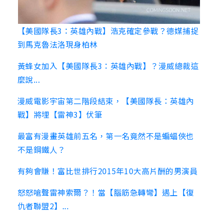
【美國隊長3：英雄內戰】浩克確定參戰？德媒捕捉
到馬克魯法洛現身柏林
黃蜂女加入【美國隊長3：英雄內戰】？漫威總裁這
麼說...
漫威電影宇宙第二階段結束，【美國隊長：英雄內
戰】將埋【雷神3】伏筆
最富有漫畫英雄前五名，第一名竟然不是蝙蝠俠也
不是鋼鐵人？
有夠會賺！富比世排行2015年10大高片酬的男演員
怒怒嗆聲雷神索爾？！當【腦筋急轉彎】遇上【復
仇者聯盟2】...