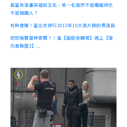
最富有漫畫英雄前五名，第一名竟然不是蝙蝠俠也
不是鋼鐵人？
有夠會賺！富比世排行2015年10大高片酬的男演員
怒怒嗆聲雷神索爾？！當【腦筋急轉彎】遇上【復
仇者聯盟2】...