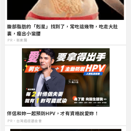
腹部脂肪的「剋星」找到了，常吃這幾物，吃走大肚
囊，瘦出小蠻腰
PR・新素簡
伴侶和妳一起預防HPV，才有資格說愛妳！
PR・台灣癌症基金會