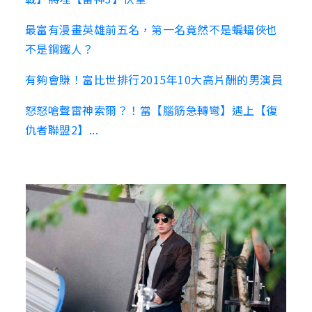
最富有漫畫英雄前五名，第一名竟然不是蝙蝠俠也
不是鋼鐵人？
有夠會賺！富比世排行2015年10大高片酬的男演員
怒怒嗆聲雷神索爾？！當【腦筋急轉彎】遇上【復
仇者聯盟2】...