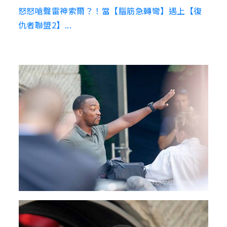
怒怒嗆聲雷神索爾？！當【腦筋急轉彎】遇上【復
仇者聯盟2】...