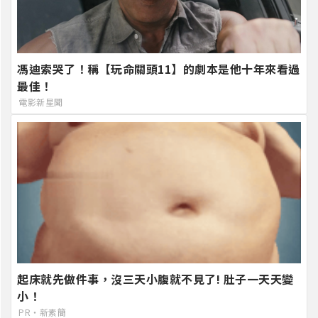
馮迪索哭了！稱【玩命關頭11】的劇本是他十年來看過
最佳！
電影新星聞
起床就先做件事，沒三天小腹就不見了! 肚子一天天變
小！
PR・新素簡