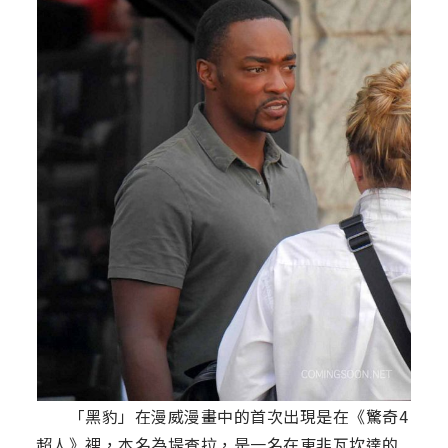
「黑豹」在漫威漫畫中的首次出現是在《驚奇4
超人》裡，本名為堤查拉，是一名在東非瓦坎達的