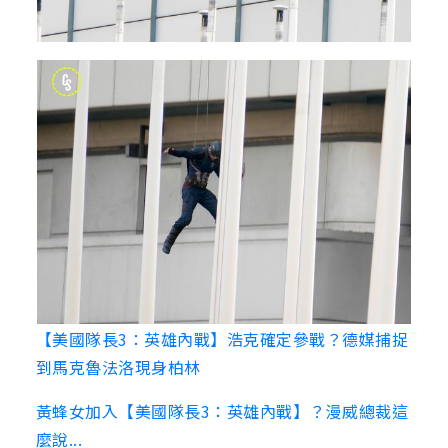
【美國隊長3：英雄內戰】浩克確定參戰？德媒捕捉
到馬克魯法洛現身柏林
黃蜂女加入【美國隊長3：英雄內戰】？漫威總裁這
麼說...