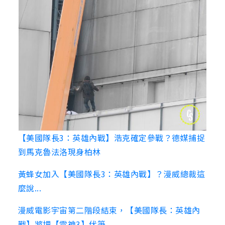
【美國隊長3：英雄內戰】浩克確定參戰？德媒捕捉
到馬克魯法洛現身柏林
黃蜂女加入【美國隊長3：英雄內戰】？漫威總裁這
麼說...
漫威電影宇宙第二階段結束，【美國隊長：英雄內
戰】將埋【雷神3】伏筆