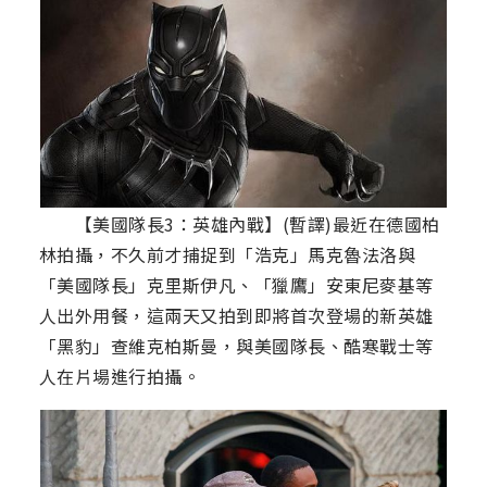
【美國隊長3：英雄內戰】(暫譯)最近在德國柏
林拍攝，不久前才捕捉到「浩克」馬克魯法洛與
「美國隊長」克里斯伊凡、「獵鷹」安東尼麥基等
人出外用餐，這兩天又拍到即將首次登場的新英雄
「黑豹」查維克柏斯曼，與美國隊長、酷寒戰士等
人在片場進行拍攝。