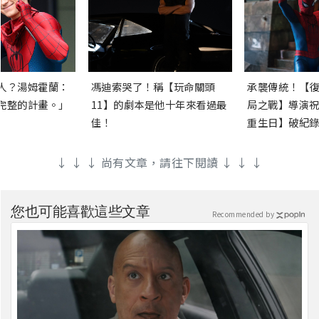
人？湯姆霍蘭：
馮迪索哭了！稱【玩命關頭
承襲傳統！【復
完整的計畫。」
11】的劇本是他十年來看過最
局之戰】導演祝
佳！
重生日】破紀錄
↓ ↓ ↓ 尚有文章，請往下閱讀 ↓ ↓ ↓
您也可能喜歡這些文章
Recommended by