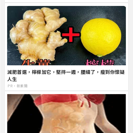
減肥首選，檸檬加它，堅持一週，腰細了，瘦到你懷疑
人生
PR・新素簡