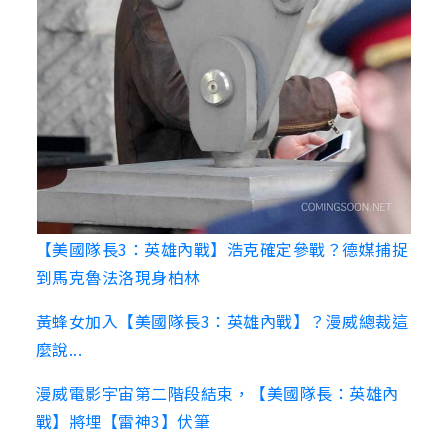
【美國隊長3：英雄內戰】浩克確定參戰？德媒捕捉
到馬克魯法洛現身柏林
黃蜂女加入【美國隊長3：英雄內戰】？漫威總裁這
麼說...
漫威電影宇宙第二階段結束，【美國隊長：英雄內
戰】將埋【雷神3】伏筆