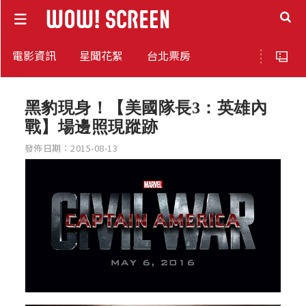
電影資訊
星聞花絮
台北票房
黑豹現身！【美國隊長3：英雄內
戰】場邊照現蹤跡
發佈日期：2015-08-13