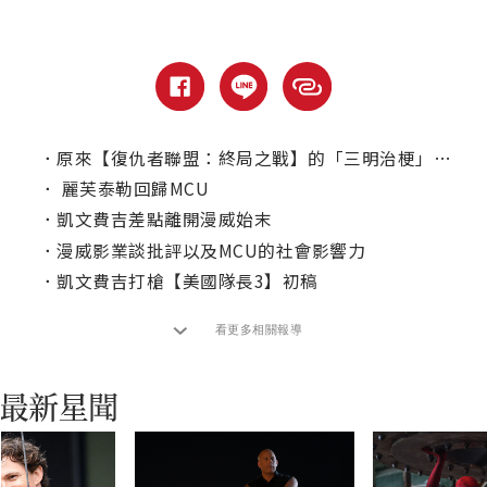
．
原來【復仇者聯盟：終局之戰】的「三明治梗」是這樣來的？
．
麗芙泰勒回歸MCU
．
凱文費吉差點離開漫威始末
．
漫威影業談批評以及MCU的社會影響力
．
凱文費吉打槍【美國隊長3】初稿
看更多相關報導