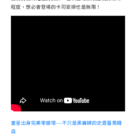
程度，想必會登場的卡司安排也是無限！
童星出身完美零崩壞---不只是黑寡婦的史嘉蕾喬韓
森