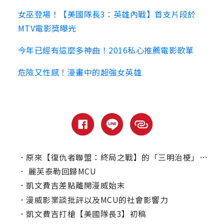
女巫登場！【美國隊長3：英雄內戰】首支片段於
MTV電影獎曝光
今年已經有這麼多神曲！2016私心推薦電影歌單
危險又性感！漫畫中的超強女英雄
．
原來【復仇者聯盟：終局之戰】的「三明治梗」是這樣來的？
．
麗芙泰勒回歸MCU
．
凱文費吉差點離開漫威始末
．
漫威影業談批評以及MCU的社會影響力
．
凱文費吉打槍【美國隊長3】初稿