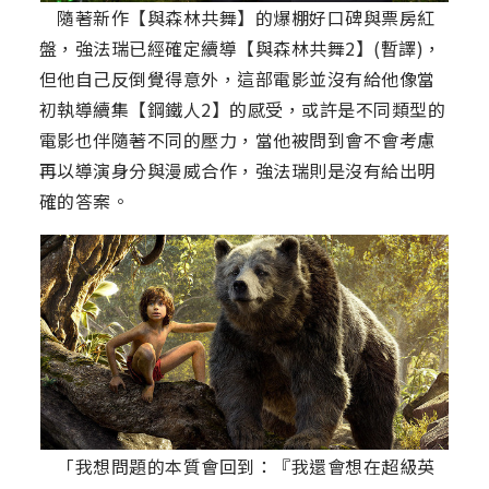
隨著新作【與森林共舞】的爆棚好口碑與票房紅
盤，強法瑞已經確定續導【與森林共舞2】(暫譯)，
但他自己反倒覺得意外，這部電影並沒有給他像當
初執導續集【鋼鐵人2】的感受，或許是不同類型的
電影也伴隨著不同的壓力，當他被問到會不會考慮
再以導演身分與漫威合作，強法瑞則是沒有給出明
確的答案。
「我想問題的本質會回到：『我還會想在超級英