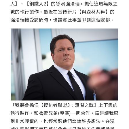
人】、【鋼鐵人2】的導演強法瑞，擔任這場無限之
戰的執行製作。最近在宣傳新片【與森林共舞】的
強法瑞接受訪問時，也證實此事並聊到這個安排。
「我將會擔任【復仇者聯盟3：無限之戰】上下集的
執行製作，和魯索兄弟(導演)一起合作，這是讓我感
到非常興奮的，也經常跟他們談論許多想法。在漫