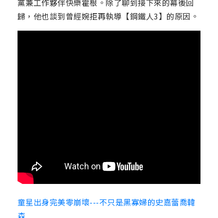
黨兼工作夥伴快樂霍根。除了聊到接下來的幕後回
歸，他也談到曾經婉拒再執導【鋼鐵人3】的原因。
童星出身完美零崩壞---不只是黑寡婦的史嘉蕾喬韓
森