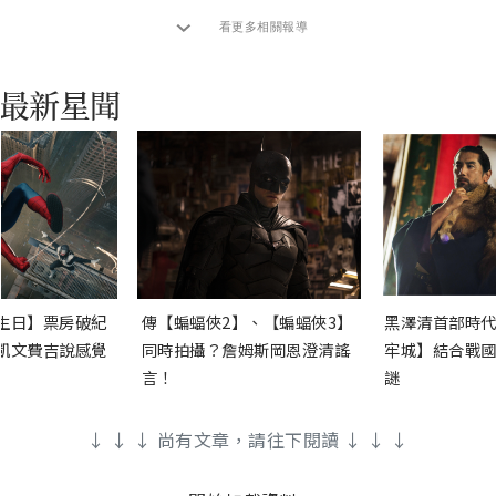
看更多相關報導
生日】票房破紀
傳【蝙蝠俠2】、【蝙蝠俠3】
黑澤清首部時代
凱文費吉說感覺
同時拍攝？詹姆斯岡恩澄清謠
牢城】結合戰國
言！
謎
↓ ↓ ↓ 尚有文章，請往下閱讀 ↓ ↓ ↓