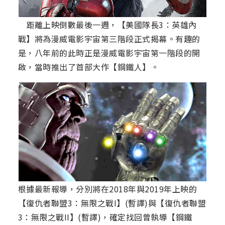
距離上映倒數最後一週，【美國隊長3：英雄內
戰】將為漫威電影宇宙第三階段正式揭幕。有趣的
是，八年前的此時正是漫威電影宇宙第一階段的開
啟，當時推出了首部大作【鋼鐵人】。
根據最新報導，分別將在2018年與2019年上映的
【復仇者聯盟3：無限之戰I】(暫譯)與【復仇者聯盟
3：無限之戰II】(暫譯)，確定找回曾執導【鋼鐵