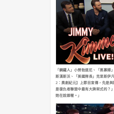
「鋼鐵人」小勞勃道尼、「黑寡婦
斯漢斯沃、「美國隊長」克里斯伊
2：奧創紀元】上節目宣傳，先是與
是復仇者聯盟中最有大牌架式的？」
她在說誰喔。」