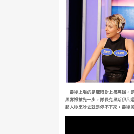
最後上場的是鷹眼對上黑寡婦，題
黑寡婦搶先一步，隊長克里斯伊凡還
夥人吵來吵去就是停不下來，最後美