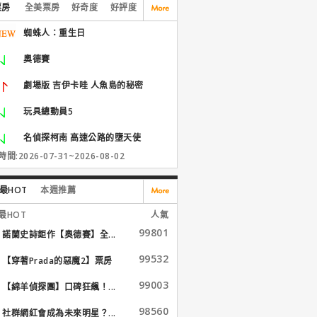
票房
全美票房
好奇度
好評度
蜘蛛人：重生日
奧德賽
劇場版 吉伊卡哇 人魚島的秘密
玩具總動員5
名偵探柯南 高速公路的墮天使
間:2026-07-31~2026-08-02
最HOT
本週推薦
最HOT
人氣
99801
諾蘭史詩鉅作【奧德賽】全...
99532
【穿著Prada的惡魔2】票房
大...
99003
【綿羊偵探團】口碑狂飆！...
98560
社群網紅會成為未來明星？...