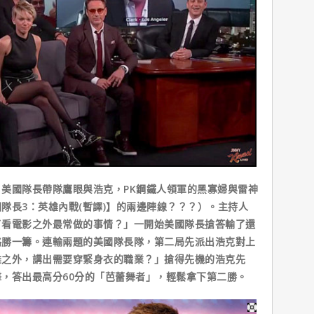
美國隊長帶隊鷹眼與浩克，PK鋼鐵人領軍的黑寡婦與雷神
隊長3：英雄內戰(暫譯)】的兩邊陣線？？？）。主持人
了看電影之外最常做的事情？」一開始美國隊長搶答輸了還
略勝一籌。連輸兩題的美國隊長隊，第二局先派出浩克對上
雄之外，講出需要穿緊身衣的職業？」搶得先機的浩克先
，答出最高分60分的「芭蕾舞者」，輕鬆拿下第二勝。