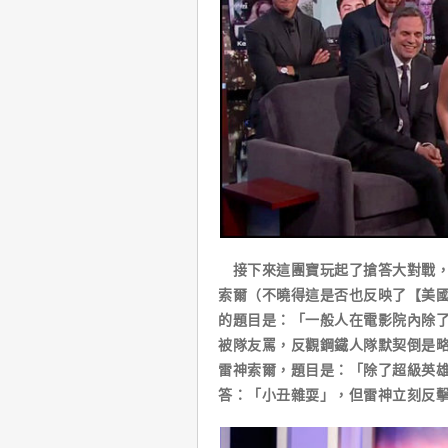
接下來這團寶玩起了搶答大對戰，
索爾（不曉得這是否也反映了【美國
的題目是：「一般人在電影院內除
被隊友罵，反觀鋼鐵人隊默契倒是
雷神索爾，題目是：「除了超級英
答：「小丑雜耍」，但雷神立刻反擊