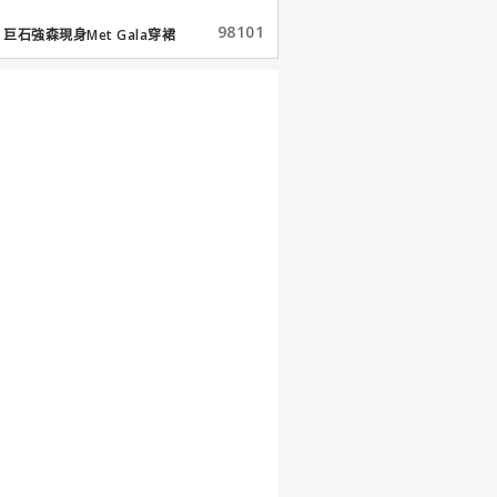
98101
巨石強森現身Met Gala穿裙
子...