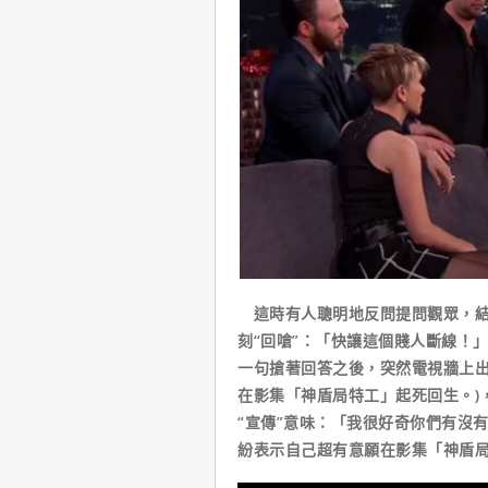
這時有人聰明地反問提問觀眾，結
刻“回嗆”：「快讓這個賤人斷線！
一句搶著回答之後，突然電視牆上出
在影集「神盾局特工」起死回生。)
“宣傳”意味：「我很好奇你們有沒
紛表示自己超有意願在影集「神盾