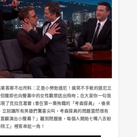
果答案不出所料：正是小勞勃道尼！搞笑不手軟的道尼立
」但隨即也向螢幕中的女性觀眾送出飛吻；在大家你一句我
現了克拉克葛雷 (曾在第一集殉職的「考森探員」，後來
，立刻讓所有英雄們驚喜尖叫，考森探員的問題當然很有
有意願演出小螢幕？」聽到問題後，每個人開始七嘴八舌紛
局特工」裡客串尬一角！