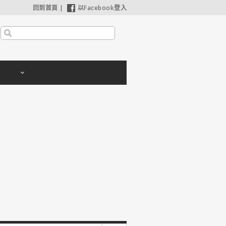
回到首頁
|
以Facebook登入
利波特：神秘的魔法石】25週年限定1週重返大銀幕