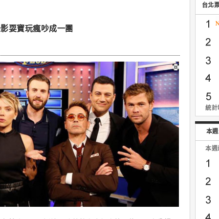
台北
錄影耍寶玩瘋吵成一團
統計時
本週
本週