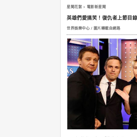
星聞花絮
電影新星聞
英雄們愛搞笑！復仇者上節目
世界娛樂中心 / 圖片轉載自網路