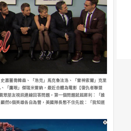
」史嘉蕾喬韓森、「浩克」馬克魯法洛、「雷神索爾」克里
凡、「鷹眼」傑瑞米雷納，最近合體為電影【復仇者聯盟
觀眾朋友視訊連線回答問題，第一個問題就超犀利：「誰
顯然6個英雄各自為營，美國隊長憋不住先說：「我知道