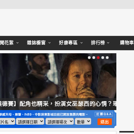
Close
聞花絮
雜誌櫥窗
好康專區
排行榜
購物車
【奧德賽】配角也精采，扮演女巫瑟西的心情？珊曼莎莫頓：「感覺就像重生」
【哈