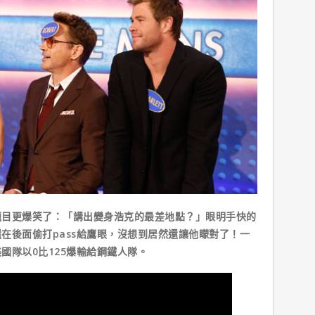
目更爆笑了：「講出變身浩克的最差地點？」眼明手快的
在後面偷打pass給鷹眼，沒想到居然還讓他矇對了！一
國隊以0比125爆輸給鋼鐵人隊。