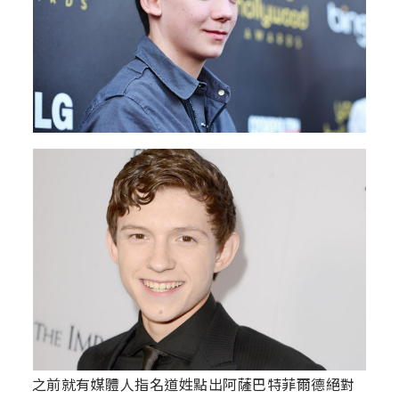
之前就有媒體人指名道姓點出阿薩巴特菲爾德絕對