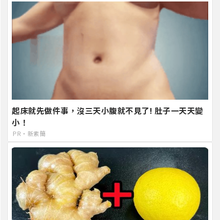
起床就先做件事，沒三天小腹就不見了! 肚子一天天變
小！
PR・新素簡