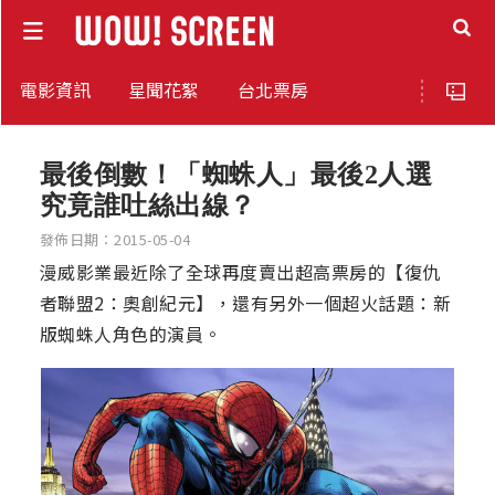
電影資訊
星聞花絮
台北票房
最後倒數！「蜘蛛人」最後2人選
究竟誰吐絲出線？
發佈日期：2015-05-04
漫威影業最近除了全球再度賣出超高票房的【復仇
者聯盟2：奧創紀元】，還有另外一個超火話題：新
版蜘蛛人角色的演員。