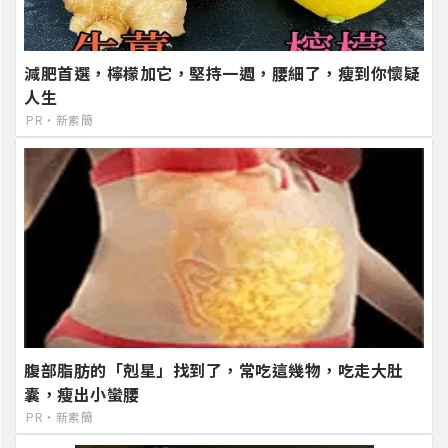
減肥首選，檸檬加它，堅持一週，腰細了，瘦到你懷疑
人生
PR・新素簡
腹部脂肪的「剋星」找到了，常吃這幾物，吃走大肚
囊，瘦出小蠻腰
PR・新素簡