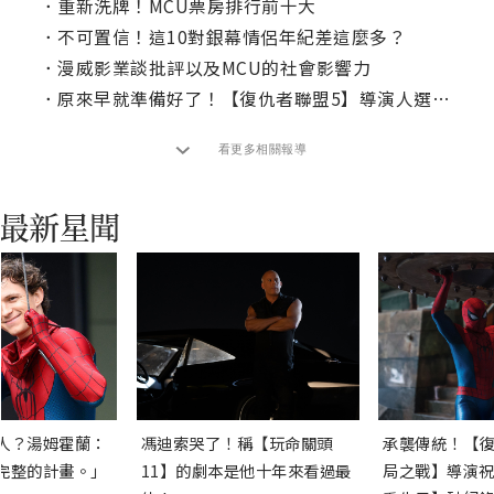
．
重新洗牌！MCU票房排行前十大
．
不可置信！這10對銀幕情侶年紀差這麼多？
．
漫威影業談批評以及MCU的社會影響力
．
原來早就準備好了！【復仇者聯盟5】導演人選曝光
看更多相關報導
人？湯姆霍蘭：
馮迪索哭了！稱【玩命關頭
承襲傳統！【復
完整的計畫。」
11】的劇本是他十年來看過最
局之戰】導演祝