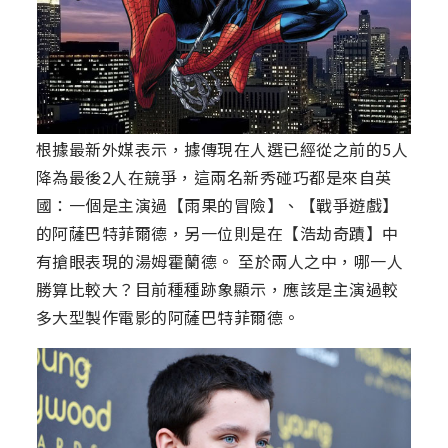
根據最新外媒表示，據傳現在人選已經從之前的5人
降為最後2人在競爭，這兩名新秀碰巧都是來自英
國：一個是主演過【雨果的冒險】、【戰爭遊戲】
的阿薩巴特菲爾德，另一位則是在【浩劫奇蹟】中
有搶眼表現的湯姆霍蘭德。 至於兩人之中，哪一人
勝算比較大？目前種種跡象顯示，應該是主演過較
多大型製作電影的阿薩巴特菲爾德。