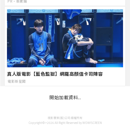
PR・新素簡
真人版電影【藍色監獄】網羅高顏值卡司陣容
電影新星聞
開始加載資料..
視影實業(股)公司 版權所有
Copyright©>2026 All Right Reserved by WOW!SCREEN