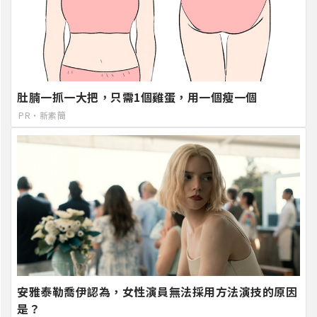
肚腩一抓一大把，只需1個雞蛋，用一個瘦一個
PR・新素簡
安雅泰勒喬伊認為，女性演員無法採用方法演技的原因
是？