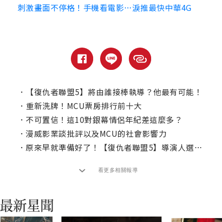
刺激畫面不停格！手機看電影…淚推最快中華4G
．
【復仇者聯盟5】將由誰接棒執導？他最有可能！
．
重新洗牌！MCU票房排行前十大
．
不可置信！這10對銀幕情侶年紀差這麼多？
．
漫威影業談批評以及MCU的社會影響力
．
原來早就準備好了！【復仇者聯盟5】導演人選曝光
看更多相關報導