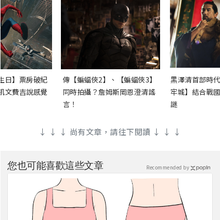
生日】票房破紀
傳【蝙蝠俠2】、【蝙蝠俠3】
黑澤清首部時代
凱文費吉說感覺
同時拍攝？詹姆斯岡恩澄清謠
牢城】結合戰國
言！
謎
↓ ↓ ↓ 尚有文章，請往下閱讀 ↓ ↓ ↓
您也可能喜歡這些文章
Recommended by