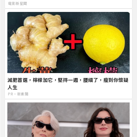
電影新星聞
減肥首選，檸檬加它，堅持一週，腰細了，瘦到你懷疑
人生
PR・新素簡