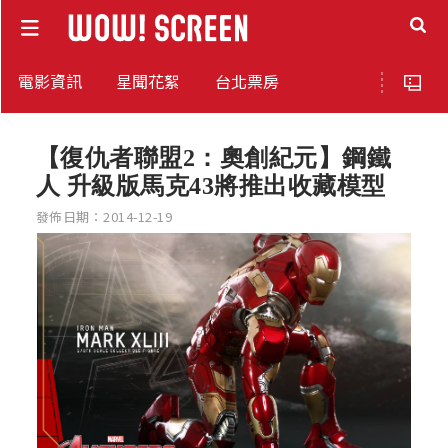
電影資訊
星聞花絮
台北票房
【復仇者聯盟2：奧創紀元】鋼鐵
人 升級版馬克43將推出收藏模型
發佈日期：2014-12-19