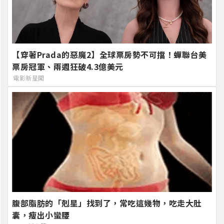
【穿著Prada的惡魔2】全球票房勢不可擋！蟬聯台美
票房冠軍、兩週狂破4.3億美元
電影新星聞
腹部脂肪的「剋星」找到了，常吃這幾物，吃走大肚
囊，瘦出小蠻腰