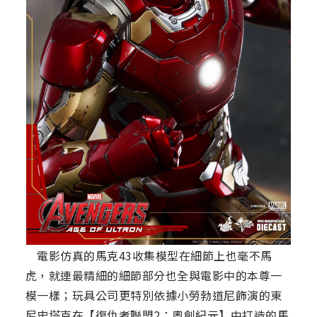
電影仿真的馬克43收集模型在細節上也毫不馬
虎，就連最精細的細節部分也全與電影中的本尊一
模一樣；玩具公司更特別依據小勞勃道尼飾演的東
尼史塔克在【復仇者聯盟2：奧創紀元】中打造的馬