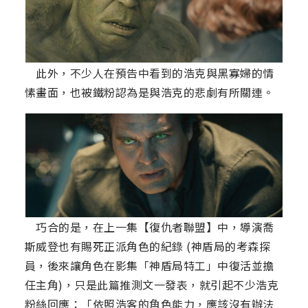
此外，不少人在預告中看到的浩克與黑寡婦的情
愫畫面，也被鐵粉認為是與浩克的悲劇有所關連。
巧合的是，在上一集【復仇者聯盟】中，導演喬
斯威登也有賜死正派角色的紀錄 (神盾局的考森探
員，後來讓角色在影集「神盾局特工」中復活並擔
任主角)，只是此篇推測文一發表，就引起不少浩克
粉絲回應：「依照浩客的角色能力，應該沒有辦法