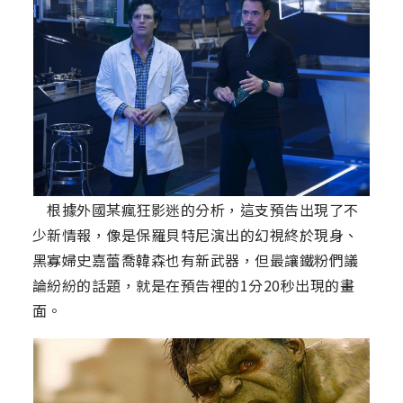
根據外國某瘋狂影迷的分析，這支預告出現了不
少新情報，像是保羅貝特尼演出的幻視終於現身、
黑寡婦史嘉蕾喬韓森也有新武器，但最讓鐵粉們議
論紛紛的話題，就是在預告裡的1分20秒出現的畫
面。