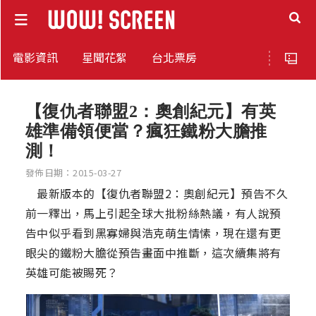
電影資訊
星聞花絮
台北票房
【復仇者聯盟2：奧創紀元】有英
雄準備領便當？瘋狂鐵粉大膽推
測！
發佈日期：2015-03-27
最新版本的【復仇者聯盟2：奧創紀元】預告不久
前一釋出，馬上引起全球大批粉絲熱議，有人說預
告中似乎看到黑寡婦與浩克萌生情愫，現在還有更
眼尖的鐵粉大膽從預告畫面中推斷，這次續集將有
英雄可能被賜死？