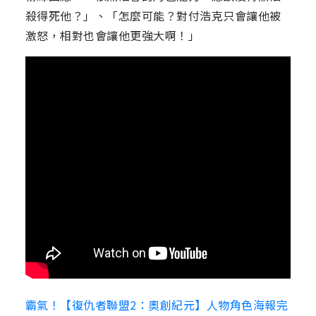
殺得死他？」、「怎麼可能？對付浩克只會讓他被
激怒，相對也會讓他更強大啊！」
霸氣！【復仇者聯盟2：奧創紀元】人物角色海報完