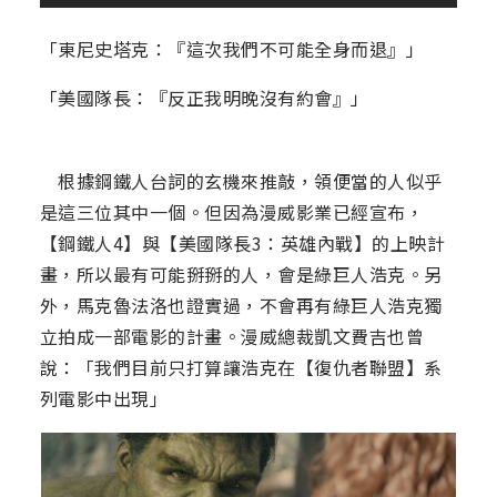
「東尼史塔克：『這次我們不可能全身而退』」
「美國隊長：『反正我明晚沒有約會』」
根據鋼鐵人台詞的玄機來推敲，領便當的人似乎
是這三位其中一個。但因為漫威影業已經宣布，
【鋼鐵人4】與【美國隊長3：英雄內戰】的上映計
畫，所以最有可能掰掰的人，會是綠巨人浩克。另
外，馬克魯法洛也證實過，不會再有綠巨人浩克獨
立拍成一部電影的計畫。漫威總裁凱文費吉也曾
說：「我們目前只打算讓浩克在【復仇者聯盟】系
列電影中出現」