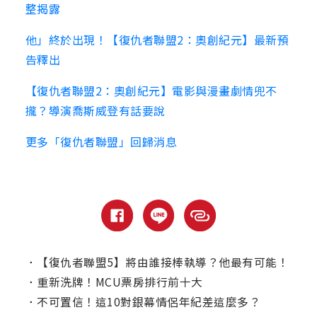
整揭露
他」終於出現！【復仇者聯盟2：奧創紀元】最新預
告釋出
【復仇者聯盟2：奧創紀元】電影與漫畫劇情兜不
攏？導演喬斯威登有話要說
更多「復仇者聯盟」回歸消息
．
【復仇者聯盟5】將由誰接棒執導？他最有可能！
．
重新洗牌！MCU票房排行前十大
．
不可置信！這10對銀幕情侶年紀差這麼多？