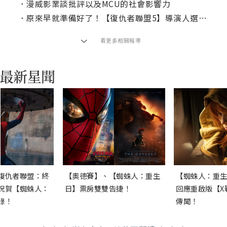
．
漫威影業談批評以及MCU的社會影響力
．
原來早就準備好了！【復仇者聯盟5】導演人選曝光
看更多相關報導
復仇者聯盟：終
【奧德賽】、【蜘蛛人：重生
【蜘蛛人：重生
祝賀【蜘蛛人：
日】票房雙雙告捷！
回應重啟版【X
錄！
傳聞！