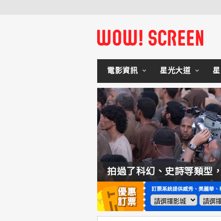
電影資訊
星光大道
星
如何交棒蜘蛛人？湯姆霍蘭：「我們有一個完整的計畫。」
拍過了科幻、史詩等類型