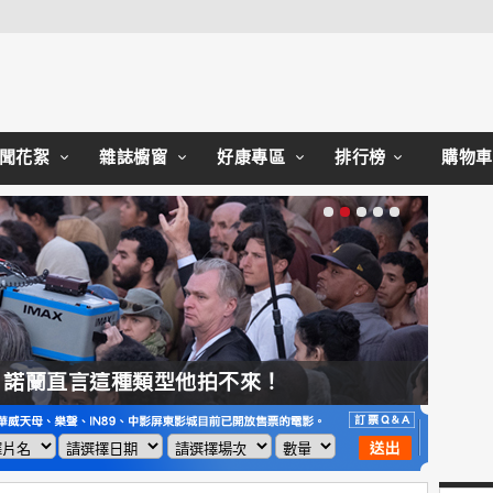
Close
聞花絮
雜誌櫥窗
好康專區
排行榜
購物車
，諾蘭直言這種類型他拍不來！