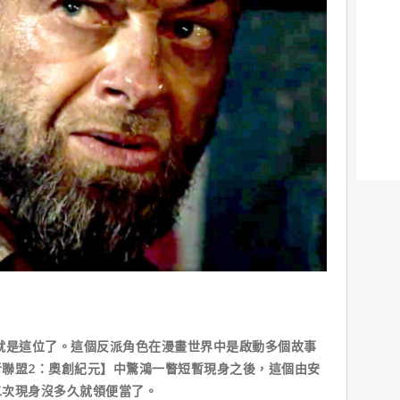
就是這位了。這個反派角色在漫畫世界中是啟動多個故事
聯盟2：奧創紀元】中驚鴻一瞥短暫現身之後，這個由安
二次現身沒多久就領便當了。