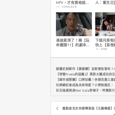
HPV，才有資格說愛
人：重生日
妳！
角色，如何
PR・台灣癌症基金會
下伏筆？
馮迪索哭了！稱【玩
下個月房租
命關頭11】的劇本是
快上【易借
他十年來看過最佳！
鐘解決燃眉
PR・易借網
諾蘭史詩鉅作【奧德賽】全新預告發布！I
【穿著Prada的惡魔2】票房大獲成功的
【綿羊偵探團】口碑狂飆！休傑克曼三度
社群網紅會成為未來明星？小勞勃道尼：
巨石強森現身Met Gala穿裙子，呼應
盤點查克史奈德導演版【正義聯盟】