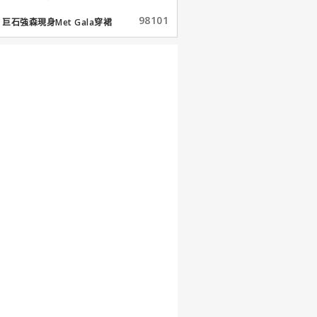
98101
巨石強森現身Met Gala穿裙
子...