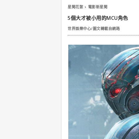
星聞花絮
電影新星聞
5個大才被小用的MCU角色
世界娛樂中心/圖文轉載自網路