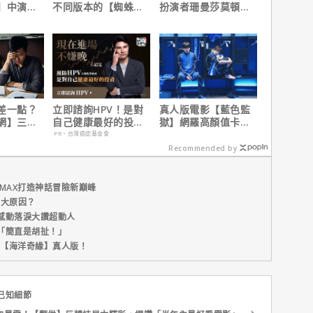
】中演的
不同版本的【蜘蛛
扮演者珊曼莎莫頓曝
為MCU埋
人：重生日】剪輯，
心聲，已經一年沒接
這版完全不行！
戲！
差一點？
立即諮詢HPV！是對
真人版電影【藍色監
網】三分
自己健康最好的投
獄】網羅高顏值卡司
之急
資，把握現在不嫌
陣容
PR・台灣癌症基金會
晚！
Recommended by
MAX打造神話冒險新巔峰
五大原因？
感動落淚大讚超動人
「簡直是胡扯！」
新片【海洋奇緣】真人版！
已知細節