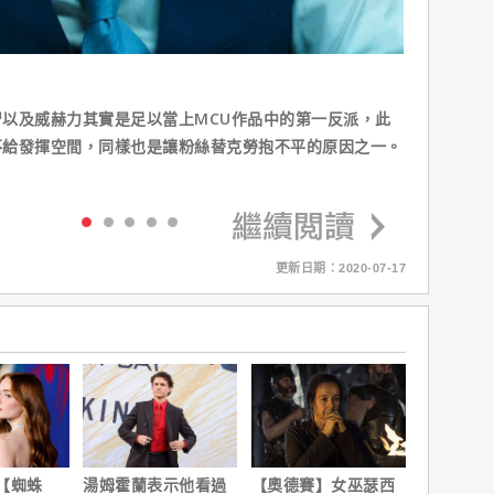
以及威赫力其實是足以當上MCU作品中的第一反派，此
不給發揮空間，同樣也是讓粉絲替克勞抱不平的原因之一。
更新日期：2020-07-17
【蜘蛛
湯姆霍蘭表示他看過
【奧德賽】女巫瑟西