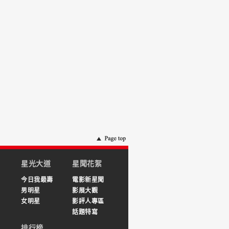
星光大道
星聞花絮
今日我最壽
電影新星聞
男明星
影展大觀
女明星
影評人專區
話題特寫
排行榜