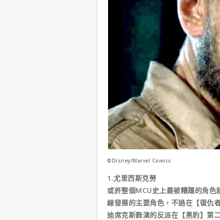
©Disney/Marvel Comics
1.尤里西斯克勞
或許整個MCU史上最被糟蹋的角色
線發展的主要角色，不過在【復仇者
迪席克斯飾演的反派在【黑豹】第