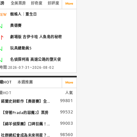
票房
全美票房
好奇度
好評度
蜘蛛人：重生日
奧德賽
劇場版 吉伊卡哇 人魚島的秘密
玩具總動員5
名偵探柯南 高速公路的墮天使
間:2026-07-31~2026-08-02
最HOT
本週推薦
最HOT
人氣
99801
諾蘭史詩鉅作【奧德賽】全...
99532
【穿著Prada的惡魔2】票房
大...
99003
【綿羊偵探團】口碑狂飆！...
98560
社群網紅會成為未來明星？...