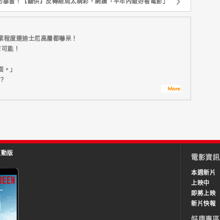
勿暴雷！【翻供】反轉結局太精彩，網讚「半年內最好看電影」
業程度連迪士尼高層都嚇呆！
有可能！
面。」
？
互動版
電影資訊
本週新片
上映中
即將上映
新片快報
好康專區