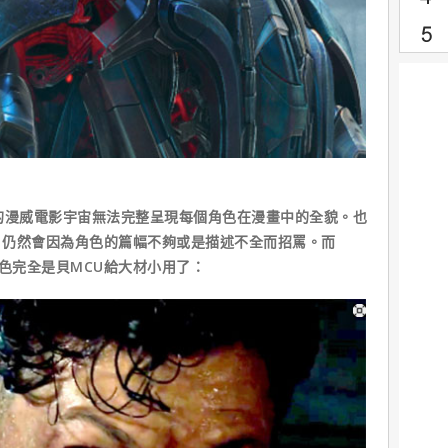
的漫威電影宇宙無法完整呈現每個角色在漫畫中的全貌。也
，仍然會因為角色的篇幅不夠或是描述不全而招罵。而
位角色完全是貝MCU給大材小用了：