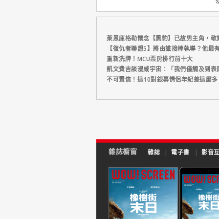
萊恩庫格勒懷念【黑豹】已故男主角，敬
【復仇者聯盟5】將由誰接棒執導？他最
重新洗牌！MCU票房排行前十大
凱文費吉談漫威宇宙：「我們僅觸及到表
不可置信！這10對銀幕情侶年紀差這麼多
雜誌櫥窗
雜誌
|
電子書
|
影音