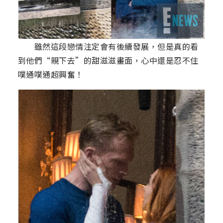
雖然這段戀情注定會有後續發展，但是真的看
到他們“親下去”的甜滋滋畫面，心中還是忍不住
噗通噗通超興奮！