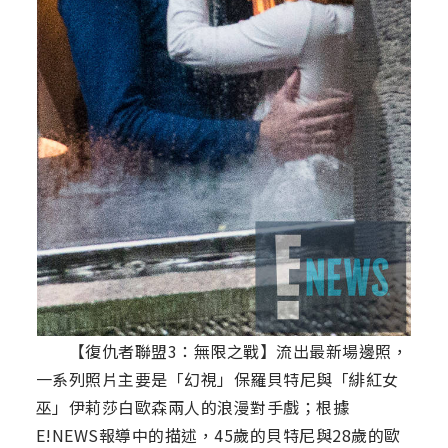
【復仇者聯盟3：無限之戰】流出最新場邊照，
一系列照片主要是「幻視」保羅貝特尼與「緋紅女
巫」伊莉莎白歐森兩人的浪漫對手戲；根據
E!NEWS報導中的描述，45歲的貝特尼與28歲的歐