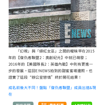
「幻視」與「緋紅女巫」之間的曖昧早在2015
年的【復仇者聯盟2：奧創紀元】中就已萌發；
2016年的【美國隊長2：英雄內戰】中則有更進一
步的發展。這回E!NEWS拍到的甜蜜蜜場邊照，也
證實了這段“辦公室戀情”終於開花結果！
成名前後大不同！盤點「復仇者聯盟」成員出道&現
在