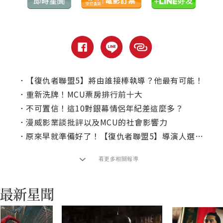
．
【復仇者聯盟5】將由誰接棒執導？他最有可能！
．
重新洗牌！MCU票房排行前十大
．
不可置信！這10對銀幕情侶年紀差這麼多？
．
漫威影業談批評以及MCU的社會影響力
．
原來早就準備好了！【復仇者聯盟5】導演人選曝光
看更多相關報導