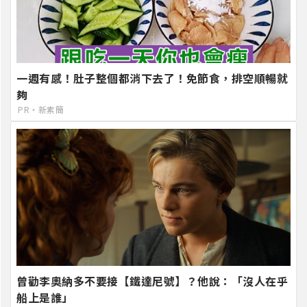
一週有感！肚子整個都消下去了！免節食，排空順暢就
夠
PR・新素簡
曾勸李奧納多不要接【鐵達尼號】？他說：「沒人在乎
船上是誰」