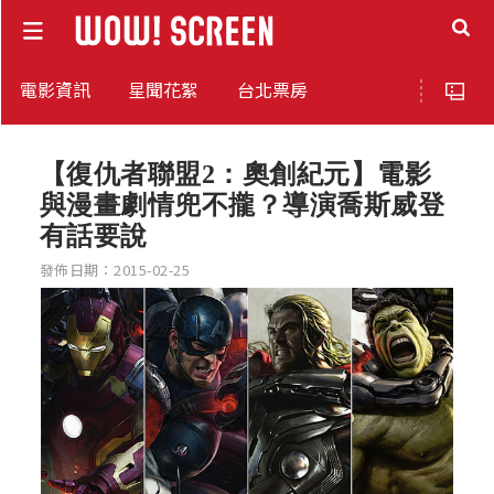
電影資訊
星聞花絮
台北票房
【復仇者聯盟2：奧創紀元】電影
與漫畫劇情兜不攏？導演喬斯威登
有話要說
發佈日期：2015-02-25