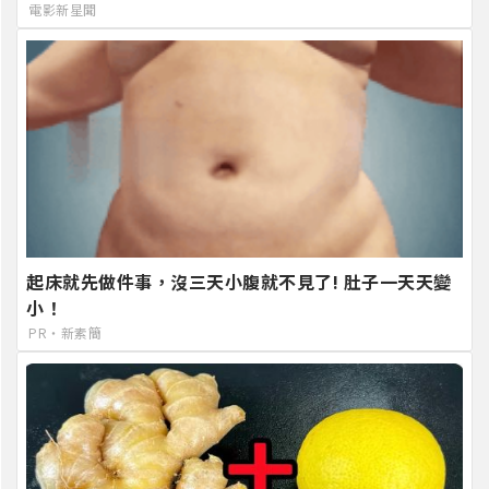
電影新星聞
起床就先做件事，沒三天小腹就不見了! 肚子一天天變
小！
PR・新素簡