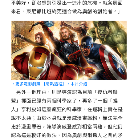
平美好，卻沒想到引發出一連串的危機。就各層面
來看，東尼都比班納更適合做為奧創的創始者。」
‧更多電影劇照 【請點這裡】
‧本片介紹
另外一個理由，則是導演認為目前「復仇者聯
盟」裡面已經有兩個科學家了，再多了一個「蟻
人」亨利皮姆這麼瘋狂的科學家，在邏輯上實在是
說不太通；由於本身就是漫威漫畫鐵粉，無法完全
忠於漫畫原著，讓導演威登感到相當兩難，但他仍
認為這是較好的做法，因為奧創與鋼鐵人之間的矛