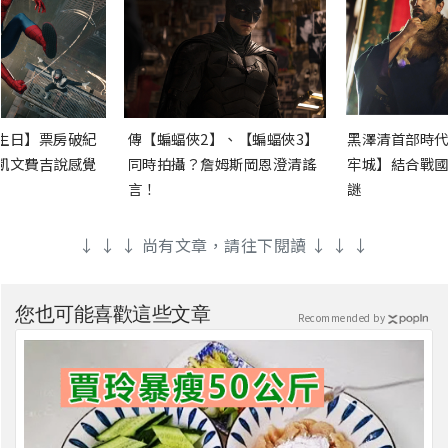
生日】票房破紀
傳【蝙蝠俠2】、【蝙蝠俠3】
黑澤清首部時代
凱文費吉說感覺
同時拍攝？詹姆斯岡恩澄清謠
牢城】結合戰國
言！
謎
↓ ↓ ↓ 尚有文章，請往下閱讀 ↓ ↓ ↓
您也可能喜歡這些文章
Recommended by