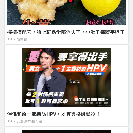
檸檬搭配它，臉上斑點全部消失了，小肚子都變平坦了
PR・新素簡
伴侶和妳一起預防HPV，才有資格說愛妳！
PR・台灣癌症基金會