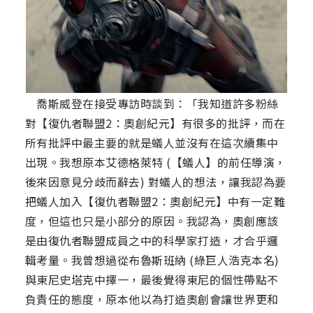
喬斯威登在接受專訪時談到：「我知道許多粉絲
對【復仇者聯盟2：奧創紀元】有很多的批評，而在
所有批評中最主要的就是蟻人並沒有在這次續集中
出現。我想原本艾德格萊特 (【蟻人】的前任導演，
後來因意見分歧而辭去) 對蟻人的想法，讓我認為要
把蟻人加入【復仇者聯盟2：奧創紀元】中有一定難
度，但這也只是小部分的原因。我認為，奧創應該
是由復仇者聯盟成員之中的科學家打造，才合乎邏
輯考量。我曾想過從布魯斯班納 (綠巨人浩克本名)
與東尼史塔克中擇一，最後覺得東尼的個性帶點不
負責任的態度，原本他以為打造奧創會讓世界更和