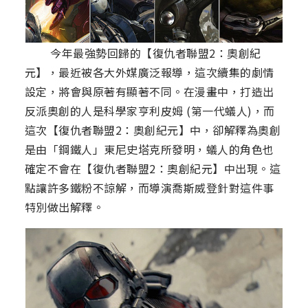
今年最強勢回歸的【復仇者聯盟2：奧創紀
元】，最近被各大外媒廣泛報導，這次續集的劇情
設定，將會與原著有顯著不同。在漫畫中，打造出
反派奧創的人是科學家亨利皮姆 (第一代蟻人)，而
這次【復仇者聯盟2：奧創紀元】中，卻解釋為奧創
是由「鋼鐵人」東尼史塔克所發明，蟻人的角色也
確定不會在【復仇者聯盟2：奧創紀元】中出現。這
點讓許多鐵粉不諒解，而導演喬斯威登針對這件事
特別做出解釋。