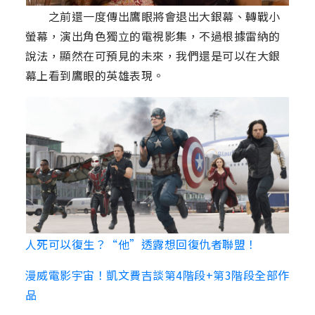
之前還一度傳出鷹眼將會退出大銀幕、轉戰小
螢幕，演出角色獨立的電視影集，不過根據雷納的
說法，顯然在可預見的未來，我們還是可以在大銀
幕上看到鷹眼的英雄表現。
人死可以復生？“他”透露想回復仇者聯盟！
漫威電影宇宙！凱文費吉談第4階段+第3階段全部作
品