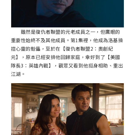
雖然是復仇者聯盟的元老成員之一，但鷹眼的
重要性始終不及其他成員。第1集裡，他成為洛基操
控心靈的魁儡，至於在【復仇者聯盟2：奧創紀
元】，原本已經安排他回歸家庭，幸好到了【美國
隊長3：英雄內戰】，觀眾又看到他挺身相助、重出
江湖。