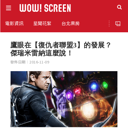
電影資訊
星聞花絮
台北票房
鷹眼在【復仇者聯盟3】的發展？
傑瑞米雷納這麼說！
發佈日期：2016-11-09