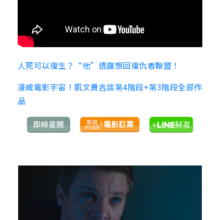
人死可以復生？“他”透露想回復仇者聯盟！
漫威電影宇宙！凱文費吉談第4階段+第3階段全部作
品