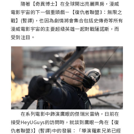
隨著【奇異博士】在全球開出亮麗票房，漫威
電影宇宙的下一個重頭戲－【復仇者聯盟3：無限之
戰】(暫譯)，也因為劇情將會集合包括史傳奇等所有
漫威電影宇宙的主要超級英雄一起對戰薩諾斯，而
受到注目。
在系列電影中飾演鷹眼的傑瑞米雷納，日前在
接受HeyUGuys的訪問時，就談到鷹眼一角在【復
仇者聯盟3】(暫譯)中的發展：「導演羅素兄弟已經