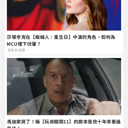
莎蒂辛克在【蜘蛛人：重生日】中演的角色，如何為
MCU埋下伏筆？
電影新星聞
馮迪索哭了！稱【玩命關頭11】的劇本是他十年來看過