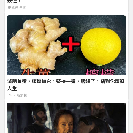
最佳！
電影新星聞
減肥首選，檸檬加它，堅持一週，腰細了，瘦到你懷疑
人生
PR・新素簡