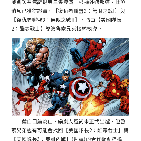
威斯頓有意辭退第三集導演，根據外媒報導，此項
消息已獲得證實，【復仇者聯盟3：無限之戰I】與
【復仇者聯盟3：無限之戰II】，將由【美國隊長
2：酷寒戰士】導演魯索兄弟接棒執導。
截自目前為止，編劇人選尚未正式出爐，但魯
索兄弟極有可能會找回【美國隊長2：酷寒戰士】與
【美國隊長3：英雄內戰】(暫譯)的合作編劇搭檔－