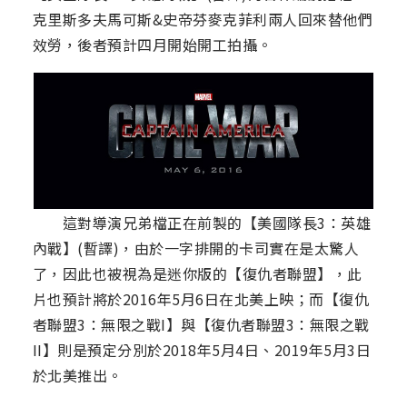
克里斯多夫馬可斯&史帝芬麥克菲利兩人回來替他們
效勞，後者預計四月開始開工拍攝。
這對導演兄弟檔正在前製的【美國隊長3：英雄
內戰】(暫譯)，由於一字排開的卡司實在是太驚人
了，因此也被視為是迷你版的【復仇者聯盟】，此
片也預計將於2016年5月6日在北美上映；而【復仇
者聯盟3：無限之戰I】與【復仇者聯盟3：無限之戰
II】則是預定分別於2018年5月4日、2019年5月3日
於北美推出。