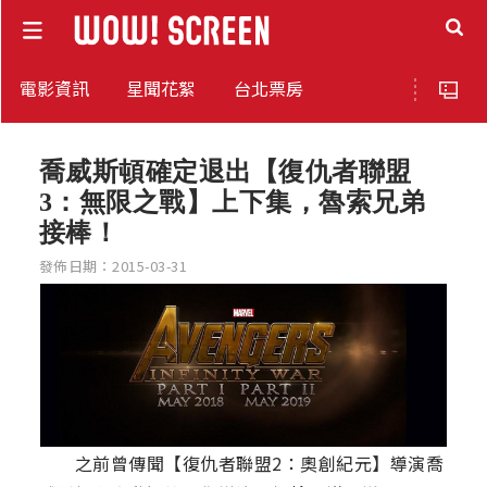
電影資訊
星聞花絮
台北票房
喬威斯頓確定退出【復仇者聯盟
3：無限之戰】上下集，魯索兄弟
接棒！
發佈日期：2015-03-31
之前曾傳聞【復仇者聯盟2：奧創紀元】導演喬