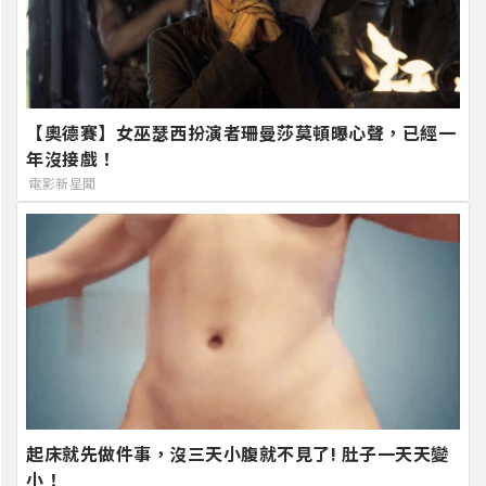
【奧德賽】女巫瑟西扮演者珊曼莎莫頓曝心聲，已經一
年沒接戲！
電影新星聞
起床就先做件事，沒三天小腹就不見了! 肚子一天天變
小！