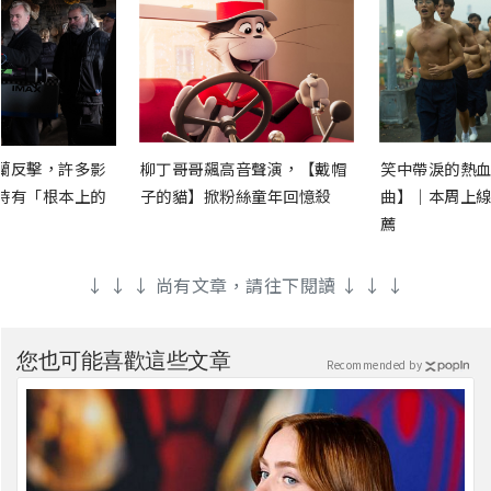
蘭反擊，許多影
柳丁哥哥飆高音聲演，【戴帽
笑中帶淚的熱血
時有「根本上的
子的貓】掀粉絲童年回憶殺
曲】｜本周上線
薦
↓ ↓ ↓ 尚有文章，請往下閱讀 ↓ ↓ ↓
您也可能喜歡這些文章
Recommended by