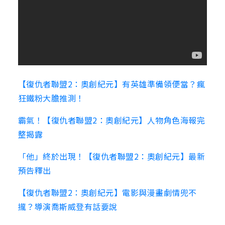
【復仇者聯盟2：奧創紀元】有英雄準備領便當？瘋
狂鐵粉大膽推測！
霸氣！【復仇者聯盟2：奧創紀元】人物角色海報完
整揭露
「他」終於出現！【復仇者聯盟2：奧創紀元】最新
預告釋出
【復仇者聯盟2：奧創紀元】電影與漫畫劇情兜不
攏？導演喬斯威登有話要說