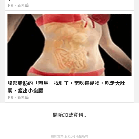
PR・新素簡
腹部脂肪的「剋星」找到了，常吃這幾物，吃走大肚
囊，瘦出小蠻腰
PR・新素簡
開始加載資料..
視影實業(股)公司 版權所有