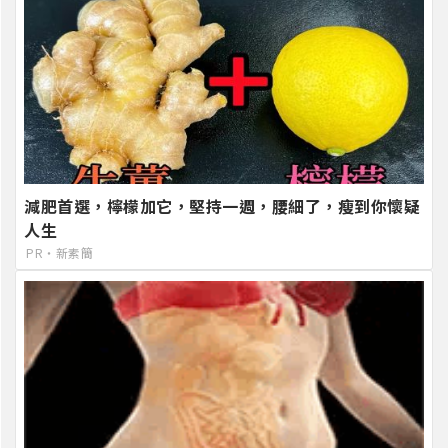
減肥首選，檸檬加它，堅持一週，腰細了，瘦到你懷疑
人生
PR・新素簡