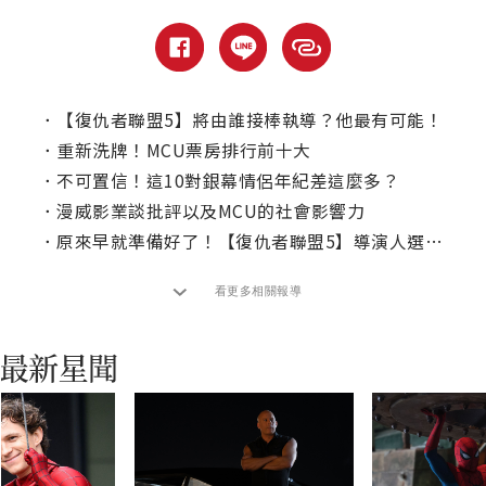
．
【復仇者聯盟5】將由誰接棒執導？他最有可能！
．
重新洗牌！MCU票房排行前十大
．
不可置信！這10對銀幕情侶年紀差這麼多？
．
漫威影業談批評以及MCU的社會影響力
．
原來早就準備好了！【復仇者聯盟5】導演人選曝光
看更多相關報導