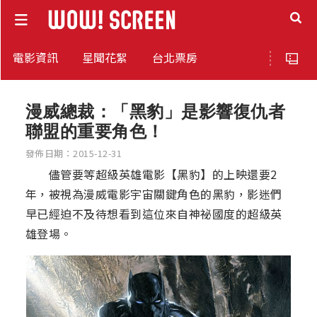
電影資訊
星聞花絮
台北票房
漫威總裁：「黑豹」是影響復仇者
聯盟的重要角色！
發佈日期：2015-12-31
儘管要等超級英雄電影【黑豹】的上映還要2
年，被視為漫威電影宇宙關鍵角色的黑豹，影迷們
早已經迫不及待想看到這位來自神祕國度的超級英
雄登場。