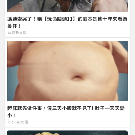
馮迪索哭了！稱【玩命關頭11】的劇本是他十年來看過
最佳！
電影新星聞
起床就先做件事，沒三天小腹就不見了! 肚子一天天變
小！
PR・新素簡