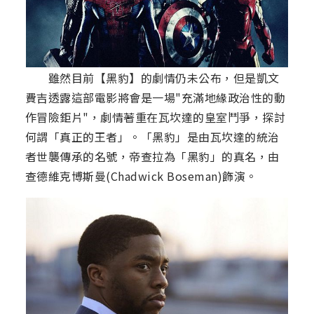
雖然目前【黑豹】的劇情仍未公布，但是凱文
費吉透露這部電影將會是一場"充滿地緣政治性的動
作冒險鉅片"，劇情著重在瓦坎達的皇室鬥爭，探討
何謂「真正的王者」。「黑豹」是由瓦坎達的統治
者世襲傳承的名號，帝查拉為「黑豹」的真名，由
查德維克博斯曼(Chadwick Boseman)飾演。