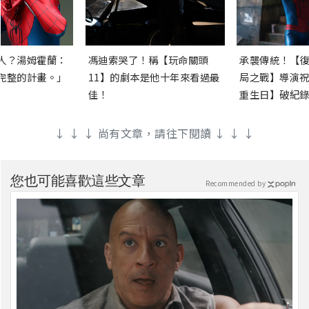
人？湯姆霍蘭：
馮迪索哭了！稱【玩命關頭
承襲傳統！【復
完整的計畫。」
11】的劇本是他十年來看過最
局之戰】導演祝
佳！
重生日】破紀錄
↓ ↓ ↓ 尚有文章，請往下閱讀 ↓ ↓ ↓
您也可能喜歡這些文章
Recommended by