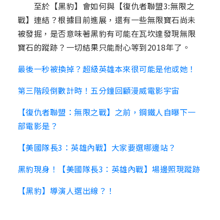
至於【黑豹】會如何與【復仇者聯盟3:無限之
戰】連結？根據目前進展，還有一些無限寶石尚未
被發掘，是否意味著黑豹有可能在瓦坎達發現無限
寶石的蹤跡？一切結果只能耐心等到2018年了。
最後一秒被換掉？超級英雄本來很可能是他或她！
第三階段倒數計時！五分鐘回顧漫威電影宇宙
【復仇者聯盟：無限之戰】之前，鋼鐵人自曝下一
部電影是？
【美國隊長3：英雄內戰】大家要選哪邊站？
黑豹現身！【美國隊長3：英雄內戰】場邊照現蹤跡
【黑豹】導演人選出線？！