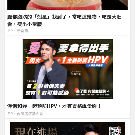
腹部脂肪的「剋星」找到了，常吃這幾物，吃走大肚
囊，瘦出小蠻腰
PR・新素簡
伴侶和妳一起預防HPV，才有資格說愛妳！
PR・台灣癌症基金會