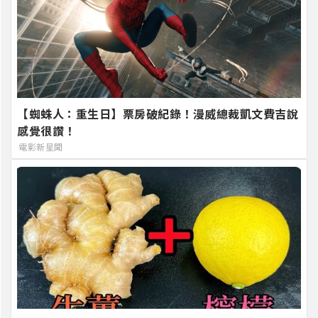
【蜘蛛人：重生日】票房破紀錄！漫威總裁凱文費吉說
感覺很讚！
電影新星聞