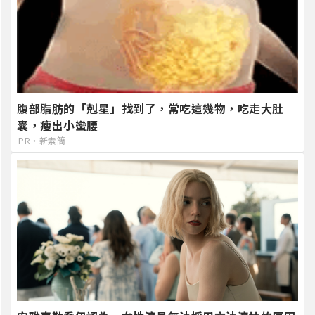
腹部脂肪的「剋星」找到了，常吃這幾物，吃走大肚
囊，瘦出小蠻腰
PR・新素簡