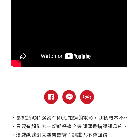
．
葛妮絲派特洛談在MCU拍過的電影，起初根本不覺得【鋼鐵人】會紅？
．
只要有超能力一切都好說？幾部傳遞錯誤訊息的漫改電影
．
漫威總裁凱文費吉證實：鋼鐵人不會回歸