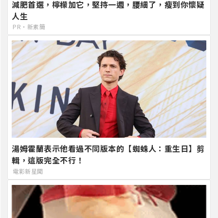
減肥首選，檸檬加它，堅持一週，腰細了，瘦到你懷疑
人生
PR・新素簡
湯姆霍蘭表示他看過不同版本的【蜘蛛人：重生日】剪
輯，這版完全不行！
電影新星聞