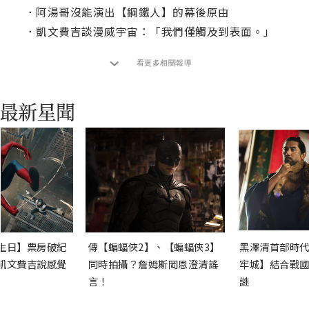
．
阿湯哥沒能演出【鋼鐵人】的幕後原由
．
凱文費吉談漫威宇宙：「我們僅觸及到表面。」
看更多相關報導
生日】票房破紀
傳【蝙蝠俠2】、【蝙蝠俠3】
黑澤清首部時代
凱文費吉說感覺
同時拍攝？詹姆斯岡恩澄清謠
牢城】結合戰國
言！
謎