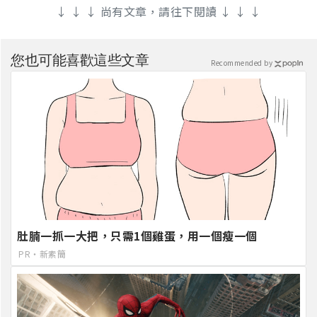
↓ ↓ ↓ 尚有文章，請往下閱讀 ↓ ↓ ↓
您也可能喜歡這些文章
Recommended by
肚腩一抓一大把，只需1個雞蛋，用一個瘦一個
PR・新素簡