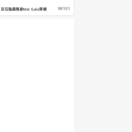
98101
巨石強森現身Met Gala穿裙
子...