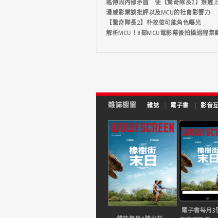
謠傳因內部矛盾 使【驚奇隊長2】推遲
漫威影業談批評以及MCU的社會影響力
【驚奇隊長2】朴敘俊可能角色曝光
解析MCU！8部MCU電影幕後拍攝過程集
雜誌櫥窗
雜誌
|
電子書
|
影音
電子書每月3