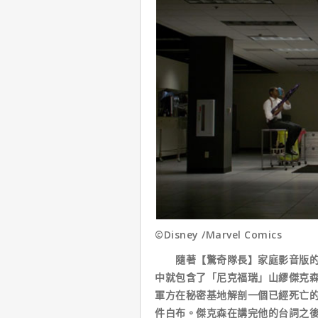
©Disney /Marvel Comics
隨著【驚奇隊長】家庭影音版的上
中就包含了「尼克福瑞」山繆傑克
軍方在秘密基地解剖一個已經死亡
件白布。傑克森在講完他的台詞之