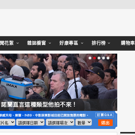
Close
聞花絮
雜誌櫥窗
好康專區
排行榜
購物車
，諾蘭直言這種類型他拍不來！