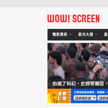
電影資訊
星光大道
星
如何交棒蜘蛛人？湯姆霍蘭：「我們有一個完整的計畫。」
拍過了科幻、史詩等類型