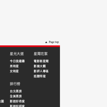
星光大道
星聞花絮
今日我最壽
電影新星聞
男明星
影展大觀
女明星
影評人專區
話題特寫
排行榜
台北票房
全美票房
地圖
影迷好奇度
影迷好評度