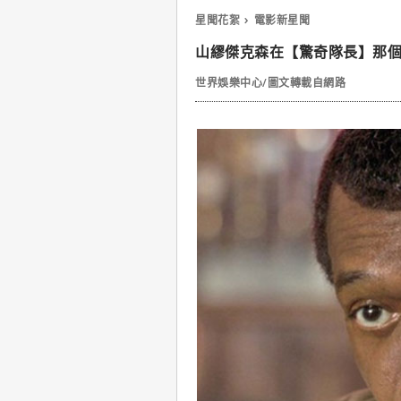
星聞花絮
電影新星聞
山繆傑克森在【驚奇隊長】那
世界娛樂中心/圖文轉載自網路