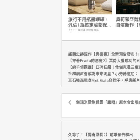
旅行不用瓶瓶罐罐，
奧莉薇亞魏
汎倫1瓶搞定臉部保
自演新作【
養！
請】大膽挑
PR・三得利健康網路商店
係與慾望的
諾蘭史詩鉅作【奧德賽】全新預告發布！I
【穿著Prada的惡魔2】票房大獲成功的
【綿羊偵探團】口碑狂飆！休傑克曼三度
社群網紅會成為未來明星？小勞勃道尼：
巨石強森現身Met Gala穿裙子，呼應
傑瑞米雷納透露「鷹眼」原本會出現
久等了！【驚奇隊長2】前導預告釋出