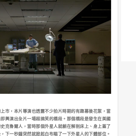
市，本片導演也透露不少拍片時期的有趣幕後花絮，當
森即興演出全片一場超搞笑的橋段。那個橋段是發生在美國
的史克魯爾人，當時那個外星人就躺在解剖床上、身上蓋了
後，下一秒鐘突然就掀起白布瞄了一下外星人的下體部位。