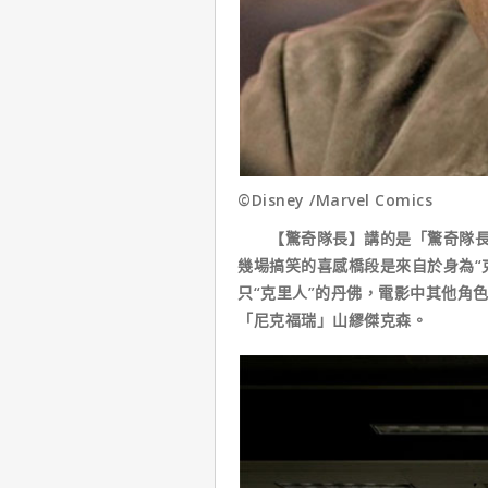
©Disney /Marvel Comics
【驚奇隊長】講的是「驚奇隊長」
幾場搞笑的喜感橋段是來自於身為“
只“克里人”的丹佛，電影中其他角
「尼克福瑞」山繆傑克森。