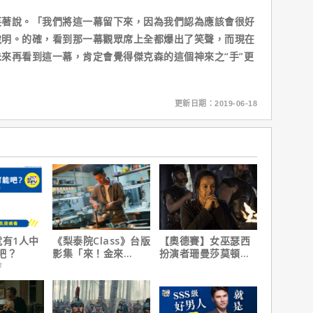
說。「我們將這一幕留下來，因為我們認為應該會很好
說明。的確，看到那一幕觀眾席上全都爆出了笑聲，而現在
來再看到這一幕，肯定會覺得傑克森的這個神來之“手”更
更新日期：2019-06-18
就有1人中
《梨泰院Class》台版
【奧德賽】女巫瑟西
吧？
影集「來！金來
扮演者珊曼莎莫頓曝
號！」HBO Max熱血
心聲，已經一年沒接
會
上線
戲！