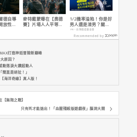
爾德自導
麥特戴蒙曝在【奧德
1/2機率淪陷！你是好
開放性邀
賽】片場人人平等，
男人還是渣男？關鍵
戰婚姻關
沒有特殊待遇！
在這
PR・台灣癌症基金會
界線
Recommended by
MAX打造神話冒險新巔峰
五大原因？
感動落淚大讚超動人
「簡直是胡扯！」
新片【海洋奇緣】真人版！
在【無限之戰】
只有死才能退出！「血腥殘殺版遊戲夜」腦洞大開