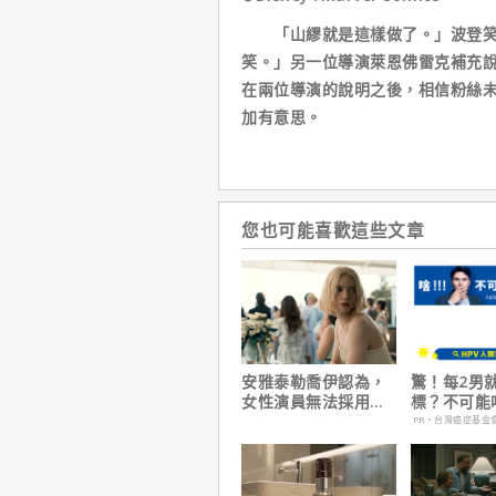
「山繆就是這樣做了。」波登笑著
笑。」另一位導演萊恩佛雷克補充
在兩位導演的說明之後，相信粉絲未
加有意思。
您也可能喜歡這些文章
安雅泰勒喬伊認為，
驚！每2男
女性演員無法採用方
標？不可能
法演技的原因是？
PR・台灣癌症基金