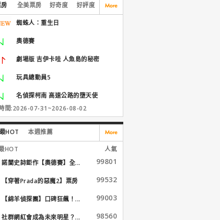
票房
全美票房
好奇度
好評度
蜘蛛人：重生日
奧德賽
劇場版 吉伊卡哇 人魚島的秘密
玩具總動員5
名偵探柯南 高速公路的墮天使
間:2026-07-31~2026-08-02
最HOT
本週推薦
最HOT
人氣
99801
諾蘭史詩鉅作【奧德賽】全...
99532
【穿著Prada的惡魔2】票房
大...
99003
【綿羊偵探團】口碑狂飆！...
98560
社群網紅會成為未來明星？...