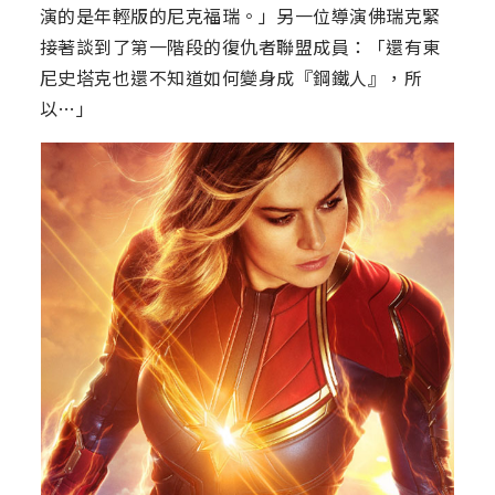
演的是年輕版的尼克福瑞。」另一位導演佛瑞克緊
接著談到了第一階段的復仇者聯盟成員：「還有東
尼史塔克也還不知道如何變身成『鋼鐵人』，所
以…」