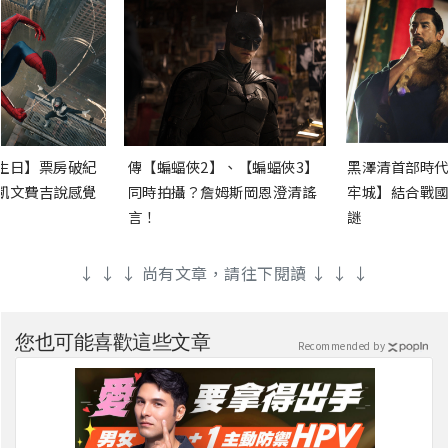
生日】票房破紀
傳【蝙蝠俠2】、【蝙蝠俠3】
黑澤清首部時代
凱文費吉說感覺
同時拍攝？詹姆斯岡恩澄清謠
牢城】結合戰國
言！
謎
↓ ↓ ↓ 尚有文章，請往下閱讀 ↓ ↓ ↓
您也可能喜歡這些文章
Recommended by