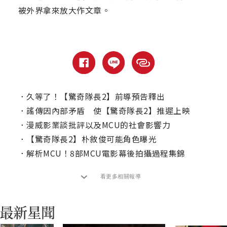
被外界拿來放大作文章。
．
久等了！【驚奇隊長2】前導預告釋出
．
謠傳因內部矛盾 使【驚奇隊長2】推遲上映
．
漫威影業談批評以及MCU的社會影響力
．
【驚奇隊長2】朴敘俊可能角色曝光
．
解析MCU！8部MCU電影幕後拍攝過程集錦
看更多相關報導