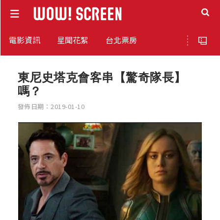
電影資訊
星聞花絮
台北票房
東尼史塔克會客串【驚奇隊長】
嗎？
發佈日期：2019-01-10