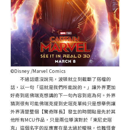
©Disney /Marvel Comics
不過話還沒說完，波頓就立刻截斷了搭檔的
話，以一句「這就是我們所能說的。」讓外界更加
好奇到底佛瑞克想講的下一句內容到底為何。外界
猜測很有可能佛瑞克提到史塔克單純只是想舉例讓
外界清楚整個【驚奇隊長】發生的時間點是先於其
他所有MCU作品，只是兩位導演對於「東尼史塔
克」這個名字的反應實在是太過於曖昧，也難怪會