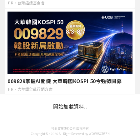
PR・台灣癌症基金會
009829掌握AI關鍵 大華韓國KOSPI 50今強勢開募
PR・大華銀全能行銷方案
開始加載資料..
視影實業(股)公司 版權所有
Copyright©>2026 All Right Reserved by WOW!SCREEN