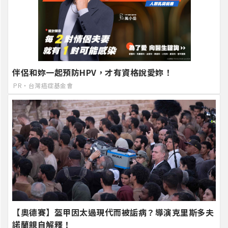
伴侶和妳一起預防HPV，才有資格說愛妳！
PR・台灣癌症基金會
【奧德賽】盔甲因太過現代而被詬病？導演克里斯多夫
諾蘭親自解釋！