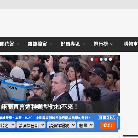
Close
聞花絮
雜誌櫥窗
好康專區
排行榜
購物車
，諾蘭直言這種類型他拍不來！