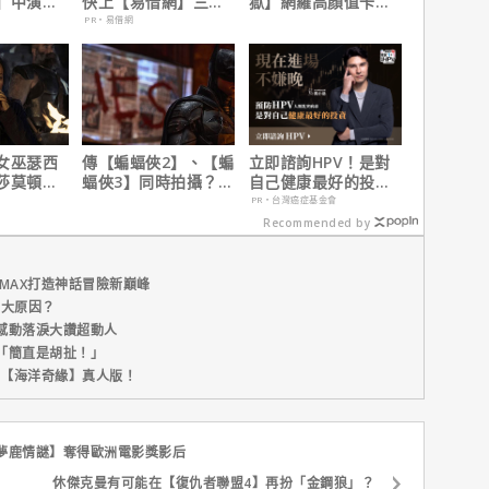
】中演的
快上【易借網】三分
獄】網羅高顏值卡司
為MCU埋
鐘解決燃眉之急
陣容
PR・易借網
女巫瑟西
傳【蝙蝠俠2】、【蝙
立即諮詢HPV！是對
莎莫頓曝
蝠俠3】同時拍攝？詹
自己健康最好的投
一年沒接
姆斯岡恩澄清謠言！
資，把握現在不嫌
PR・台灣癌症基金會
晚！
Recommended by
MAX打造神話冒險新巔峰
五大原因？
感動落淚大讚超動人
「簡直是胡扯！」
新片【海洋奇緣】真人版！
夢鹿情謎】奪得歐洲電影獎影后
休傑克曼有可能在【復仇者聯盟4】再扮「金鋼狼」？