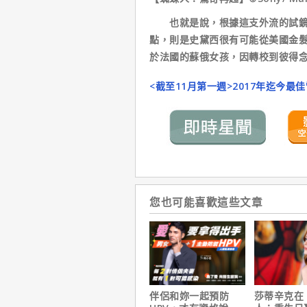
也就是說，根據這支外流的試鏡帶
點，則是史黛西很有可能從美國金
於法國的蘇俄女孩，因轉校到彼得
<截至11月第一週>2017年迄今最
您也可能喜歡這些文章
伴侶和妳一起預防
莎蒂辛克在