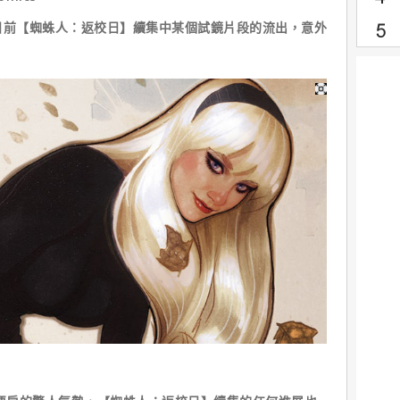
導，日前【蜘蛛人：返校日】續集中某個試鏡片段的流出，意外