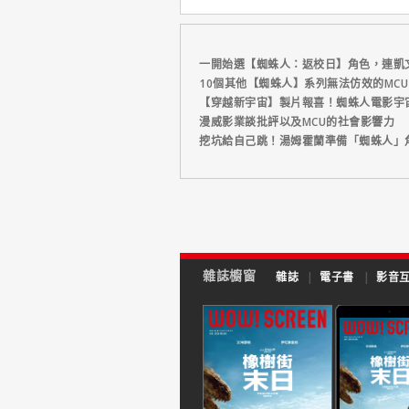
一開始選【蜘蛛人：返校日】角色，連凱
10個其他【蜘蛛人】系列無法仿效的MC
【穿越新宇宙】製片報喜！蜘蛛人電影宇
漫威影業談批評以及MCU的社會影響力
挖坑給自己跳！湯姆霍蘭準備「蜘蛛人」
雜誌櫥窗
雜誌
|
電子書
|
影音