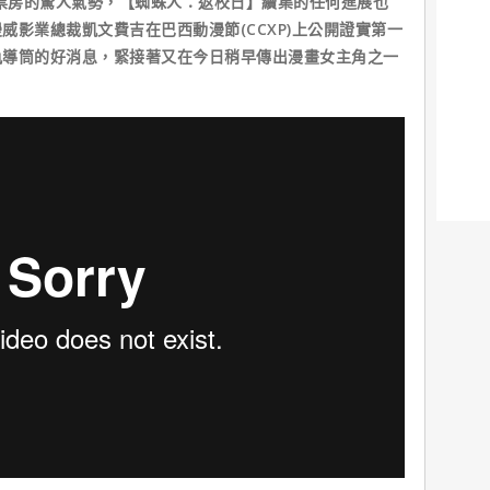
票房的驚人氣勢，【蜘蛛人：返校日】續集的任何進展也
威影業總裁凱文費吉在巴西動漫節(CCXP)上公開證實第一
執導筒的好消息，緊接著又在今日稍早傳出漫畫女主角之一