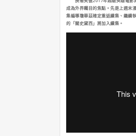
挾著笑傲2017年超級英雄電影
成為外界矚目的焦點。先是上週末漫
集編導瓊華茲確定重返續集、繼續
的「關史黛西」將加入續集。