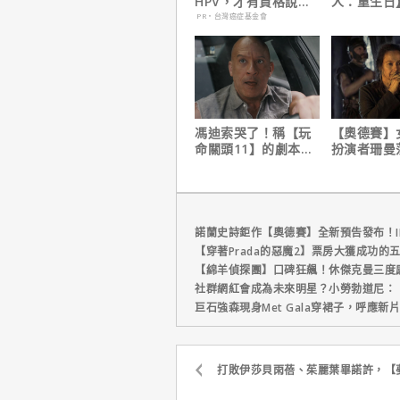
HPV，才有資格說愛
人：重生日
妳！
角色，如何
PR・台灣癌症基金會
下伏筆？
馮迪索哭了！稱【玩
【奧德賽】
命關頭11】的劇本是
扮演者珊曼
他十年來看過最佳！
心聲，已經
戲！
諾蘭史詩鉅作【奧德賽】全新預告發布！I
【穿著Prada的惡魔2】票房大獲成功的
【綿羊偵探團】口碑狂飆！休傑克曼三度
社群網紅會成為未來明星？小勞勃道尼：
巨石強森現身Met Gala穿裙子，呼應
打敗伊莎貝雨蓓、茱麗葉畢諾許，【