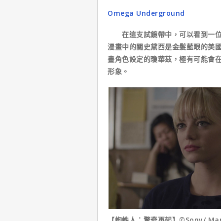
Omega Underground
在這支試鏡帶中，可以看到一位名
漫畫中的關史黛西是金髮藍眼的美
畫角色設定的瓊華茲，極有可能會
形象。
【蜘蛛人：驚奇再起】©Sony/ Marve