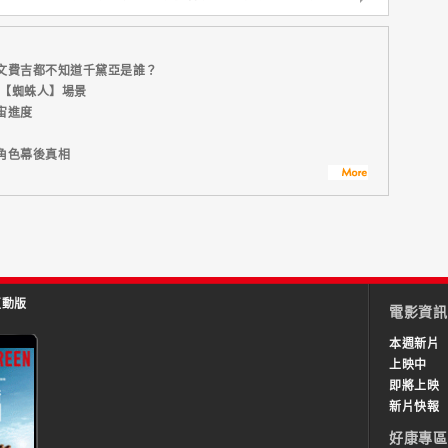
文費吉都不知道千黛亞是誰？
U【蜘蛛人】場景
宙進度
角色幕後真相
互動版
電影資訊
本週新片
上映中
即將上映
新片快報
好康專區