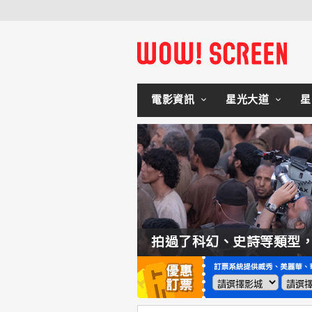
電影資訊
星光大道
星
如何交棒蜘蛛人？湯姆霍蘭：「我們有一個完整的計畫。」
拍過了科幻、史詩等類型