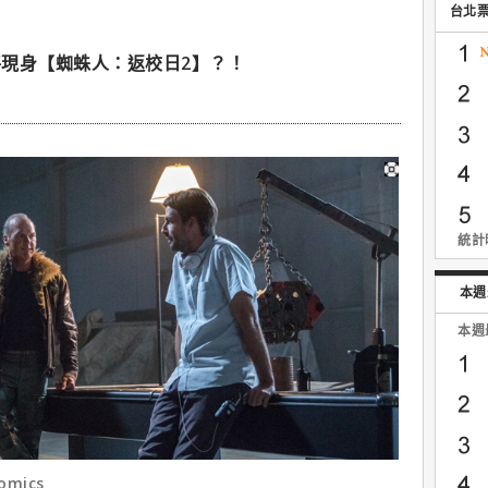
台北
現身【蜘蛛人：返校日2】？！
路
統計時
本週
本週
omics