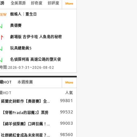
票房
全美票房
好奇度
好評度
蜘蛛人：重生日
奧德賽
劇場版 吉伊卡哇 人魚島的秘密
玩具總動員5
名偵探柯南 高速公路的墮天使
間:2026-07-31~2026-08-02
最HOT
本週推薦
最HOT
人氣
99801
諾蘭史詩鉅作【奧德賽】全...
99532
【穿著Prada的惡魔2】票房
大...
99003
【綿羊偵探團】口碑狂飆！...
98560
社群網紅會成為未來明星？...