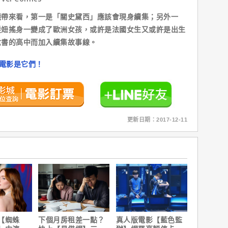
來看，第一是「關史黛西」應該會現身續集；另外一
髮妞搖身一變成了歐洲女孩，或許是法國女生又或許是出生
念書的高中而加入續集故事線。
佳電影是它們！
更新日期：2017-12-11
【蜘蛛
下個月房租差一點？
真人版電影【藍色監