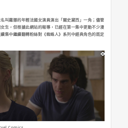
叫蘿娜的年輕法國女演員演出「關史黛西」一角；儘管
國女生，但根據此網站的報導，已經在第一集中更動不少漫
在續集中繼續翻轉粉絲對《蜘蛛人》系列中經典角色的既定
l Comics