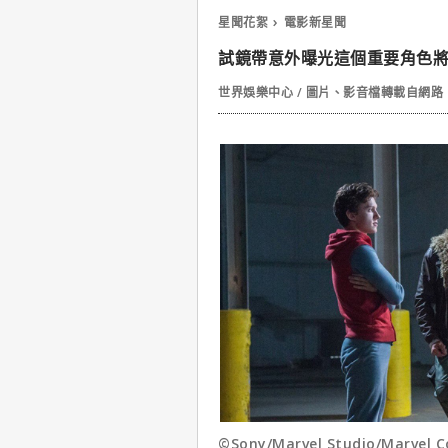
星聞花絮
電影新星聞
試鏡帶意外曝光這個重要角色將
世界娛樂中心 / 圖片、影音檔轉載自網
©Sony/Marvel Studio/Marvel C