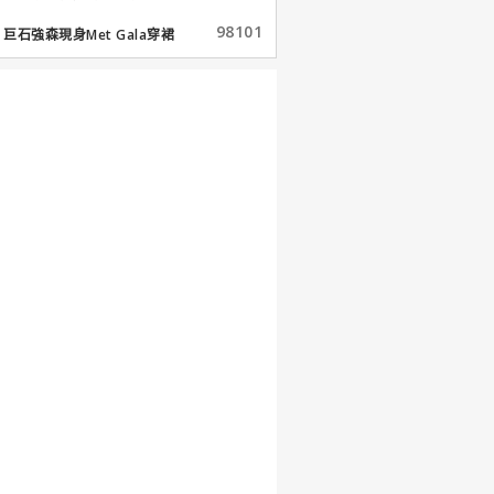
98101
巨石強森現身Met Gala穿裙
子...