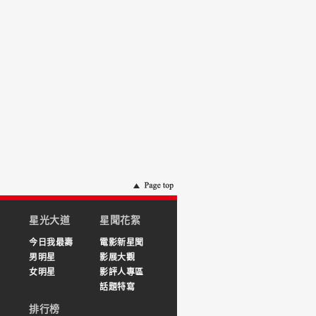
星光大道
星聞花絮
今日我最壽
電影新星聞
男明星
影展大觀
女明星
影評人專區
話題特寫
排行榜