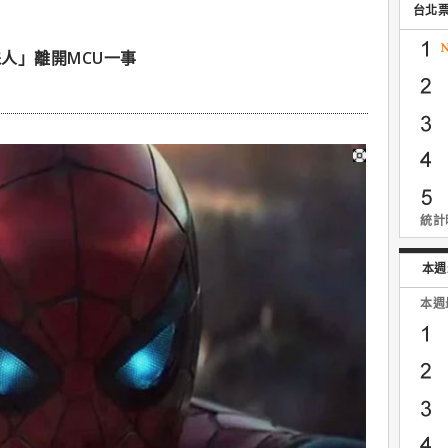
台北
人」離開MCU一事
統計時
本週
本週