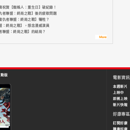
演祝賀【蜘蛛人：重生日】破紀錄！
仇者聯盟：終局之戰】後的疲軟問題
復仇者聯盟：終局之戰】犧牲？
盟：終局之戰】，想念漫威演員
者聯盟：終局之戰】的結局？
互動版
電影資訊
本週新片
上映中
即將上映
新片快報
好康專區
訂閱好康
購書好康