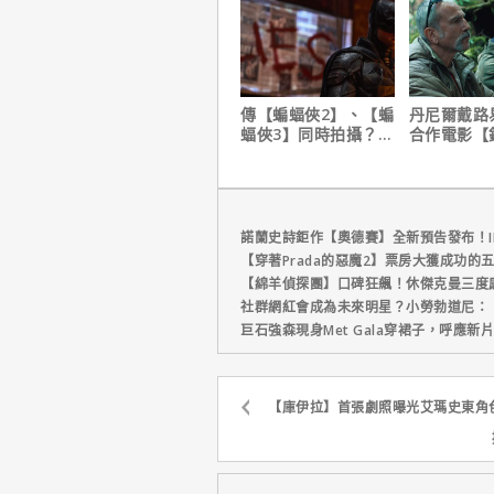
傳【蝙蝠俠2】、【蝙
丹尼爾戴路
蝠俠3】同時拍攝？詹
合作電影【
姆斯岡恩澄清謠言！
｜本周上線
播推薦
諾蘭史詩鉅作【奧德賽】全新預告發布！I
【穿著Prada的惡魔2】票房大獲成功的
【綿羊偵探團】口碑狂飆！休傑克曼三度
社群網紅會成為未來明星？小勞勃道尼：
巨石強森現身Met Gala穿裙子，呼應
【庫伊拉】首張劇照曝光艾瑪史東角