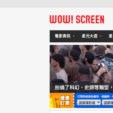
電影資訊
星光大道
星
如何交棒蜘蛛人？湯姆霍蘭：「我們有一個完整的計畫。」
拍過了科幻、史詩等類型