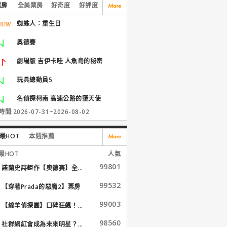
票房
全美票房
好奇度
好評度
蜘蛛人：重生日
奧德賽
劇場版 吉伊卡哇 人魚島的秘密
玩具總動員5
名偵探柯南 高速公路的墮天使
間:2026-07-31~2026-08-02
最HOT
本週推薦
最HOT
人氣
99801
諾蘭史詩鉅作【奧德賽】全...
99532
【穿著Prada的惡魔2】票房
大...
99003
【綿羊偵探團】口碑狂飆！...
98560
社群網紅會成為未來明星？...