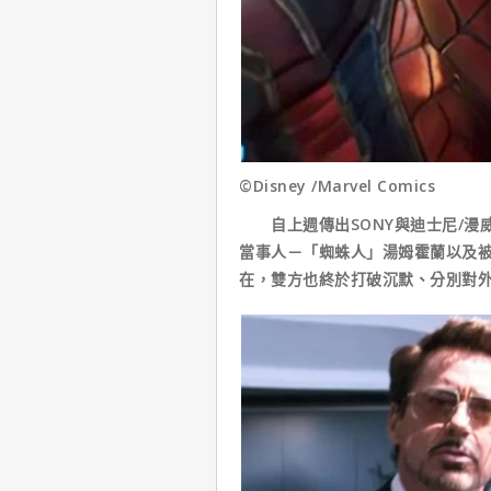
©Disney /Marvel Comics
自上週傳出SONY與迪士尼/漫
當事人－「蜘蛛人」湯姆霍蘭以及被
在，雙方也終於打破沉默、分別對