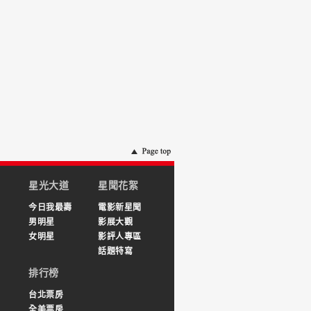
星光大道
星聞花絮
今日我最壽
電影新星聞
男明星
影展大觀
女明星
影評人專區
話題特寫
排行榜
台北票房
全美票房