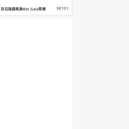
98101
巨石強森現身Met Gala穿裙
子...