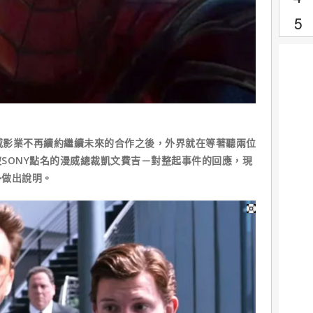
威影業不再續約繼續未來的合作之後，外界就在等著聽兩位
SONY點名的漫威總裁凱文費吉－對整起事件的回應，現
外做出說明。