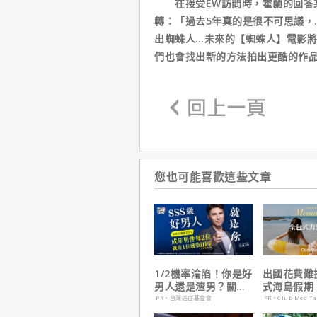
在接受EW訪問時，霍蘭的回答某
轉：「過去5年真的是很不可思議，
出蜘蛛人…未來的【蜘蛛人】電影將
們也會找出新的方法拍出更酷的作
您也可能喜歡這些文章
1/2機率淪陷！你是好
出國花費難
男人還是渣男？關鍵
式海島假期
在這
定食宿玩樂
PR・台灣癌症基金會
PR・Club Med T
省心！