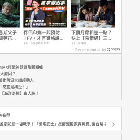
易斯父子
伴侶和妳一起預防
下個月房租差一點？
銀蓮花】
HPV，才有資格說愛
快上【易借網】三分
、電視首
妳！
鐘解決燃眉之急
PR・台灣癌症基金會
PR・易借網
Recommended by
MAX打造神話冒險新巔峰
五大原因？
感動落淚大讚超動人
「簡直是胡扯！」
新片【海洋奇緣】真人版！
色造型
搬家就是一場戰爭！「御宅武士」星野源搬家竟耗費5億台幣？