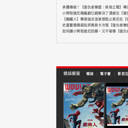
承襲傳統！【復仇者聯盟：終局之戰】導
小勞勃道尼稱編劇已經解決了漫威在【復
【鋼鐵人】導演強法洛曾想阻止東尼在【
史嘉蕾喬韓森批評奧斯卡冷落【復仇者聯
如何讓小勞勃道尼回歸，又不破壞【復仇
雜誌櫥窗
雜誌
|
電子書
|
影音