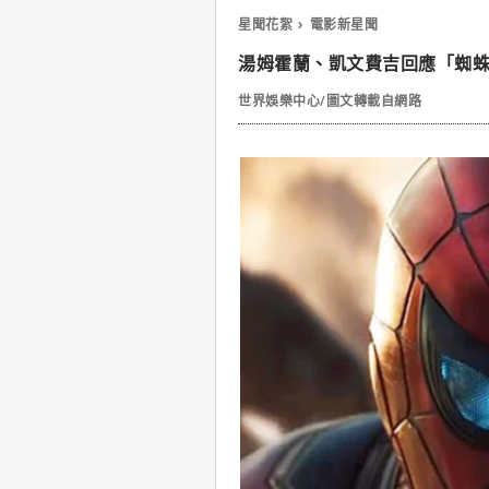
星聞花絮
電影新星聞
湯姆霍蘭、凱文費吉回應「蜘蛛
世界娛樂中心/圖文轉載自網路