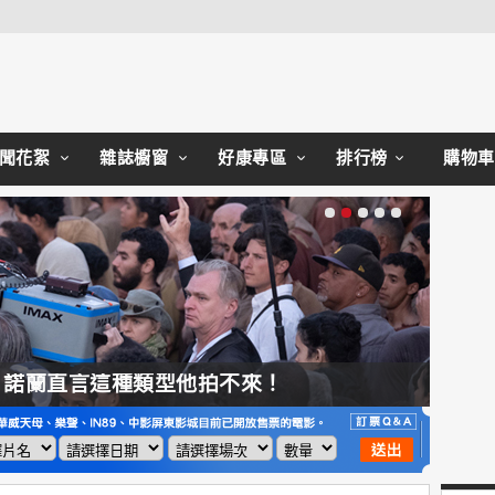
Close
聞花絮
雜誌櫥窗
好康專區
排行榜
購物車
，諾蘭直言這種類型他拍不來！