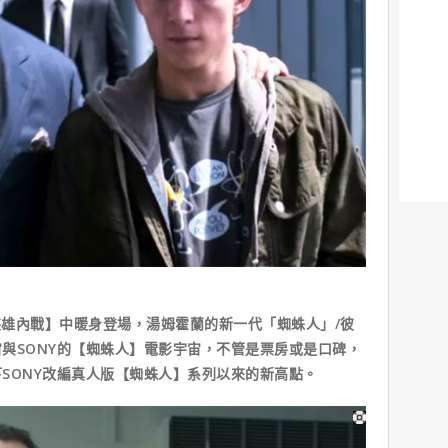
雄內戰】中暖身登場，湯姆霍蘭的新一代「蜘蛛人」/彼
與SONY的【蜘蛛人】電影宇宙，不管是票房或是口碑，
SONY改編真人版【蜘蛛人】系列以來的新高點。