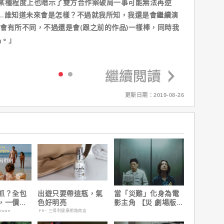
種程度上也暗示了雙方合作案破局一事可能無法再逆
…誰知道未來會是怎樣？不過就我所知，我還是會繼續演
會有所不同，不過還是會(跟之前的作品)一樣棒，同時我
品。」
更新日期：2019-08-26
抓？全包
出遊只要帶這瓶，氣
當「災難」化身為電
，一價搞
色好明亮
影主角 【災 劇場版】
，省錢更
震撼感官與觀影思維
aiwan
PR・三得利健康網路商店