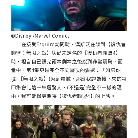
©Disney /Marvel Comics
在接受Esquire訪問時，漢斯沃在談到【復仇者
聯盟：無限之戰】與尚未定名的【復仇者聯盟4】
時，坦言自己讀完兩本劇本之後感到非常震驚，而
當中，第4集更是完全不同層次的震撼：「如果你
(對【無限之戰】)感到震撼，那麼我認為接下來的第
四集會比這一集還驚人，(不過是)完全不一樣的理
由。我可能還更期待【復仇者聯盟4】的上映。」