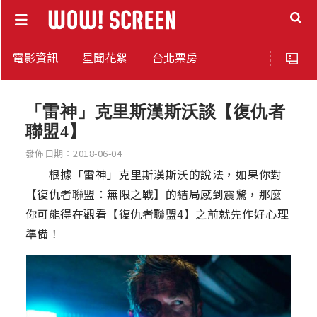
電影資訊
星聞花絮
台北票房
「雷神」克里斯漢斯沃談【復仇者
聯盟4】
發佈日期：2018-06-04
根據「雷神」克里斯漢斯沃的說法，如果你對
【復仇者聯盟：無限之戰】的結局感到震驚，那麼
你可能得在觀看【復仇者聯盟4】之前就先作好心理
準備！