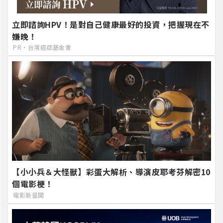
立即諮詢HPV！是對自己健康最好的投資，把握現在不
嫌晚！
PR・台灣癌症基金會
【小小兵＆大怪獸】彩蛋大解析、導演皮耶考芬解密10
個電影梗！
電影新星聞