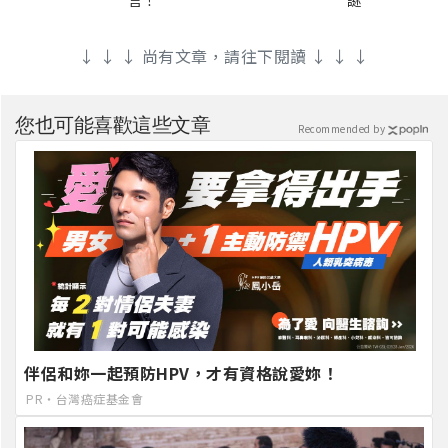
↓ ↓ ↓ 尚有文章，請往下閱讀 ↓ ↓ ↓
您也可能喜歡這些文章
Recommended by
伴侶和妳一起預防HPV，才有資格說愛妳！
PR・台灣癌症基金會