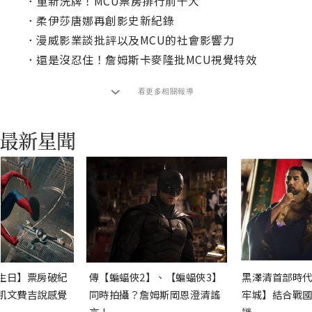
．
重新洗牌！MCU票房排行前十大
．
柔伊莎唐娜再創影史新紀錄
．
漫威影業談批評以及MCU的社會影響力
．
還是沒忍住！詹姆斯卡麥隆批MCU視覺特效
看更多相關報導
生日】票房破紀
傳【蝙蝠俠2】、【蝙蝠俠3】
黑澤清首部時代
凱文費吉說感覺
同時拍攝？詹姆斯岡恩澄清謠
牢城】結合戰國
言！
謎