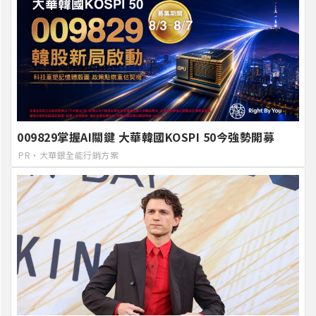
009829掌握AI關鍵 大華韓國KOSPI 50今強勢開募
PR・大華銀全能行銷方案