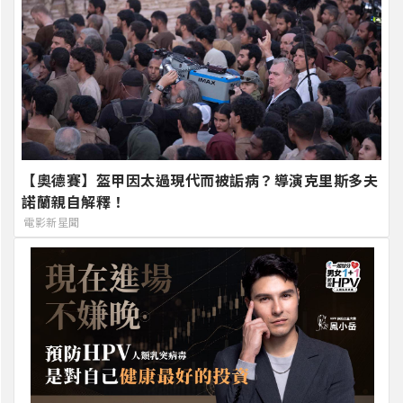
【奧德賽】盔甲因太過現代而被詬病？導演克里斯多夫
諾蘭親自解釋！
電影新星聞