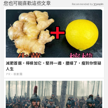
您也可能喜歡這些文章
Recommended by
減肥首選，檸檬加它，堅持一週，腰細了，瘦到你懷疑
人生
PR・新素簡