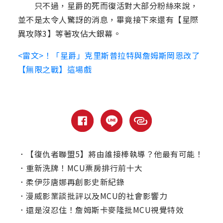
只不過，星爵的死而復活對大部分粉絲來說，
並不是太令人驚訝的消息，畢竟接下來還有【星際
異攻隊3】等著攻佔大銀幕。
<雷文>！「星爵」克里斯普拉特與詹姆斯岡恩改了
【無限之戰】這場戲
．
【復仇者聯盟5】將由誰接棒執導？他最有可能！
．
重新洗牌！MCU票房排行前十大
．
柔伊莎唐娜再創影史新紀錄
．
漫威影業談批評以及MCU的社會影響力
．
還是沒忍住！詹姆斯卡麥隆批MCU視覺特效