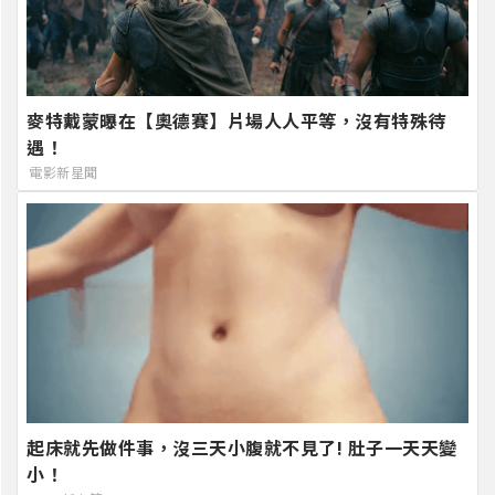
麥特戴蒙曝在【奧德賽】片場人人平等，沒有特殊待
遇！
電影新星聞
起床就先做件事，沒三天小腹就不見了! 肚子一天天變
小！