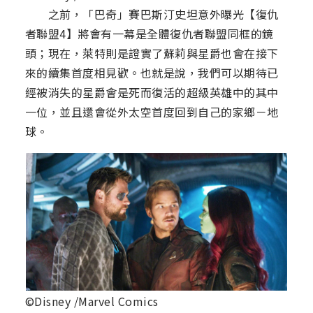
之前，「巴奇」賽巴斯汀史坦意外曝光【復仇
者聯盟4】將會有一幕是全體復仇者聯盟同框的鏡
頭；現在，萊特則是證實了蘇莉與星爵也會在接下
來的續集首度相見歡。也就是說，我們可以期待已
經被消失的星爵會是死而復活的超級英雄中的其中
一位，並且還會從外太空首度回到自己的家鄉－地
球。
©Disney /Marvel Comics