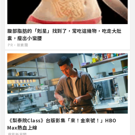
腹部脂肪的「剋星」找到了，常吃這幾物，吃走大肚
囊，瘦出小蠻腰
PR・新素簡
《梨泰院Class》台版影集「來！金來號！」HBO
Max熱血上線
電影新星聞