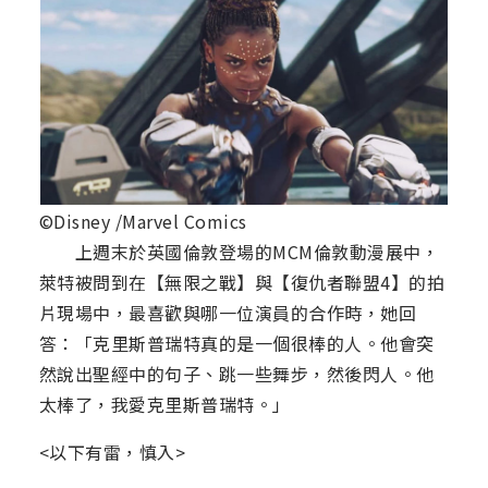
©Disney /Marvel Comics
上週末於英國倫敦登場的MCM倫敦動漫展中，
萊特被問到在【無限之戰】與【復仇者聯盟4】的拍
片現場中，最喜歡與哪一位演員的合作時，她回
答：「克里斯普瑞特真的是一個很棒的人。他會突
然說出聖經中的句子、跳一些舞步，然後閃人。他
太棒了，我愛克里斯普瑞特。」
<以下有雷，慎入>