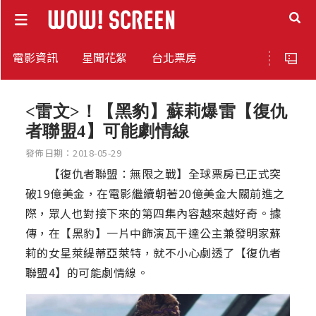
電影資訊
星聞花絮
台北票房
<雷文>！【黑豹】蘇莉爆雷【復仇
者聯盟4】可能劇情線
發佈日期：2018-05-29
【復仇者聯盟：無限之戰】全球票房已正式突
破19億美金，在電影繼續朝著20億美金大關前進之
際，眾人也對接下來的第四集內容越來越好奇。據
傳，在【黑豹】一片中飾演瓦干達公主兼發明家蘇
莉的女星萊緹蒂亞萊特，就不小心劇透了【復仇者
聯盟4】的可能劇情線。