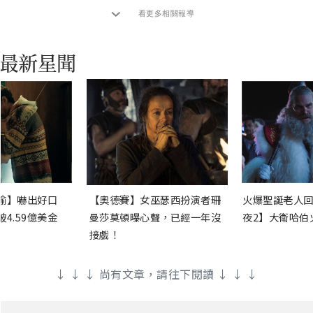
看更多相關報導
渝】嚇出好口
【奧德賽】女巫瑟西扮演者珊
火爆聖誕老人回
4.59億美金
曼莎莫頓曝心聲，已經一年沒
夜2】大衛哈伯
接戲！
↓ ↓ ↓ 尚有文章，請往下閱讀 ↓ ↓ ↓