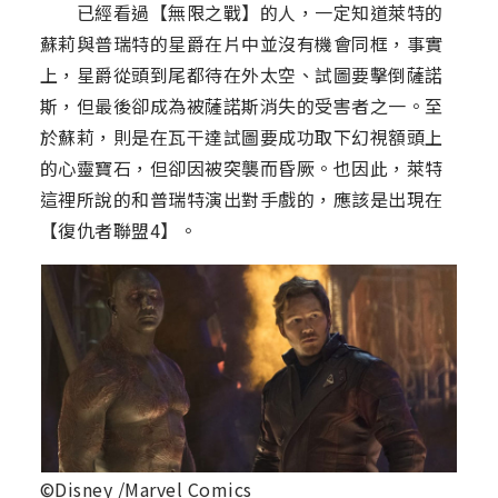
已經看過【無限之戰】的人，一定知道萊特的
蘇莉與普瑞特的星爵在片中並沒有機會同框，事實
上，星爵從頭到尾都待在外太空、試圖要擊倒薩諾
斯，但最後卻成為被薩諾斯消失的受害者之一。至
於蘇莉，則是在瓦干達試圖要成功取下幻視額頭上
的心靈寶石，但卻因被突襲而昏厥。也因此，萊特
這裡所說的和普瑞特演出對手戲的，應該是出現在
【復仇者聯盟4】。
©Disney /Marvel Comics