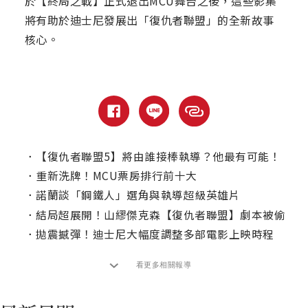
於【終局之戰】正式退出MCU舞台之後，這些影集
將有助於迪士尼發展出「復仇者聯盟」的全新故事
核心。
．
【復仇者聯盟5】將由誰接棒執導？他最有可能！
．
重新洗牌！MCU票房排行前十大
．
諾蘭談「鋼鐵人」選角與執導超級英雄片
．
結局超展開！山繆傑克森【復仇者聯盟】劇本被偷
．
拋震撼彈！迪士尼大幅度調整多部電影上映時程
看更多相關報導