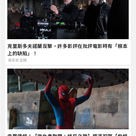
克里斯多夫諾蘭反擊，許多影評在批評電影時有「根本
上的缺陷」！
電影新星聞
承襲傳統！【復仇者聯盟：終局之戰】導演祝賀【蜘蛛