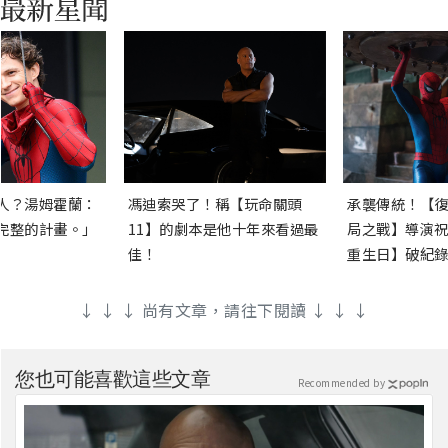
人？湯姆霍蘭：
馮迪索哭了！稱【玩命關頭
承襲傳統！【復
完整的計畫。」
11】的劇本是他十年來看過最
局之戰】導演祝
佳！
重生日】破紀錄
↓ ↓ ↓ 尚有文章，請往下閱讀 ↓ ↓ ↓
您也可能喜歡這些文章
Recommended by