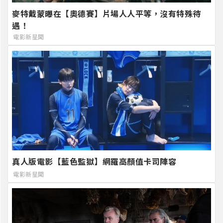
麥特戴蒙曝在【奧德賽】片場人人平等，沒有特殊待
遇！
電影新星聞
真人版電影【藍色監獄】網羅高顏值卡司陣容
電影新星聞