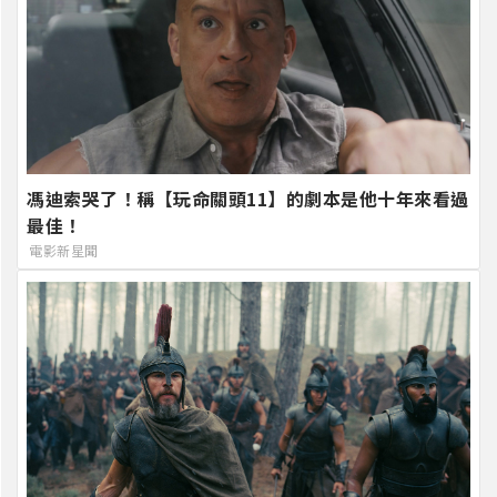
馮迪索哭了！稱【玩命關頭11】的劇本是他十年來看過
最佳！
電影新星聞