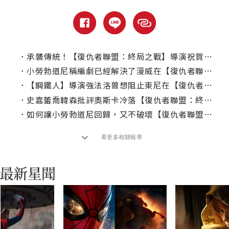
．
承襲傳統！【復仇者聯盟：終局之戰】導演祝賀【蜘蛛人：重生日】破紀錄！
．
小勞勃道尼稱編劇已經解決了漫威在【復仇者聯盟：終局之戰】後的疲軟問題
．
【鋼鐵人】導演強法洛曾想阻止東尼在【復仇者聯盟：終局之戰】犧牲？
．
史嘉蕾喬韓森批評奧斯卡冷落【復仇者聯盟：終局之戰】，想念漫威演員
．
如何讓小勞勃道尼回歸，又不破壞【復仇者聯盟：終局之戰】的結局？
看更多相關報導