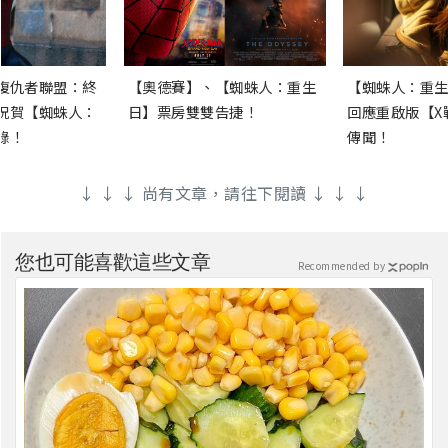
復仇者聯盟：終
【奧德賽】、【蜘蛛人：重生
【蜘蛛人：重生
祝賀【蜘蛛人：
日】票房雙雙告捷！
回應重啟版【X
錄！
傳聞！
↓ ↓ ↓ 尚有文章，請往下閱讀 ↓ ↓ ↓
您也可能喜歡這些文章
Recommended by