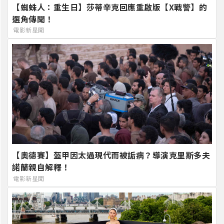
【蜘蛛人：重生日】莎蒂辛克回應重啟版【X戰警】的
選角傳聞！
電影新星聞
【奧德賽】盔甲因太過現代而被詬病？導演克里斯多夫
諾蘭親自解釋！
電影新星聞