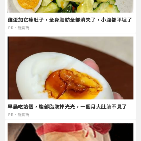
雞蛋加它瘦肚子，全身脂肪全部消失了，小腹都平坦了
PR・新素簡
早晨吃這個，腹部脂肪掉光光，一個月大肚腩不見了
PR・新素簡