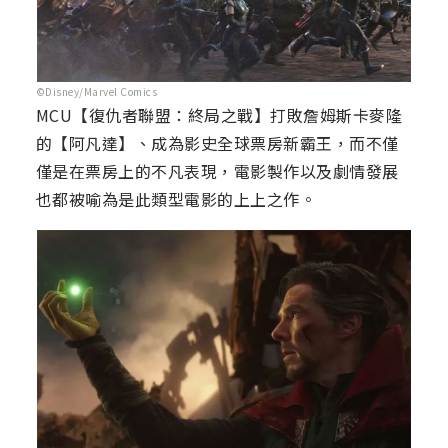
©Disney/Marvel Comics
MCU【復仇者聯盟：終局之戰】打敗詹姆斯卡麥隆
的【阿凡達】、成為影史全球票房新霸王，而不僅
僅是在票房上的不凡表現，電影製作以及劇情發展
也都被喻為是此類型電影的上上之作。