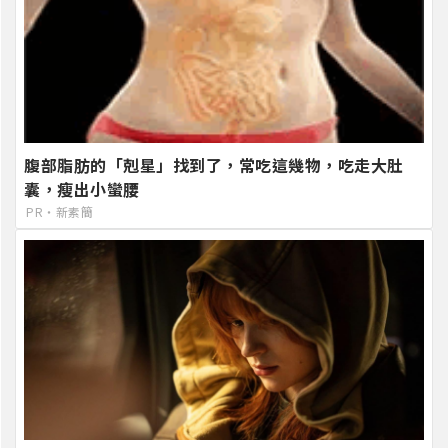
腹部脂肪的「剋星」找到了，常吃這幾物，吃走大肚
囊，瘦出小蠻腰
PR・新素簡