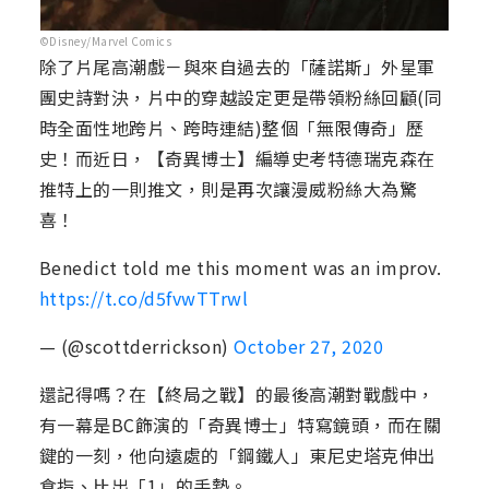
©Disney/Marvel Comics
除了片尾高潮戲－與來自過去的「薩諾斯」外星軍
團史詩對決，片中的穿越設定更是帶領粉絲回顧(同
時全面性地跨片、跨時連結)整個「無限傳奇」歷
史！而近日，【奇異博士】編導史考特德瑞克森在
推特上的一則推文，則是再次讓漫威粉絲大為驚
喜！
Benedict told me this moment was an improv.
https://t.co/d5fvwTTrwl
— (@scottderrickson)
October 27, 2020
還記得嗎？在【終局之戰】的最後高潮對戰戲中，
有一幕是BC飾演的「奇異博士」特寫鏡頭，而在關
鍵的一刻，他向遠處的「鋼鐵人」東尼史塔克伸出
食指、比出「1」的手勢。