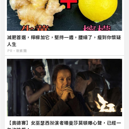
減肥首選，檸檬加它，堅持一週，腰細了，瘦到你懷疑
人生
PR・新素簡
【奧德賽】女巫瑟西扮演者珊曼莎莫頓曝心聲，已經一