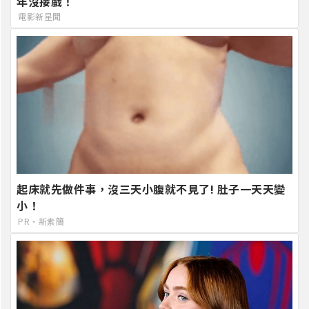
年沒接戲！
電影新星聞
起床就先做件事，沒三天小腹就不見了! 肚子一天天變
小！
PR・新素簡