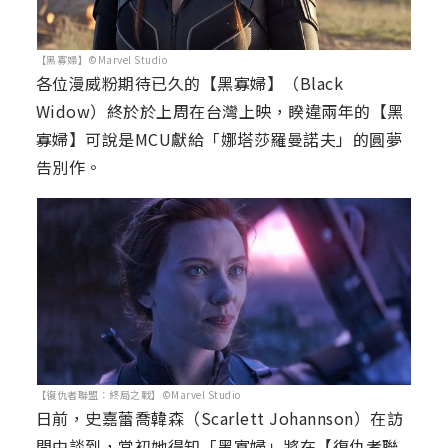
【黑寡婦】©Marvel Studio
各位漫威粉期待已久的【黑寡婦】（Black
Widow）終於於上周在台灣上映，睽違兩年的【黑
寡婦】可說是MCU獻給「娜塔莎羅曼諾夫」的圓夢
告別作。
【復仇者聯盟：終局之戰】©Marvel Studio
日前，史嘉蕾喬韓森（Scarlett Johannson）在訪
問中談到，當初她得知「黑寡婦」將在【復仇者聯