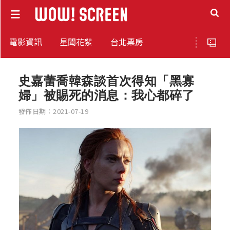
電影資訊
星聞花絮
台北票房
史嘉蕾喬韓森談首次得知「黑寡
婦」被賜死的消息：我心都碎了
發佈日期：2021-07-19