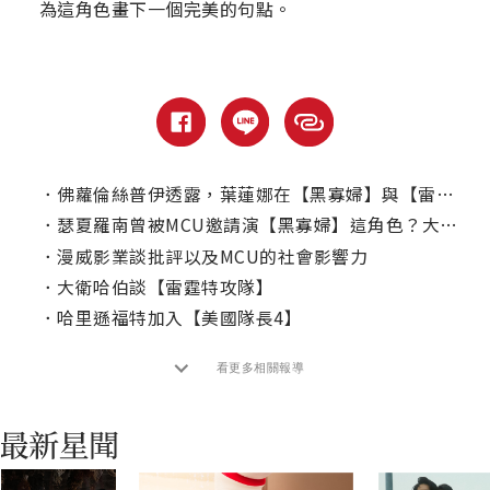
為這角色畫下一個完美的句點。
．
佛蘿倫絲普伊透露，葉蓮娜在【黑寡婦】與【雷霆特攻隊*】的差異？
．
瑟夏羅南曾被MCU邀請演【黑寡婦】這角色？大談為何拒絕超英電影！
．
漫威影業談批評以及MCU的社會影響力
．
大衛哈伯談【雷霆特攻隊】
．
哈里遜福特加入【美國隊長4】
看更多相關報導