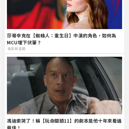
莎蒂辛克在【蜘蛛人：重生日】中演的角色，如何為
MCU埋下伏筆？
電影新星聞
馮迪索哭了！稱【玩命關頭11】的劇本是他十年來看過
最佳！