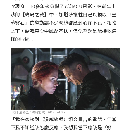
次現身，10多年來參與了7部MCU電影，在前年上
映的【終局之戰】中，娜塔莎犧牲自己以換取「靈
魂寶石」的舉動讓不少粉絲都感到心痛不已，相較
之下，喬韓森心中雖然不捨，但似乎還是能接收這
樣的收尾：
【復仇者聯盟：終局之戰】©Marvel Studio
「我在家接到（漫威總裁）凱文費吉的電話，但當
下我不知道該怎麼反應。我想我當下應該是『好