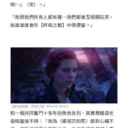
吧…』（笑）。」
「我想我們所有人都有種…我們都會互相開玩笑，
說誰誰誰會在【終局之戰】中領便當。」
【復仇者聯盟：終局之戰】©Marvel Studio
和一個共同奮鬥十多年的角色告別，其實喬韓森也
是相當捨不得：「我為（娜塔莎的死）感到心痛不