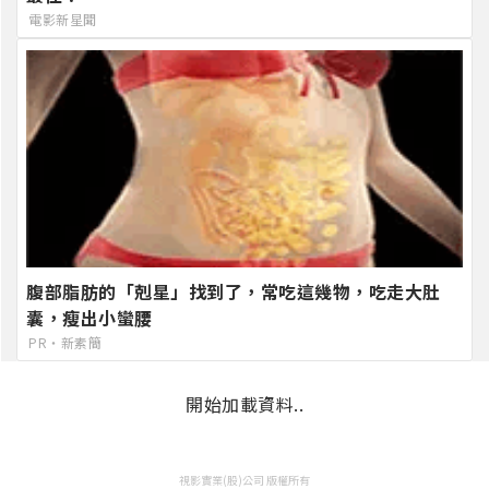
電影新星聞
腹部脂肪的「剋星」找到了，常吃這幾物，吃走大肚
囊，瘦出小蠻腰
PR・新素簡
開始加載資料..
視影實業(股)公司 版權所有