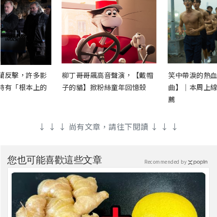
蘭反擊，許多影
柳丁哥哥飆高音聲演，【戴帽
笑中帶淚的熱血
時有「根本上的
子的貓】掀粉絲童年回憶殺
曲】｜本周上線
薦
↓ ↓ ↓ 尚有文章，請往下閱讀 ↓ ↓ ↓
您也可能喜歡這些文章
Recommended by