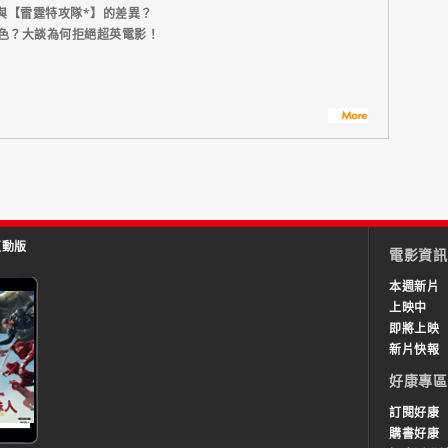
與【雷霆特攻隊*】的差異？
角色？大談為何拒絕超英電影！
互動版
電影資訊
本週新片
上映中
即將上映
新片快報
好康專區
訂閱好康
購書好康