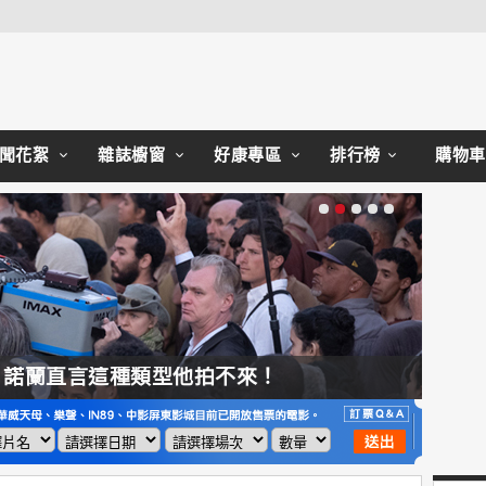
Close
聞花絮
雜誌櫥窗
好康專區
排行榜
購物車
，諾蘭直言這種類型他拍不來！