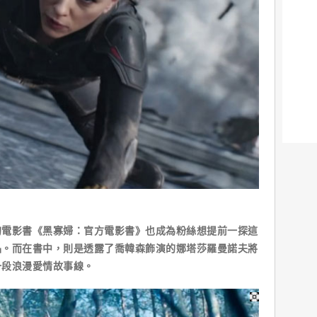
的電影書《黑寡婦：官方電影書》也成為粉絲想提前一探這
品。而在書中，則是透露了喬韓森飾演的娜塔莎羅曼諾夫將
一段浪漫愛情故事線。