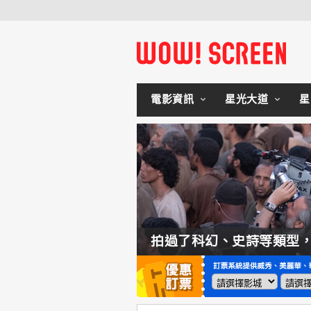
電影資訊
星光大道
星
如何交棒蜘蛛人？湯姆霍蘭：「我們有一個完整的計畫。」
拍過了科幻、史詩等類型