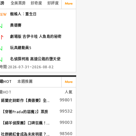
票房
全美票房
好奇度
好評度
蜘蛛人：重生日
奧德賽
劇場版 吉伊卡哇 人魚島的秘密
玩具總動員5
名偵探柯南 高速公路的墮天使
間:2026-07-31~2026-08-02
最HOT
本週推薦
最HOT
人氣
99801
諾蘭史詩鉅作【奧德賽】全...
99532
【穿著Prada的惡魔2】票房
大...
99003
【綿羊偵探團】口碑狂飆！...
98560
社群網紅會成為未來明星？...