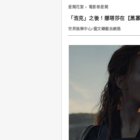
星聞花絮
電影新星聞
「浩克」之後！娜塔莎在【黑
世界娛樂中心/圖文轉載自網路