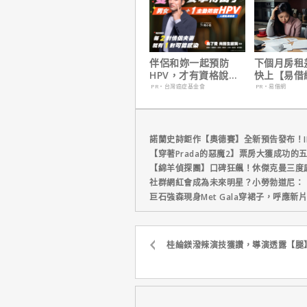
伴侶和妳一起預防
下個月房租
HPV，才有資格說愛
快上【易借
妳！
鐘解決燃眉
PR・台灣癌症基金會
PR・易借網
諾蘭史詩鉅作【奧德賽】全新預告發布！I
【穿著Prada的惡魔2】票房大獲成功的
【綿羊偵探團】口碑狂飆！休傑克曼三度
社群網紅會成為未來明星？小勞勃道尼：
巨石強森現身Met Gala穿裙子，呼應
桂綸鎂潑辣演技獲讚，導演透露【腿