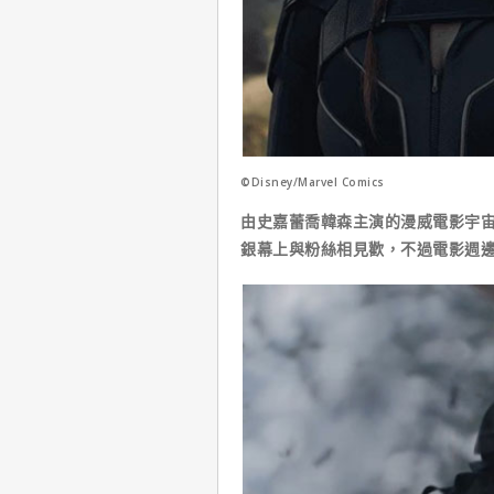
©Disney/Marvel Comics
由史嘉蕾喬韓森主演的漫威電影宇宙
銀幕上與粉絲相見歡，不過電影週