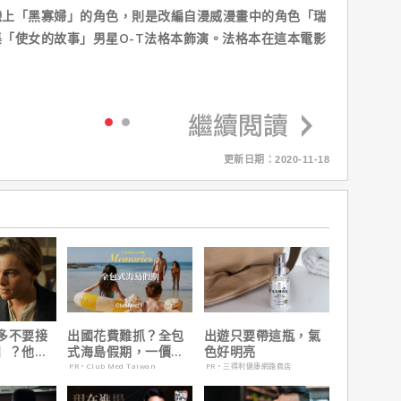
戀上「黑寡婦」的角色，則是改編自漫威漫畫中的角色「瑞
「使女的故事」男星O-T法格本飾演。法格本在這本電影
：
更新日期：2020-11-18
多不要接
出國花費難抓？全包
出遊只要帶這瓶，氣
】？他
式海島假期，一價搞
色好明亮
在乎船上
定食宿玩樂，省錢更
PR・Club Med Taiwan
PR・三得利健康網路商店
省心！