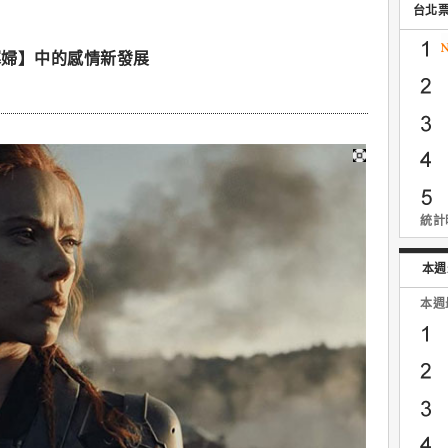
台北
寡婦】中的感情新發展
統計時
本週
本週