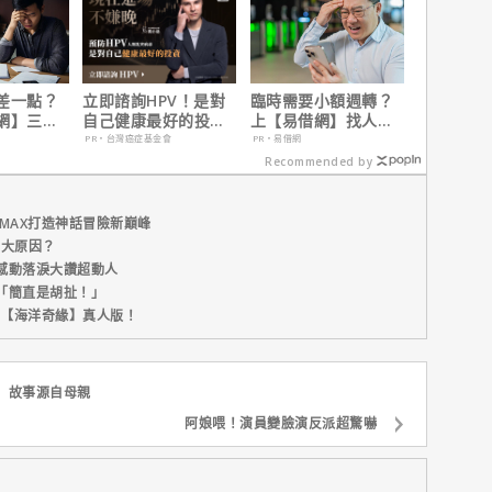
差一點？
立即諮詢HPV！是對
臨時需要小額週轉？
網】三分
自己健康最好的投
上【易借網】找人
之急
資，把握現在不嫌
幫！資金快速到位
PR・台灣癌症基金會
PR・易借網
晚！
Recommended by
MAX打造神話冒險新巔峰
五大原因？
感動落淚大讚超動人
「簡直是胡扯！」
新片【海洋奇緣】真人版！
】故事源自母親
阿娘喂！演員變臉演反派超驚嚇