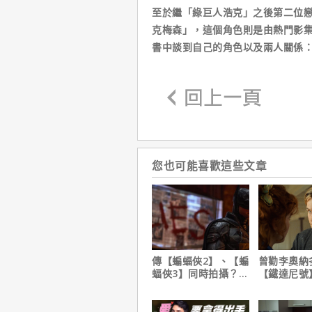
至於繼「綠巨人浩克」之後第二位
克梅森」，這個角色則是由熱門影集
書中談到自己的角色以及兩人關係
您也可能喜歡這些文章
傳【蝙蝠俠2】、【蝙
曾勸李奧納
蝠俠3】同時拍攝？詹
【鐵達尼號
姆斯岡恩澄清謠言！
說：「沒人
是誰」