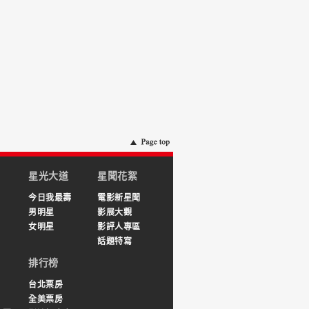
星光大道
星聞花絮
今日我最壽
電影新星聞
男明星
影展大觀
女明星
影評人專區
話題特寫
排行榜
台北票房
全美票房