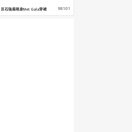
98101
巨石強森現身Met Gala穿裙
子...