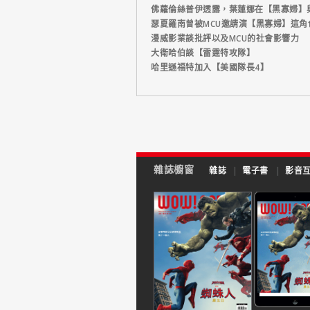
佛蘿倫絲普伊透露，葉蓮娜在【黑寡婦】
瑟夏羅南曾被MCU邀請演【黑寡婦】這
漫威影業談批評以及MCU的社會影響力
大衛哈伯談【雷霆特攻隊】
哈里遜福特加入【美國隊長4】
雜誌櫥窗
雜誌
|
電子書
|
影音