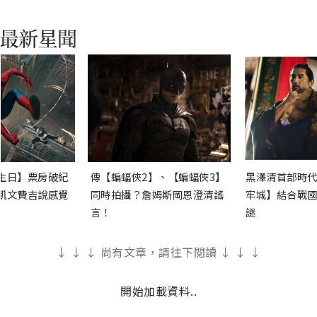
生日】票房破紀
傳【蝙蝠俠2】、【蝙蝠俠3】
黑澤清首部時代
凱文費吉說感覺
同時拍攝？詹姆斯岡恩澄清謠
牢城】結合戰國
言！
謎
↓ ↓ ↓ 尚有文章，請往下閱讀 ↓ ↓ ↓
開始加載資料..