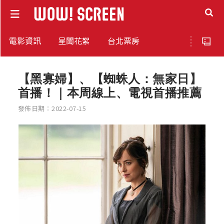
電影資訊
星聞花絮
台北票房
【黑寡婦】、【蜘蛛人：無家日】
首播！｜本周線上、電視首播推薦
發佈日期：2022-07-15