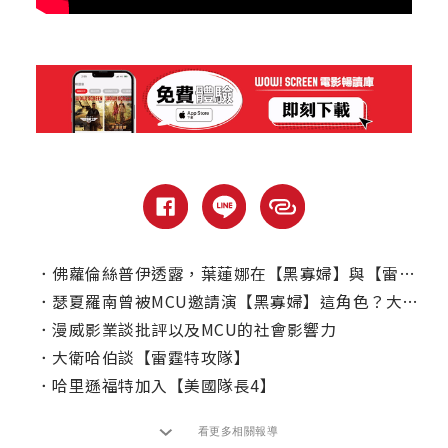
．
佛蘿倫絲普伊透露，葉蓮娜在【黑寡婦】與【雷霆特攻隊*】的差異？
．
瑟夏羅南曾被MCU邀請演【黑寡婦】這角色？大談為何拒絕超英電影！
．
漫威影業談批評以及MCU的社會影響力
．
大衛哈伯談【雷霆特攻隊】
．
哈里遜福特加入【美國隊長4】
看更多相關報導