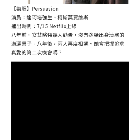
【勸服】Persuasion
演員：達珂塔強生、柯斯莫賈維斯
播出時間：7/15 Netflix上線
八年前，安艾略特聽人勸告，沒有嫁給出身清寒的
瀟灑男子。八年後，兩人再度相遇。她會把握追求
真愛的第二次機會嗎？