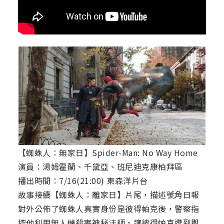
【蜘蛛人：無家日】Spider-Man: No Way Home
演員：湯姆霍蘭、千黛亞、班尼迪克康柏拜區
播出時間：7/16(21:00) 東森洋片台
故事接續【蜘蛛人：離家日】片尾，描述號角日報
對外公佈了蜘蛛人真實身份是彼得帕克後，警察指
控他利用無人機殺害神秘法師，讓彼得帕克遭到輿