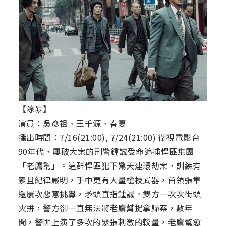
【除暴】
演員：吳彥祖、王千源、春夏
播出時間：7/16(21:00), 7/24(21:00) 衛視電影台
90年代，屢破大案的刑警鍾誠受命追捕悍匪集團
「老鷹幫」。這群悍匪犯下驚天連環劫案，訓練有
素且紀律嚴明，手中更有大量槍枝武器，首領張隼
還屢次惡意挑釁，矛頭直指鍾誠。雙方一次次街頭
火拚，警方卻一直無法將老鷹幫捉拿歸案，數年
間，警匪上演了多次的緊張刺激的較量，老鷹幫愈