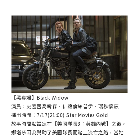
【黑寡婦】Black Widow
演員：史嘉蕾喬韓森、佛蘿倫絲普伊、瑞秋懷茲
播出時間：7/17(21:00) Star Movies Gold
故事時間點設定在【美國隊長3：英雄內戰】之後，
娜塔莎因為幫助了美國隊長而踏上流亡之路，當她