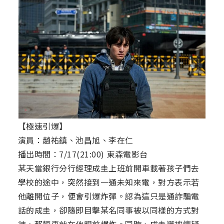
【極速引爆】
演員：趙祐鎮、池昌旭、李在仁
播出時間：7/17(21:00) 東森電影台
某天當銀行分行經理成圭上班前開車載著孩子們去
學校的途中，突然接到一通未知來電，對方表示若
他離開位子，便會引爆炸彈。認為這只是通詐騙電
話的成圭，卻隨即目擊某名同事被以同樣的方式對
待，那輛車就在他眼前爆炸。同時，成圭還被懷疑