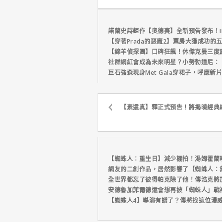
軍、兩週狂破
元
諾蘭史詩鉅作【奧德賽】全新預告發布！I
【穿著Prada的惡魔2】票房大獲成功的
【綿羊偵探團】口碑狂飆！休傑克曼三度
社群網紅會成為未來明星？小勞勃道尼：
巨石強森現身Met Gala穿裙子，呼應
【素還真】釋正式預告！將揭曉經典
【蜘蛛人：重生日】減少棚拍！湯姆霍蘭
網友的二創作品，居然影響了【蜘蛛人：
全世界都忘了彼得帕克除了他！傳浩克將
安德魯加菲爾德還會想再披「蜘蛛人」戰
【蜘蛛人4】導演有譜了？傳將找這位漫