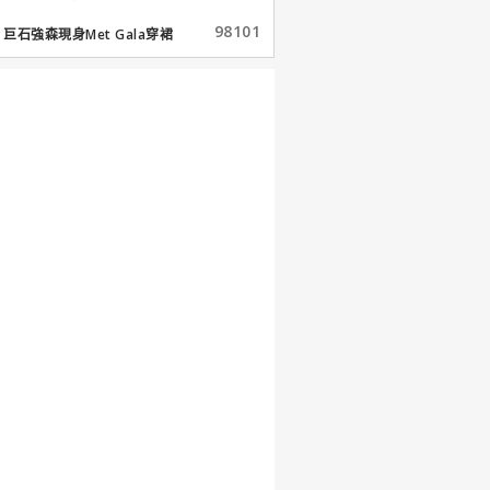
98101
巨石強森現身Met Gala穿裙
子...