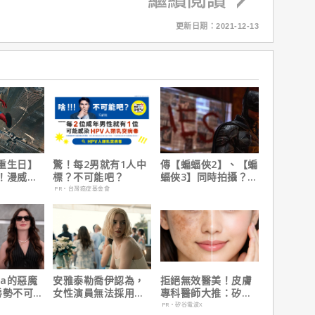
更新日期：2021-12-13
重生日】
驚！每2男就有1人中
傳【蝙蝠俠2】、【蝙
！漫威總
標？不可能吧？
蝠俠3】同時拍攝？詹
說感覺很
姆斯岡恩澄清謠言！
PR・台灣癌症基金會
da的惡魔
安雅泰勒喬伊認為，
拒絕無效醫美！皮膚
房勢不可
女性演員無法採用方
專科醫師大推：矽谷
美票房冠
法演技的原因是？
電波 X 讓肌膚由內而
PR・矽谷電波X