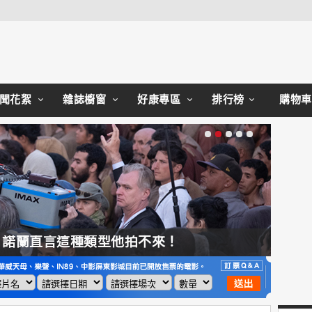
Close
聞花絮
雜誌櫥窗
好康專區
排行榜
購物車
，諾蘭直言這種類型他拍不來！