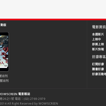
互動版
電影資訊
本週新片
上映中
即將上映
新片快報
好康專區
訂閱好康
購書好康
好康活動
號出刊
0號出刊
OW!SCREEN 電影雜誌
之1號 電話：(02) 2769-2979
 All Right Reserved by WOW!SCREEN