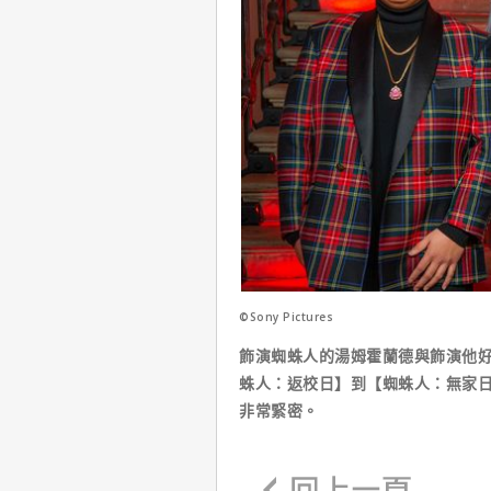
©Sony Pictures
飾演蜘蛛人的湯姆霍蘭德與飾演他好
蛛人：返校日】到【蜘蛛人：無家
非常緊密。