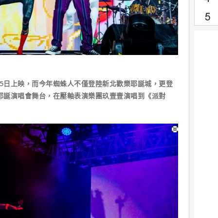
15日上映，而今年蜘蛛人不僅登陸新北歡樂耶誕城，更登
星耶誕演唱會舞台，在壓軸表演樂團玖壹壹演唱到《派對