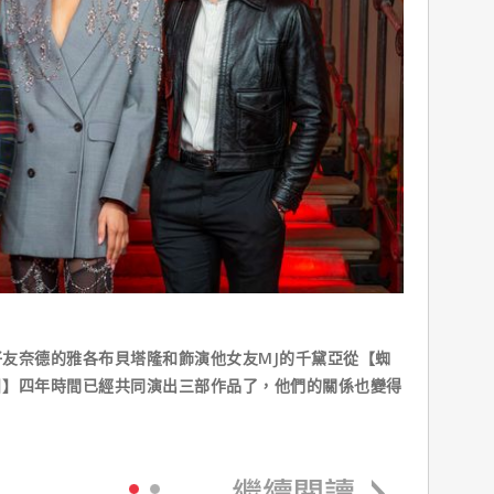
友奈德的雅各布貝塔隆和飾演他女友MJ的千黛亞從【蜘
日】四年時間已經共同演出三部作品了，他們的關係也變得