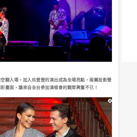
前空翻入場，加入玖壹壹的演出成為全場亮點，兩翼投影螢
精彩畫面，讓來自全台參加演唱會的觀眾興奮不已！