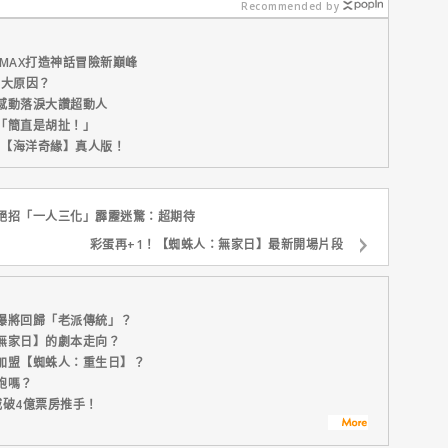
4.3億美
外更強韌
Recommended by
MAX打造神話冒險新巔峰
五大原因？
感動落淚大讚超動人
「簡直是胡扯！」
新片【海洋奇緣】真人版！
絕招「一人三化」霹靂迷驚：超期待
彩蛋再+1！【蜘蛛人：無家日】最新開場片段
曝將回歸「老派傳統」？
無家日】的劇本走向？
加盟【蜘蛛人：重生日】？
袍嗎？
威破4億票房推手！