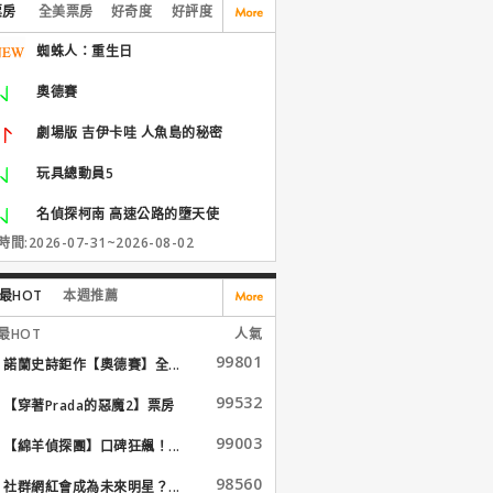
票房
全美票房
好奇度
好評度
蜘蛛人：重生日
奧德賽
劇場版 吉伊卡哇 人魚島的秘密
玩具總動員5
名偵探柯南 高速公路的墮天使
間:2026-07-31~2026-08-02
最HOT
本週推薦
最HOT
人氣
99801
諾蘭史詩鉅作【奧德賽】全...
99532
【穿著Prada的惡魔2】票房
大...
99003
【綿羊偵探團】口碑狂飆！...
98560
社群網紅會成為未來明星？...