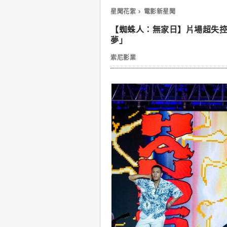
星聞花絮
電影新星聞
【蜘蛛人：無家日】片場超失
夢」
索尼影業