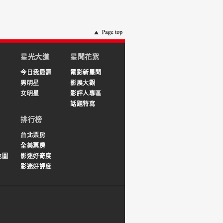
星光大道
星聞花絮
今日我最壽
電影新星聞
男明星
影展大觀
女明星
影評人專區
話題特寫
排行榜
台北票房
全美票房
地圖
影迷好奇度
影迷好評度