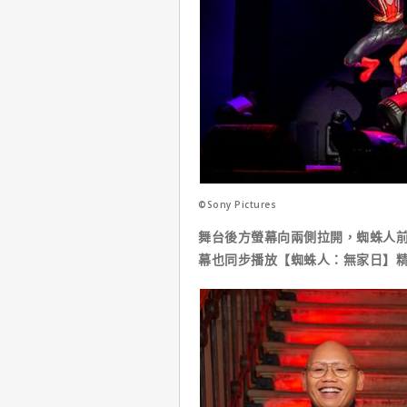
©Sony Pictures
舞台後方螢幕向兩側拉開，蜘蛛人
幕也同步播放【蜘蛛人：無家日】