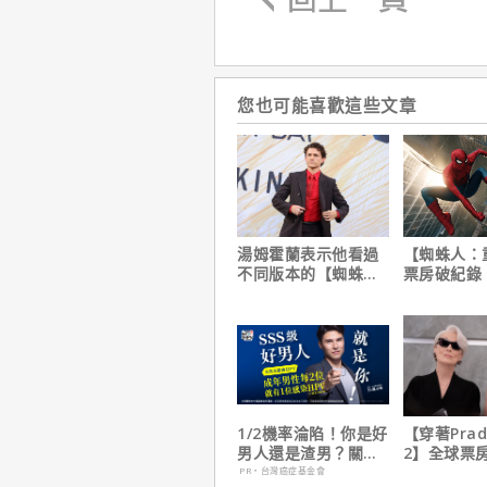
您也可能喜歡這些文章
湯姆霍蘭表示他看過
【蜘蛛人：
不同版本的【蜘蛛
票房破紀錄
人：重生日】剪輯，
裁凱文費吉
這版完全不行！
讚！
1/2機率淪陷！你是好
【穿著Pra
男人還是渣男？關鍵
2】全球票
在這
擋！蟬聯台
PR・台灣癌症基金會