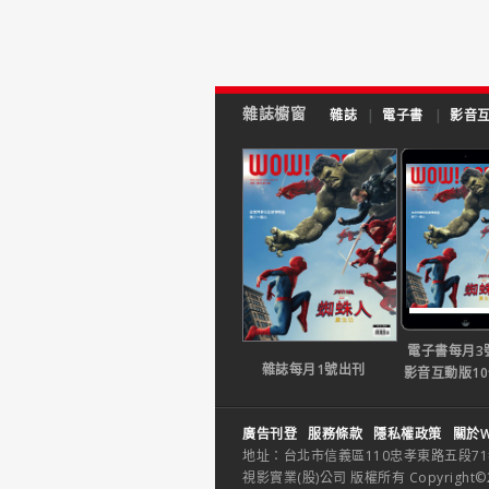
雜誌櫥窗
雜誌
|
電子書
|
影音
電子書每月3
雜誌每月1號出刊
影音互動版1
廣告刊登
服務條款
隱私權政策
關於W
地址：台北市信義區110忠孝東路五段71巷26
視影實業(股)公司 版權所有 Copyright©2014