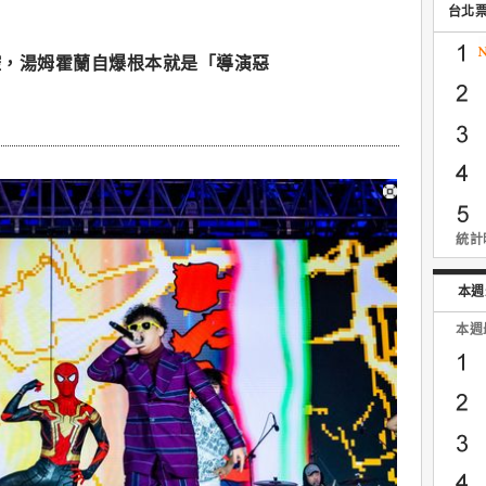
台北
控，湯姆霍蘭自爆根本就是「導演惡
統計時
本週
本週