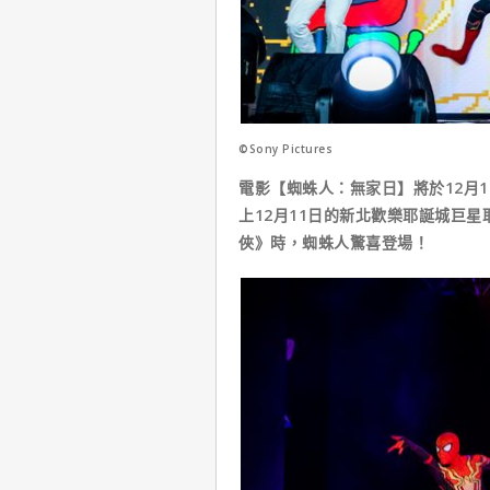
©Sony Pictures
電影【蜘蛛人：無家日】將於12月
上12月11日的新北歡樂耶誕城巨
俠》時，蜘蛛人驚喜登場！