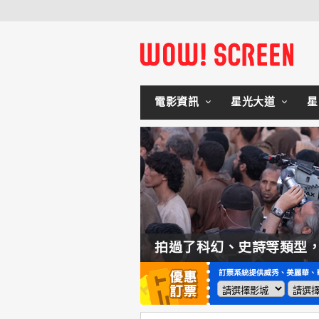
電影資訊
星光大道
星
如何交棒蜘蛛人？湯姆霍蘭：「我們有一個完整的計畫。」
拍過了科幻、史詩等類型