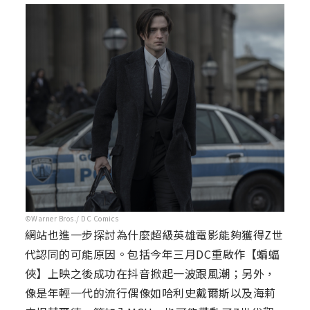
©Warner Bros./ DC Comics
網站也進一步探討為什麼超級英雄電影能夠獲得Z世
代認同的可能原因。包括今年三月DC重啟作【蝙蝠
俠】上映之後成功在抖音掀起一波跟風潮；另外，
像是年輕一代的流行偶像如哈利史戴爾斯以及海莉