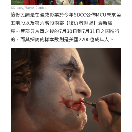
©Disney/Marvel Comics
這份民調是在漫威影業於今年SDCC公佈MCU未來第
五階段以及第六階段兩部【復仇者聯盟】最新續
集⋯等部分片單之後的7月30日到7月31日之間進行
的，而其採訪的樣本數則是美國2200位成年人。