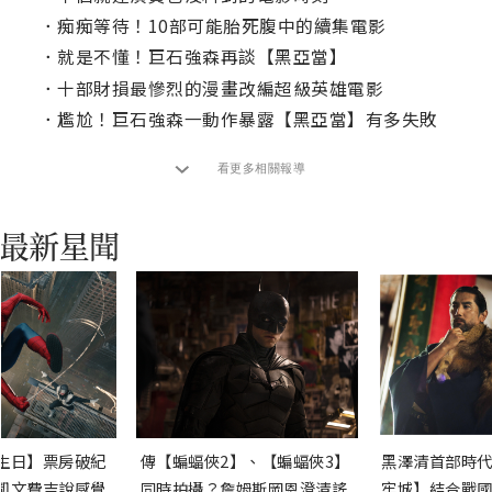
．
痴痴等待！10部可能胎死腹中的續集電影
．
就是不懂！巨石強森再談【黑亞當】
．
十部財損最慘烈的漫畫改編超級英雄電影
．
尷尬！巨石強森一動作暴露【黑亞當】有多失敗
看更多相關報導
生日】票房破紀
傳【蝙蝠俠2】、【蝙蝠俠3】
黑澤清首部時代
凱文費吉說感覺
同時拍攝？詹姆斯岡恩澄清謠
牢城】結合戰國