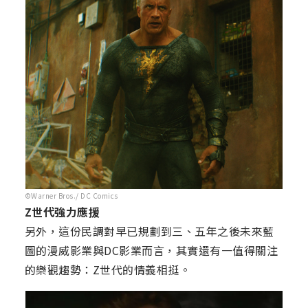
©Warner Bros./ DC Comics
Z世代強力應援
另外，這份民調對早已規劃到三、五年之後未來藍
圖的漫威影業與DC影業而言，其實還有一值得關注
的樂觀趨勢：Z世代的情義相挺。