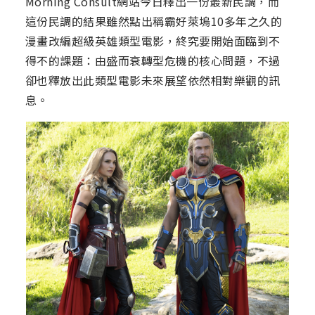
Morning Consult網站今日釋出一份最新民調，而
這份民調的結果雖然點出稱霸好萊塢10多年之久的
漫畫改編超級英雄類型電影，終究要開始面臨到不
得不的課題：由盛而衰轉型危機的核心問題，不過
卻也釋放出此類型電影未來展望依然相對樂觀的訊
息。