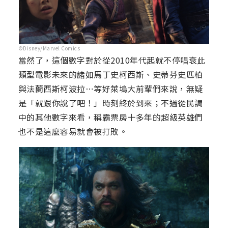
©Disney/Marvel Comics
當然了，這個數字對於從2010年代起就不停唱衰此
類型電影未來的諸如馬丁史柯西斯、史蒂芬史匹柏
與法蘭西斯柯波拉⋯等好萊塢大前輩們來說，無疑
是「就跟你說了吧！」時刻終於到來；不過從民調
中的其他數字來看，稱霸票房十多年的超級英雄們
也不是這麼容易就會被打敗。