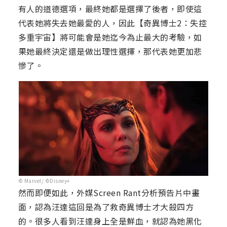
有人的道德選項，最終她都是選擇了後者，即使這
代表她將失去她最愛的人，因此【奇異博士2：失控
多重宇宙】將可能會是她迄今為止最大的考驗，如
果她最終決定還是做出理性選擇，那代表她更加悲
慘了。
© Marvel/ ©Disney+
然而即便如此，外媒Screen Rant分析預告片中畫
面，認為汪達這回是為了救奇異博士才大殺四方
的。很多人看到汪達身上全是鮮血，就認為她黑化