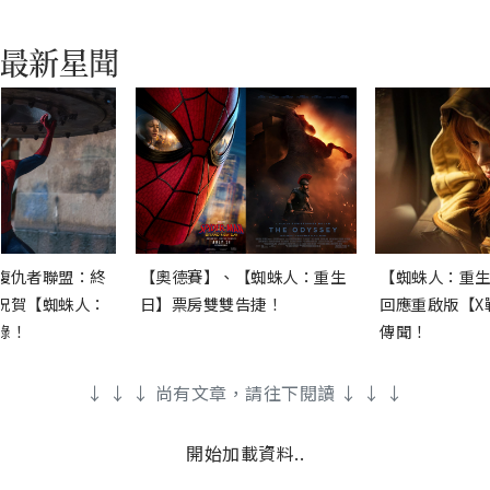
復仇者聯盟：終
【奧德賽】、【蜘蛛人：重生
【蜘蛛人：重生
祝賀【蜘蛛人：
日】票房雙雙告捷！
回應重啟版【X
錄！
傳聞！
↓ ↓ ↓ 尚有文章，請往下閱讀 ↓ ↓ ↓
開始加載資料..