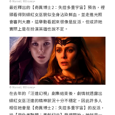
© Marvel/ ©Disney+
最近釋出的【奇異博士2：失控多重宇宙】預告，裡
頭看得到緋紅女巫貌似全身沾染鮮血，並走進光照
會審判大廳，這舉動看起來很像是反派，但或許她
實際上是在扮演英雄也說不定。
© Marvel/ ©Disney+
在去年的「汪達幻視」劇集結束後，劇情就透露出
緋紅女巫汪達的精神狀況十分不穩定，因此許多人
相信她會是【奇異博士2：失控多重宇宙】的反派，
從【復仇者聯盟：奧創紀元】登場開始，她就是一