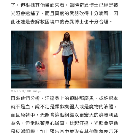
了，但根據其他畫面來看，當時奇異博士已經是被
光照會逮捕了，而且莫度的武器砍得十分凌厲，因
此汪達是去解救困境中的奇異博士也十分合理。
© Marvel/ ©Disney+
再來他們分析，汪達身上的痕跡那麼黑，或許根本
就不是血，說不定是類似機器人或是魔物的液體，
而且原著中，光照會這個組織以更宏大的群體利益
為名，但常昧著良心辦事，比起汪達，光照會更像
是反派組織。加上預告片中並沒有其他跡象表示汪