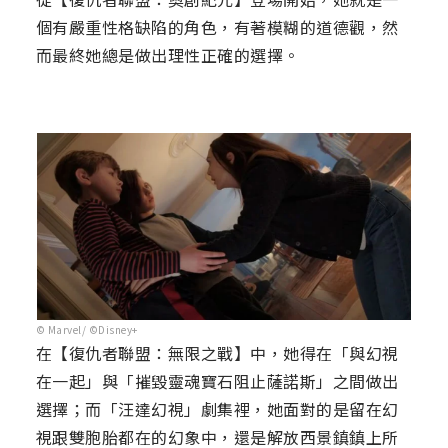
個有嚴重性格缺陷的角色，有著模糊的道德觀，然
而最終她總是做出理性正確的選擇。
© Marvel/ ©Disney+
在【復仇者聯盟：無限之戰】中，她得在「與幻視
在一起」與「摧毀靈魂寶石阻止薩諾斯」之間做出
選擇；而「汪達幻視」劇集裡，她面對的是留在幻
視跟雙胞胎都在的幻象中，還是解放西景鎮鎮上所