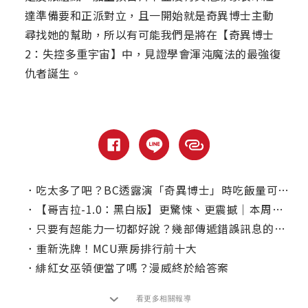
達準備要和正派對立，且一開始就是奇異博士主動
尋找她的幫助，所以有可能我們是將在【奇異博士
2：失控多重宇宙】中，見證學會渾沌魔法的最強復
仇者誕生。
．
吃太多了吧？BC透露演「奇異博士」時吃飯量可以養活一個家庭！
．
【哥吉拉-1.0：黑白版】更驚悚、更震撼｜本周上線、電視首播推薦
．
只要有超能力一切都好說？幾部傳遞錯誤訊息的漫改電影
．
重新洗牌！MCU票房排行前十大
．
緋紅女巫領便當了嗎？漫威終於給答案
看更多相關報導