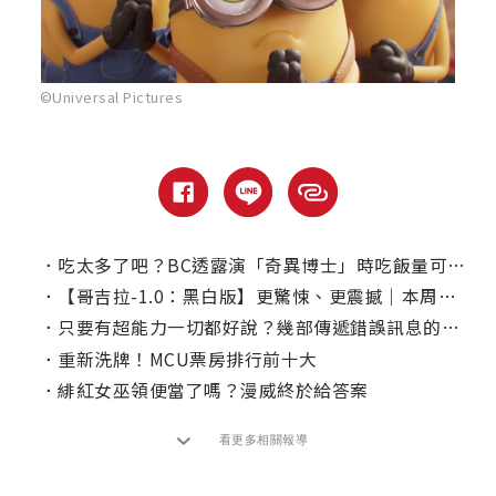
©Universal Pictures
．
吃太多了吧？BC透露演「奇異博士」時吃飯量可以養活一個家庭！
．
【哥吉拉-1.0：黑白版】更驚悚、更震撼｜本周上線、電視首播推薦
．
只要有超能力一切都好說？幾部傳遞錯誤訊息的漫改電影
．
重新洗牌！MCU票房排行前十大
．
緋紅女巫領便當了嗎？漫威終於給答案
看更多相關報導