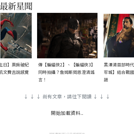
生日】票房破紀
傳【蝙蝠俠2】、【蝙蝠俠3】
黑澤清首部時代
凱文費吉說感覺
同時拍攝？詹姆斯岡恩澄清謠
牢城】結合戰國
言！
謎
↓ ↓ ↓ 尚有文章，請往下閱讀 ↓ ↓ ↓
開始加載資料..
視影實業(股)公司 版權所有