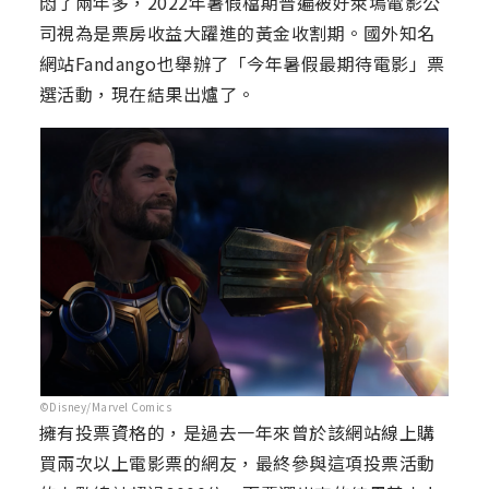
悶了兩年多，2022年暑假檔期普遍被好萊塢電影公
司視為是票房收益大躍進的黃金收割期。國外知名
網站Fandango也舉辦了「今年暑假最期待電影」票
選活動，現在結果出爐了。
©Disney/Marvel Comics
擁有投票資格的，是過去一年來曾於該網站線上購
買兩次以上電影票的網友，最終參與這項投票活動