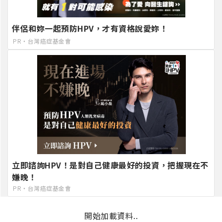
伴侶和妳一起預防HPV，才有資格說愛妳！
PR・台灣癌症基金會
立即諮詢HPV！是對自己健康最好的投資，把握現在不
嫌晚！
PR・台灣癌症基金會
開始加載資料..