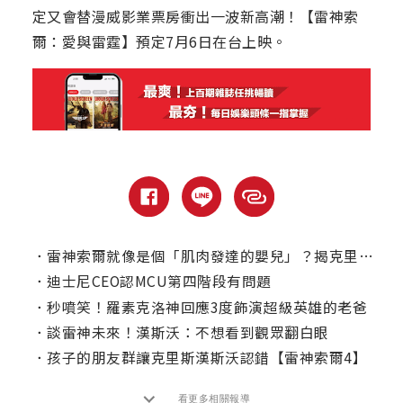
定又會替漫威影業票房衝出一波新高潮！【雷神索
爾：愛與雷霆】預定7月6日在台上映。
．
雷神索爾就像是個「肌肉發達的嬰兒」？揭克里斯漢斯沃幕後秘辛！
．
迪士尼CEO認MCU第四階段有問題
．
秒噴笑！羅素克洛神回應3度飾演超級英雄的老爸
．
談雷神未來！漢斯沃：不想看到觀眾翻白眼
．
孩子的朋友群讓克里斯漢斯沃認錯【雷神索爾4】
看更多相關報導