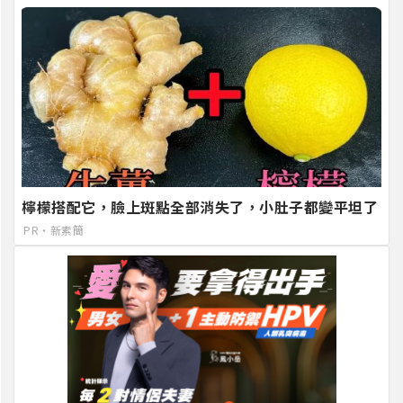
檸檬搭配它，臉上斑點全部消失了，小肚子都變平坦了
PR・新素簡