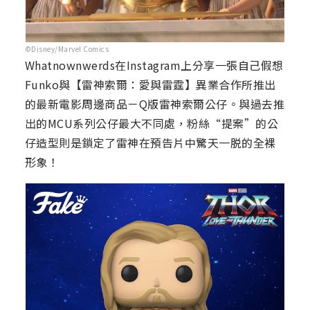
©Disney/Marvel Comics
Whatnownwerds在Instagram上分享一張自己假想
Funko與【雷神索爾：愛與雷霆】異業合作所推出
的最新電影周邊商品－Q版雷神索爾公仔。與過去推
出的MCU系列公仔最大不同處，粉絲“提案”的公
仔造型則是鎖定了雷神在預告片中驚天一脱的全裸
形象！