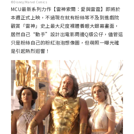
©Disney/Marvel Comics
MCU最新系列力作【雷神索爾：愛與雷霆】即將於
本週正式上映，不過現在就有粉絲等不及到進戲院
觀賞「雷神」史上最大尺度裸體養眼大銀幕畫面，
居然自己“動手”設計出電影周邊Q版公仔，儘管這
只是粉絲自己的粉紅泡泡想像圖，但萌照一曝光確
是引起熱烈迴響！