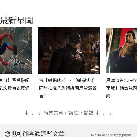
生日】票房破紀
傳【蝙蝠俠2】、【蝙蝠俠3】
黑澤清首部時代
凱文費吉說感覺
同時拍攝？詹姆斯岡恩澄清謠
牢城】結合戰國
言！
謎
↓ ↓ ↓ 尚有文章，請往下閱讀 ↓ ↓ ↓
您也可能喜歡這些文章
Recommended by