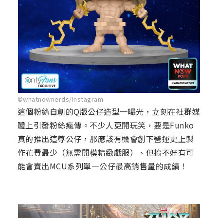
©whatnownerds/Instagram
這個粉絲自創的Q版公仔造型一曝光，立刻在社群媒
體上引發粉絲瘋傳。不少人更開玩笑，要是Funko
真的推出這尊公仔，那應該有機會創下營運史上製
作花費最少（無需開模精緻戲服）、但搞不好有可
能會賣出MCU系列單一公仔最高銷售量的成績！