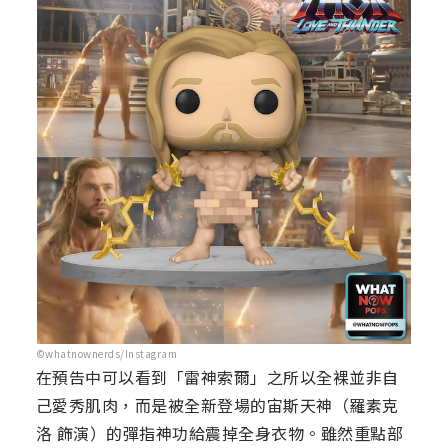
©whatnownerds/Instagram
在預告中可以看到「雷神索爾」之所以全裸並非自
己愛秀肌肉，而是被全新登場的宙斯天神（羅素克
洛 飾演）的彈指神功給震掉全身衣物。雖然重點部