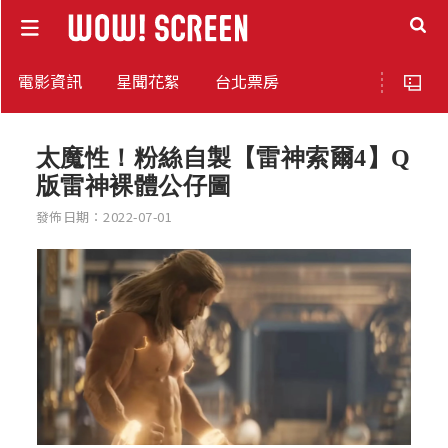
電影資訊
星聞花絮
台北票房
太魔性！粉絲自製【雷神索爾4】Q
版雷神裸體公仔圖
發佈日期：2022-07-01