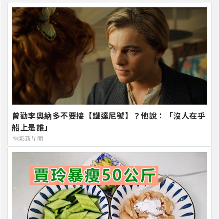
曾勸李奧納多不要接【鐵達尼號】？他說：「沒人在乎
船上是誰」
電影新星聞