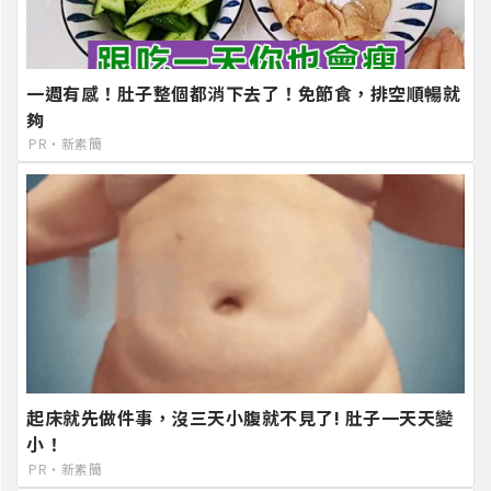
一週有感！肚子整個都消下去了！免節食，排空順暢就
夠
PR・新素簡
起床就先做件事，沒三天小腹就不見了! 肚子一天天變
小！
PR・新素簡