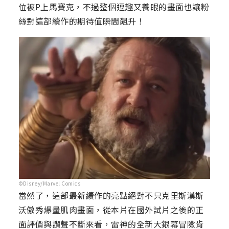
位被P上馬賽克，不過整個逗趣又養眼的畫面也讓粉
絲對這部續作的期待值瞬間飆升！
©Disney/Marvel Comics
當然了，這部最新續作的亮點絕對不只克里斯漢斯
沃傲秀爆量肌肉畫面，從本片在國外試片之後的正
面評價與讚聲不斷來看，雷神的全新大銀幕冒險肯