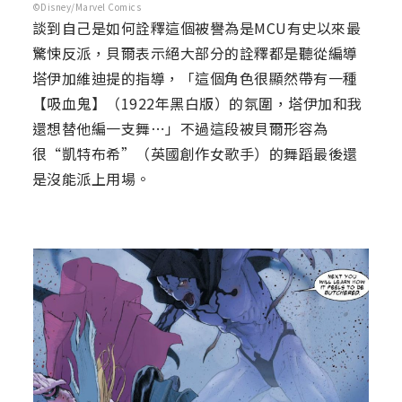
©Disney/Marvel Comics
談到自己是如何詮釋這個被譽為是MCU有史以來最
驚悚反派，貝爾表示絕大部分的詮釋都是聽從編導
塔伊加維迪提的指導，「這個角色很顯然帶有一種
【吸血鬼】（1922年黑白版）的氛圍，塔伊加和我
還想替他編一支舞⋯」不過這段被貝爾形容為
很“凱特布希”（英國創作女歌手）的舞蹈最後還
是沒能派上用場。