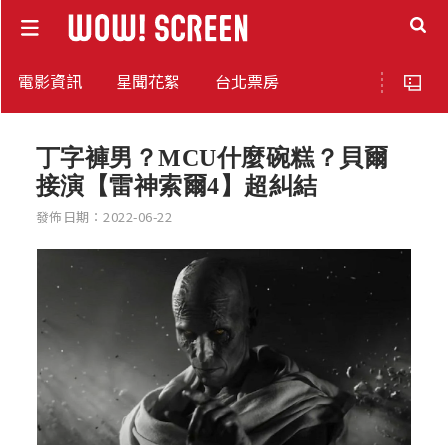
電影資訊
星聞花絮
台北票房
丁字褲男？MCU什麼碗糕？貝爾
接演【雷神索爾4】超糾結
發佈日期：2022-06-22