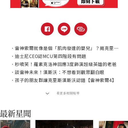
．
雷神索爾就像是個「肌肉發達的嬰兒」？揭克里斯漢斯沃幕後秘辛！
．
迪士尼CEO認MCU第四階段有問題
．
秒噴笑！羅素克洛神回應3度飾演超級英雄的老爸
．
談雷神未來！漢斯沃：不想看到觀眾翻白眼
．
孩子的朋友群讓克里斯漢斯沃認錯【雷神索爾4】
看更多相關報導