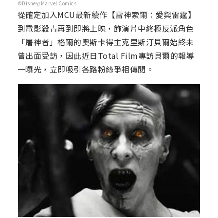
©Disney/Marvel Comics
從確定加入MCU最新續作【雷神索爾：愛與雷霆】
到電影殺青再到即將上映，飾演片中終極反派角色
「屠神者」格爾的奧斯卡得主克里斯汀貝爾始終未
曾出面受訪，因此近日Total Film專訪貝爾的報導
一曝光，立即吸引各路粉絲爭相傳閱。