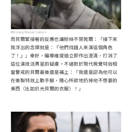
©Disney/Marvel Comics
而貝爾緊接著的反應也讓粉絲不禁莞爾：「接下來
我浮出的念頭就是：『他們找錯人來演這個角色
了！』」幸好，編導維提迪立即作出澄清，打消了
這位演技派男星的疑慮。不過對於現代視覺特效相
當警戒的貝爾最後還是補上：「我還是認為他可以
在後製特效上動手腳，隨心所欲地扔掉他不想要的
東西（比如扒光貝爾的衣服）！」