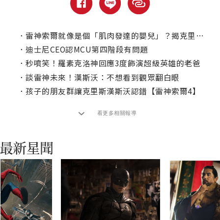
．
雷神索爾就像是個「肌肉發達的嬰兒」？揭克里斯漢斯沃幕後秘辛！
．
迪士尼CEO認MCU第四階段有問題
．
秒噴笑！羅素克洛神回應3度飾演超級英雄的老爸
．
談雷神未來！漢斯沃：不想看到觀眾翻白眼
．
孩子的朋友群讓克里斯漢斯沃認錯【雷神索爾4】
看更多相關報導