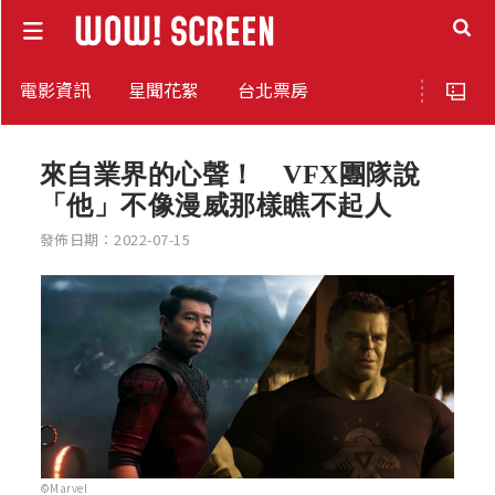
電影資訊
星聞花絮
台北票房
來自業界的心聲！ VFX團隊說
「他」不像漫威那樣瞧不起人
發佈日期：2022-07-15
©Marvel