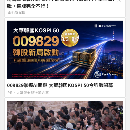
輯，這版完全不行！
電影新星聞
009829掌握AI關鍵 大華韓國KOSPI 50今強勢開募
PR・大華銀全能行銷方案