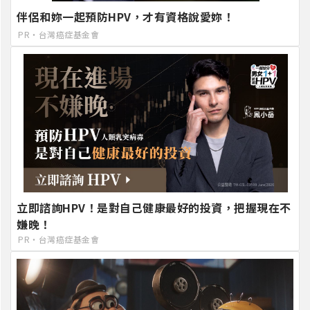
伴侶和妳一起預防HPV，才有資格說愛妳！
PR・台灣癌症基金會
立即諮詢HPV！是對自己健康最好的投資，把握現在不
嫌晚！
PR・台灣癌症基金會