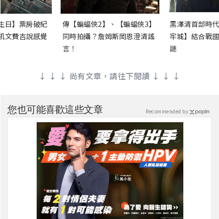
生日】票房破紀
傳【蝙蝠俠2】、【蝙蝠俠3】
黑澤清首部時代
凱文費吉說感覺
同時拍攝？詹姆斯岡恩澄清謠
牢城】結合戰國
言！
謎
↓ ↓ ↓ 尚有文章，請往下閱讀 ↓ ↓ ↓
您也可能喜歡這些文章
Recommended by