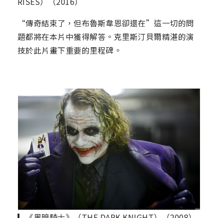
RISES）（2016）
“傳奇結束了，但布魯斯韋恩卻還在”這一切的問
題都將在本片中獲得解答。克里斯汀貝爾精湛的演
技於此片畫下重要的里程碑。
▎《黑暗騎士》（THE DARK KNIGHT）（2008）