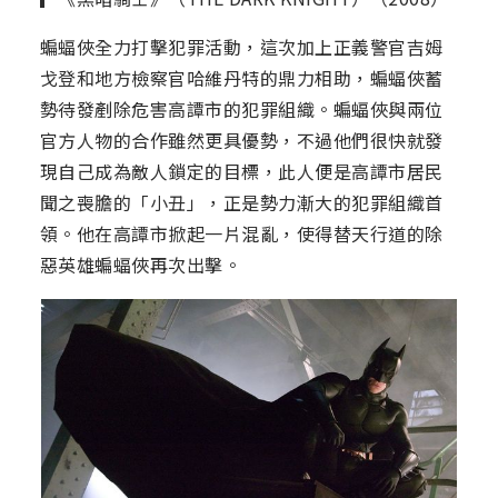
蝙蝠俠全力打擊犯罪活動，這次加上正義警官吉姆
戈登和地方檢察官哈維丹特的鼎力相助，蝙蝠俠蓄
勢待發剷除危害高譚市的犯罪組織。蝙蝠俠與兩位
官方人物的合作雖然更具優勢，不過他們很快就發
現自己成為敵人鎖定的目標，此人便是高譚市居民
聞之喪膽的「小丑」，正是勢力漸大的犯罪組織首
領。他在高譚市掀起一片混亂，使得替天行道的除
惡英雄蝙蝠俠再次出擊。