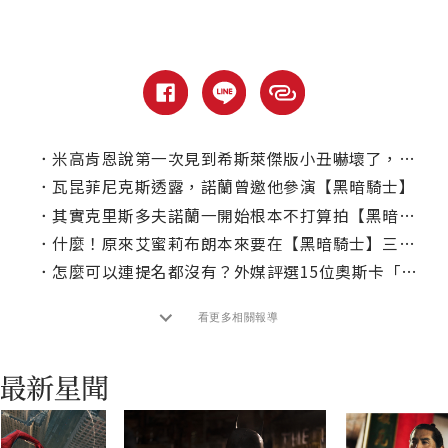
．
米高肯恩說第一次見到希斯萊傑版小丑嚇壞了，稱他是一名偉大的演員
．
瓦昆菲尼克斯透露，諾蘭曾邀他參演【黑暗騎士】
．
其實克里斯多夫諾蘭一開始根本不打算拍【黑暗騎士】？
．
什麼！原來艾蜜莉布朗本來要在【黑暗騎士】三部曲演她？
．
怎麼可以連提名都沒有？外媒評選15位奧斯卡「最佳導演」遺珠
看更多相關報導