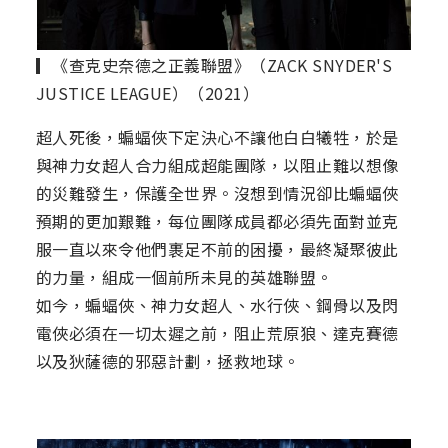
▎《查克史奈德之正義聯盟》（ZACK SNYDER'S
JUSTICE LEAGUE）（2021）
超人死後，蝙蝠俠下定決心不讓他白白犧牲，於是
與神力女超人合力組成超能團隊，以阻止難以想像
的災難發生，保護全世界。沒想到情況卻比蝙蝠俠
預期的更加艱難，每位團隊成員都必須先面對並克
服一直以來令他們裹足不前的困擾，最終凝聚彼此
的力量，組成一個前所未見的英雄聯盟。
如今，蝙蝠俠、神力女超人、水行俠、鋼骨以及閃
電俠必須在一切太遲之前，阻止荒原狼、達克賽德
以及狄薩德的邪惡計劃，拯救地球。