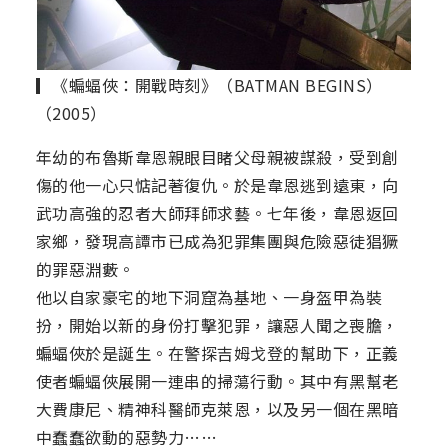
▎《蝙蝠俠：開戰時刻》（BATMAN BEGINS）
（2005）
年幼的布魯斯韋恩親眼目睹父母親被謀殺，受到創
傷的他一心只惦記著復仇。於是韋恩逃到遠東，向
武功高強的忍者大師拜師求藝。七年後，韋恩返回
家鄉，發現高譚市已成為犯罪集團與危險惡徒猖獗
的罪惡淵藪。
他以自家豪宅的地下洞窟為基地、一身盔甲為裝
扮，開始以新的身份打擊犯罪，讓惡人聞之喪膽，
蝙蝠俠於是誕生。在警探吉姆戈登的幫助下，正義
使者蝙蝠俠展開一連串的掃蕩行動。其中有黑幫老
大費康尼、精神科醫師克萊恩，以及另一個在黑暗
中蠢蠢欲動的惡勢力……