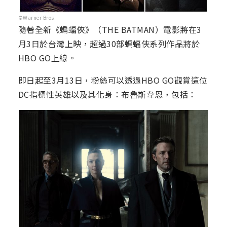
©Warner Bros.
隨著全新《蝙蝠俠》（THE BATMAN）電影將在3
月3日於台灣上映，超過30部蝙蝠俠系列作品將於
HBO GO上線。
即日起至3月13日，粉絲可以透過HBO GO觀賞這位
DC指標性英雄以及其化身：布魯斯韋恩，包括：