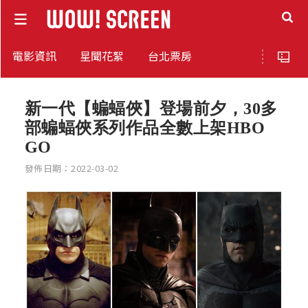
電影資訊
星聞花絮
台北票房
新一代【蝙蝠俠】登場前夕，30多
部蝙蝠俠系列作品全數上架HBO
GO
發佈日期：2022-03-02