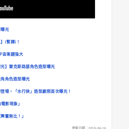
型曝光
】(暫譯)！
宇宙漸趨強大
曙光】雷克斯路瑟角色造型曝光
要角角色造型曝光
初登場，「水行俠」造型劇照首次曝光！
塢電影現象」
家興奮無比！」
更新日期：2015-04-16