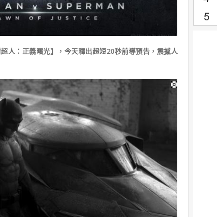
超人：正義曙光】，今天釋出超短20秒前導預告，震撼人