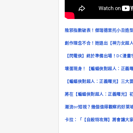
陰邪指數破表！傑瑞德里托小丑造
創作理念不合！她退出【神力女超人
【閃電俠】終於準備出場！DC漫畫
壞蛋現身！【蝙蝠俠對超人：正義
【蝙蝠俠對超人：正義曙光】三大
將在【蝙蝠俠對超人：正義曙光】
潮流or短視？幾個值得觀察的好萊
卡拉：「【自殺特攻隊】將會讓大