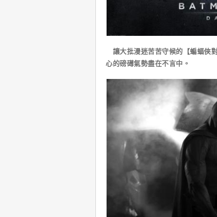
讓大批漫迷苦苦守候的【蝙蝠俠對
心的磅礡氣勢盡在不言中。