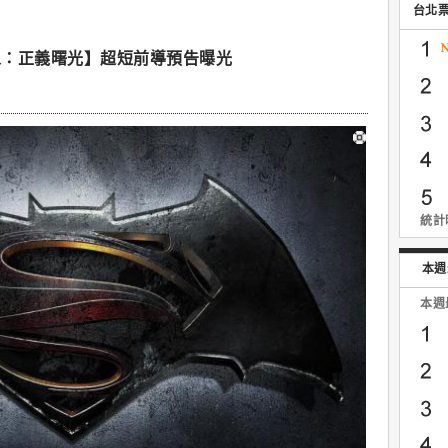
台北
人：正義曙光】超短前導預告曝光
統計時
本週
本週