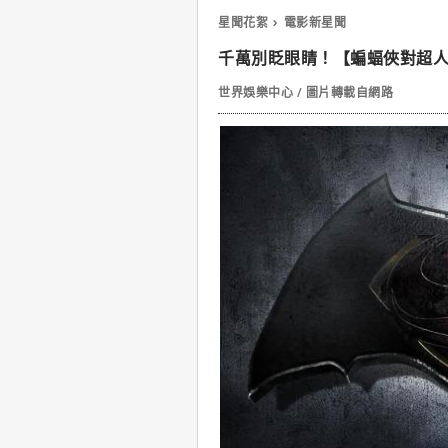
星聞花絮
電影新星聞
千萬別眨眼睛！【蝙蝠俠對超
世界娛樂中心 / 圖片轉載自網路