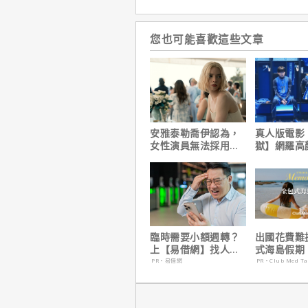
您也可能喜歡這些文章
安雅泰勒喬伊認為，
真人版電影
女性演員無法採用方
獄】網羅高
法演技的原因是？
陣容
臨時需要小額週轉？
出國花費難
上【易借網】找人
式海島假期
幫！資金快速到位
定食宿玩樂
PR・易借網
PR・Club Med T
省心！