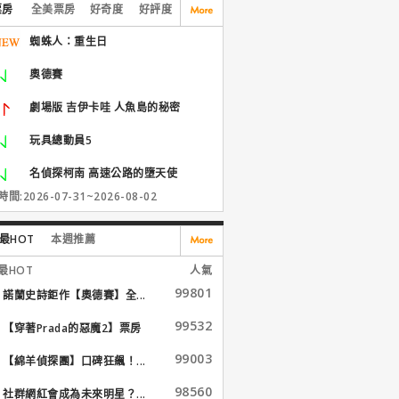
票房
全美票房
好奇度
好評度
蜘蛛人：重生日
奧德賽
劇場版 吉伊卡哇 人魚島的秘密
玩具總動員5
名偵探柯南 高速公路的墮天使
間:2026-07-31~2026-08-02
最HOT
本週推薦
最HOT
人氣
99801
諾蘭史詩鉅作【奧德賽】全...
99532
【穿著Prada的惡魔2】票房
大...
99003
【綿羊偵探團】口碑狂飆！...
98560
社群網紅會成為未來明星？...