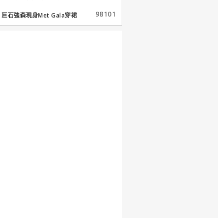
98101
巨石強森現身Met Gala穿裙
子...