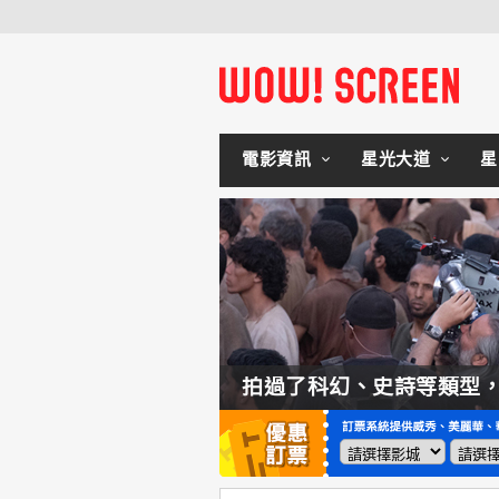
電影資訊
星光大道
星
如何交棒蜘蛛人？湯姆霍蘭：「我們有一個完整的計畫。」
拍過了科幻、史詩等類型