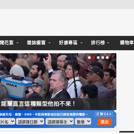
Close
聞花絮
雜誌櫥窗
好康專區
排行榜
購物車
，諾蘭直言這種類型他拍不來！