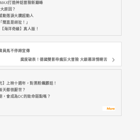
MAX打造神話冒險新巔峰
五大原因？
感動落淚大讚超動人
「簡直是胡扯！」
新片【海洋奇緣】真人版！
演員馬不停蹄宣傳
腐度破表！德國雙影帝瘋狂大冒險 大銀幕深情喇舌
光】上映十週年，對黑粉飆髒話！
每天都很厭世？
期，會成為DC的致命弱點嗎？