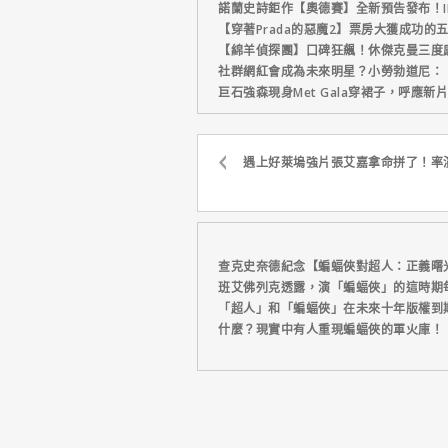
諾蘭史詩鉅作【奧德賽】全新預告發布！I
【穿著Prada的惡魔2】票房大獲成功的
【綿羊偵探團】口碑狂飆！休傑克曼三度
社群網紅會成為未來明星？小勞勃道尼：
巨石強森現身Met Gala穿裙子，呼應
遇上好萊塢強片張艾嘉拿命拼了！率
查克史奈德紀念【蝙蝠俠對超人：正義曙
班艾佛列克透露，演「蝙蝠俠」的這時期
「超人」和「蝙蝠俠」在未來十年版權到
什麼？現實中有人重現蝙蝠俠的軍火庫！