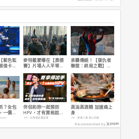
【藍色監
麥特戴蒙曝在【奧德
承襲傳統！【復仇者
顏值卡司
賽】片場人人平等，
聯盟：終局之戰】導
沒有特殊待遇！
演祝賀【蜘蛛人：重
生日】破紀錄！
抓？全包
伴侶和妳一起預防
高油高酒精 加速癌上
，一價搞
HPV，才有資格說愛
身
，省錢更
妳！
aiwan
PR・台灣癌症基金會
PR・安達人壽 安心抗癌
Recommended by