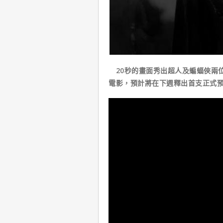
20秒的畫面秀出超人及蝙蝠俠兩位
電影，預計將在下週釋出首支正式預