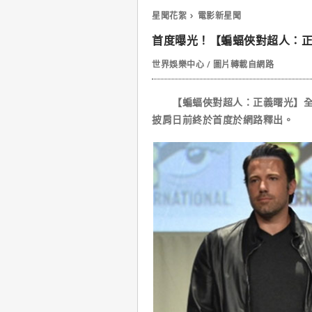
星聞花絮
電影新星聞
首度曝光！【蝙蝠俠對超人：正
世界娛樂中心 / 圖片轉載自網路
【蝙蝠俠對超人：正義曙光】全新
披肩日前終於首度於網路釋出。