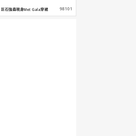
98101
巨石強森現身Met Gala穿裙
子...