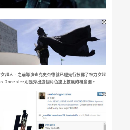
超人。之前導演查克史奈德就已經先行披露了神力女超
o Gonzalez則是秀出這個角色披上披風的概念圖。