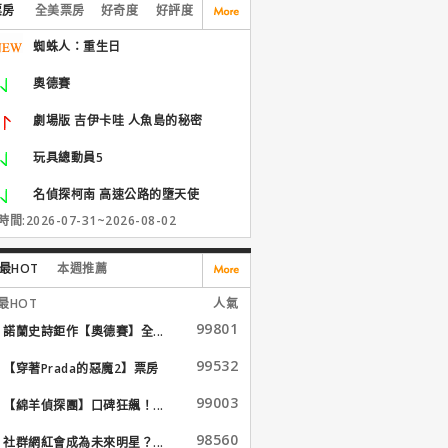
票房
全美票房
好奇度
好評度
蜘蛛人：重生日
奧德賽
劇場版 吉伊卡哇 人魚島的秘密
玩具總動員5
名偵探柯南 高速公路的墮天使
間:2026-07-31~2026-08-02
最HOT
本週推薦
最HOT
人氣
99801
諾蘭史詩鉅作【奧德賽】全...
99532
【穿著Prada的惡魔2】票房
大...
99003
【綿羊偵探團】口碑狂飆！...
98560
社群網紅會成為未來明星？...