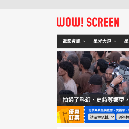
電影資訊
星光大道
星
如何交棒蜘蛛人？湯姆霍蘭：「我們有一個完整的計畫。」
拍過了科幻、史詩等類型