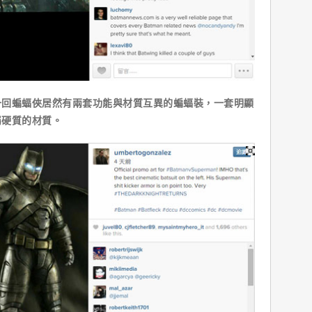
蝙蝠俠居然有兩套功能與材質互異的蝙蝠裝，一套明顯
屬硬質的材質。