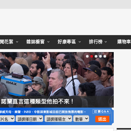
Close
聞花絮
雜誌櫥窗
好康專區
排行榜
購物車
，諾蘭直言這種類型他拍不來！