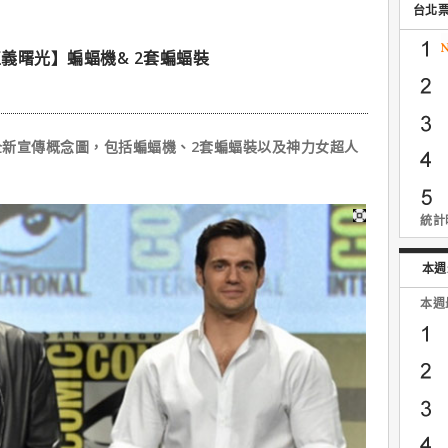
台北
義曙光】蝙蝠機& 2套蝙蝠裝
宣傳概念圖，包括蝙蝠機、2套蝙蝠裝以及神力女超人
統計時
本週
本週