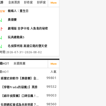
票房
全美票房
好奇度
好評度
蜘蛛人：重生日
奧德賽
劇場版 吉伊卡哇 人魚島的秘密
玩具總動員5
名偵探柯南 高速公路的墮天使
間:2026-07-31~2026-08-02
最HOT
本週推薦
最HOT
人氣
99801
諾蘭史詩鉅作【奧德賽】全...
99532
【穿著Prada的惡魔2】票房
大...
99003
【綿羊偵探團】口碑狂飆！...
98560
社群網紅會成為未來明星？...