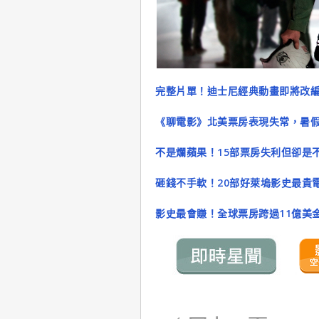
完整片單！迪士尼經典動畫即將改
《聊電影》北美票房表現失常，暑
不是爛蘋果！15部票房失利但卻是
砸錢不手軟！20部好萊塢影史最貴
影史最會賺！全球票房跨過11億美