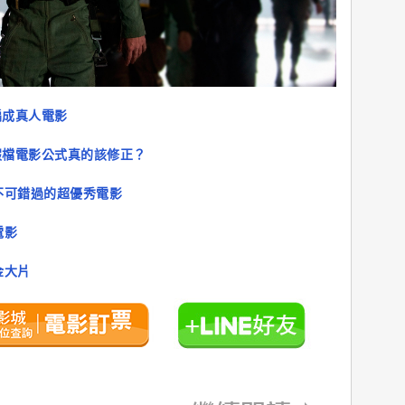
編成真人電影
假檔電影公式真的該修正？
不可錯過的超優秀電影
電影
金大片