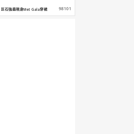
98101
巨石強森現身Met Gala穿裙
子...