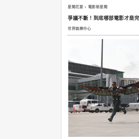
星聞花絮
電影新星聞
爭議不斷！到底哪部電影才是
世界娛樂中心