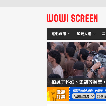
電影資訊
星光大道
星
如何交棒蜘蛛人？湯姆霍蘭：「我們有一個完整的計畫。」
拍過了科幻、史詩等類型