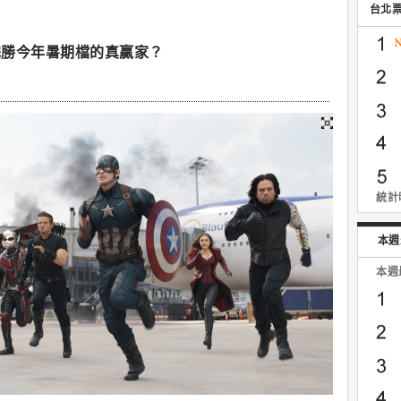
台北
完勝今年暑期檔的真贏家？
統計時
本週
本週