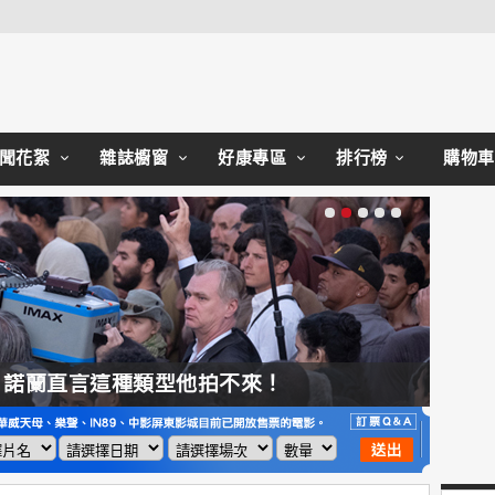
Close
聞花絮
雜誌櫥窗
好康專區
排行榜
購物車
，諾蘭直言這種類型他拍不來！