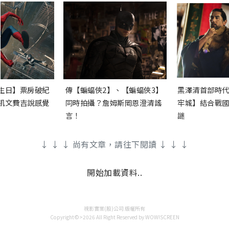
生日】票房破紀
傳【蝙蝠俠2】、【蝙蝠俠3】
黑澤清首部時代
凱文費吉說感覺
同時拍攝？詹姆斯岡恩澄清謠
牢城】結合戰國
言！
謎
↓ ↓ ↓ 尚有文章，請往下閱讀 ↓ ↓ ↓
開始加載資料..
視影實業(股)公司 版權所有
Copyright©>2026 All Right Reserved by WOW!SCREEN