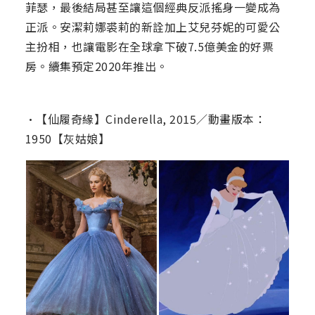
菲瑟，最後結局甚至讓這個經典反派搖身一變成為
正派。安潔莉娜裘莉的新詮加上艾兒芬妮的可愛公
主扮相，也讓電影在全球拿下破7.5億美金的好票
房。續集預定2020年推出。
•【仙履奇緣】Cinderella, 2015／動畫版本：
1950【灰姑娘】