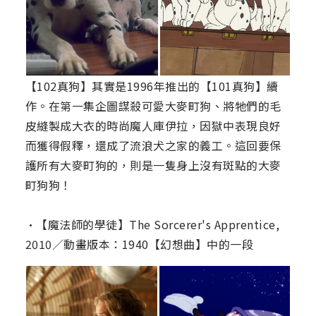
【102真狗】其實是1996年推出的【101真狗】續
作。在第一集企圖謀殺可愛大麥町狗、將牠們的毛
皮縫製成大衣的時尚魔人庫伊拉，因獄中表現良好
而獲得假釋，還成了流浪犬之家的義工。這回要保
護所有大麥町狗的，則是一隻身上沒有斑點的大麥
町狗狗！
•【魔法師的學徒】The Sorcerer's Apprentice,
2010／動畫版本：1940【幻想曲】中的一段