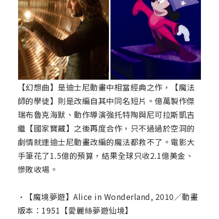
【幻想曲】是迪士尼動畫中相當經典之作，【魔法
師的學徒】則是改編自其中同名短片。億萬製作傑
瑞布魯克海默、動作導演強托特陶與尼可拉斯凱吉
繼【國家寶藏】之後再度合作，只不過過於空洞的
劇情就連迪士尼動畫改編的魔法都救不了。電影大
手筆花了1.5億的預算，結果全球只收2.1億美金、
慘敗收場。
•【魔境夢遊】Alice in Wonderland, 2010／動畫
版本：1951【愛麗絲夢遊仙境】