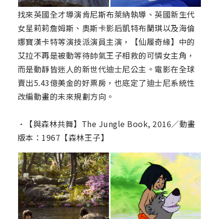
找來英國全才導演肯尼斯布萊納執導、英國新生代
女星莉莉詹姆斯、奧斯卡影后凱特布蘭琪以及海倫
娜寶漢卡特等演技派演員主演，【仙履奇緣】中的
艾拉不再是被動等待帥氣王子相救的可憐女主角，
而是動靜皆迷人的新世代迪士尼公主。電影在全球
賣出5.43億美金的好票房，也底定了迪士尼系統性
改編動畫的未來規劃方向。
•【與森林共舞】The Jungle Book, 2016／動畫
版本：1967【森林王子】