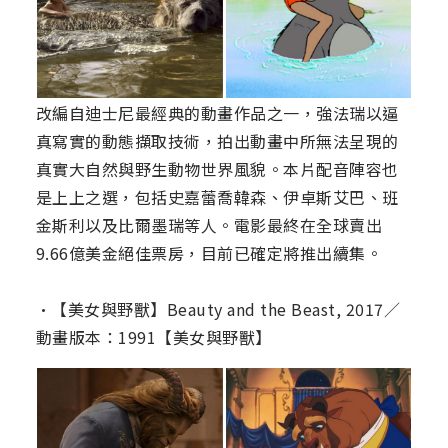
改編自迪士尼最經典的動畫作品之一，強法瑞以逼
真寫實的動態擷取技術，拍出動畫中所無法呈現的
真實大自然與野生動物世界風貌。本片配音陣容也
是上上之選，包括史嘉蕾喬韓森、伊卓斯艾巴、班
金斯利以及比爾墨瑞等人。電影最終在全球賣出
9.66億美金絕佳票房，目前已確定將推出續集。
•【美女與野獸】Beauty and the Beast, 2017／
動畫版本：1991【美女與野獸】