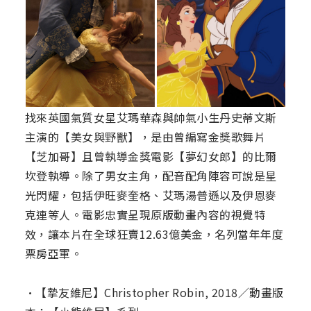
找來英國氣質女星艾瑪華森與帥氣小生丹史蒂文斯
主演的【美女與野獸】，是由曾編寫金獎歌舞片
【芝加哥】且曾執導金獎電影【夢幻女郎】的比爾
坎登執導。除了男女主角，配音配角陣容可說是星
光閃耀，包括伊旺麥奎格、艾瑪湯普遜以及伊恩麥
克連等人。電影忠實呈現原版動畫內容的視覺特
效，讓本片在全球狂賣12.63億美金，名列當年年度
票房亞軍。
•【摯友維尼】Christopher Robin, 2018／動畫版