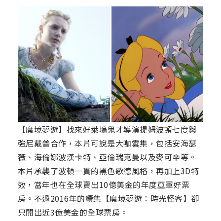
【魔境夢遊】找來好萊塢鬼才導演提姆波頓七度與
強尼戴普合作，本片可說是大咖雲集，包括安海瑟
薇、海倫娜波漢卡特、亞倫瑞克曼以及麥可辛等。
本片承襲了波頓一貫的黑色歌德風格，再加上3D特
效，當年也在全球賣出10億美金的年度亞軍好票
房。不過2016年的續集【魔境夢遊：時光怪客】卻
只開出近3億美金的全球票房。