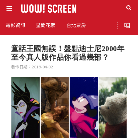
電影資訊
星聞花絮
台北票房
童話王國無誤！盤點迪士尼2000年
至今真人版作品你看過幾部？
發佈日期：2019-04-02