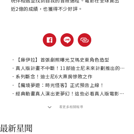
玩伴相遇並找到自我的冒險過程。電影在全球賣出
近2億的成績，也獲得不少好評。
．
【庫伊拉】首張劇照曝光艾瑪史東角色造型
．
真人版計畫不中斷！11部迪士尼未來計劃推出的可能改編作品
．
系列斷念！迪士尼6大票房慘敗之作
．
【魔境夢遊：時光怪客】正式預告上線！
．
經典動畫真人演出更夢幻！這些必看真人版電影愛奇藝台灣站都能滿足你
看更多相關報導