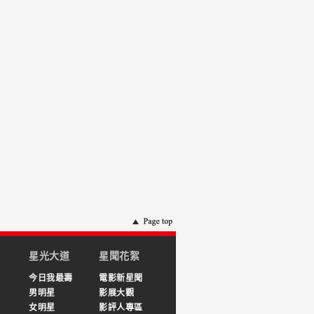
星光大道
星聞花絮
今日我最壽
電影新星聞
男明星
影展大觀
女明星
影評人專區