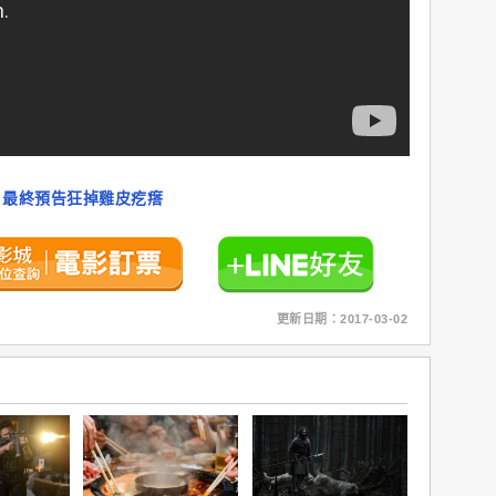
】最終預告狂掉雞皮疙瘩
更新日期：2017-03-02