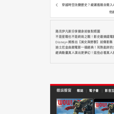
穿越時空改變歷史？綾瀨遙親自衝入
他
路克伊凡斯分享健身前後對照圖
不是星戰也不是終局之戰！影史最燒錢電
Disney+將推出【美女與野獸】前傳影集
迪士尼金曲跟電影一樣經典！耳熟能詳的
經典動畫真人演出更夢幻！這些必看真人
雜誌櫥窗
雜誌
|
電子書
|
影音