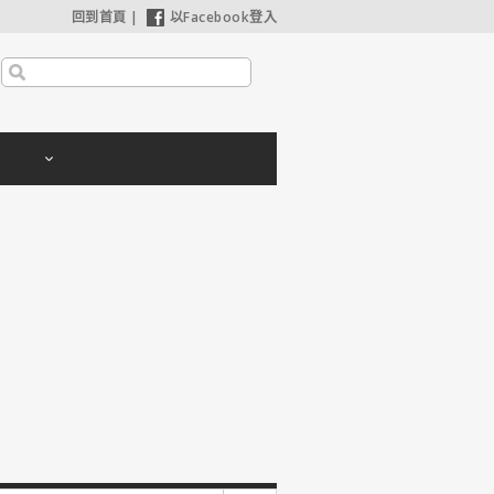
回到首頁
|
以Facebook登入
利波特：神秘的魔法石】25週年限定1週重返大銀幕