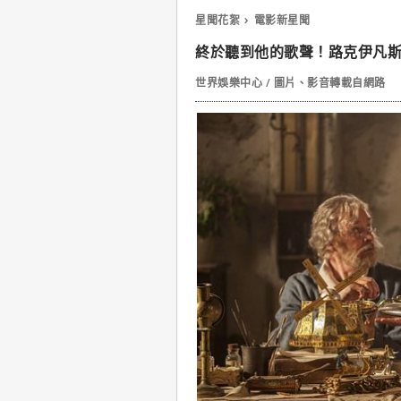
星聞花絮
電影新星聞
終於聽到他的歌聲！路克伊凡
世界娛樂中心 / 圖片、影音轉載自網路