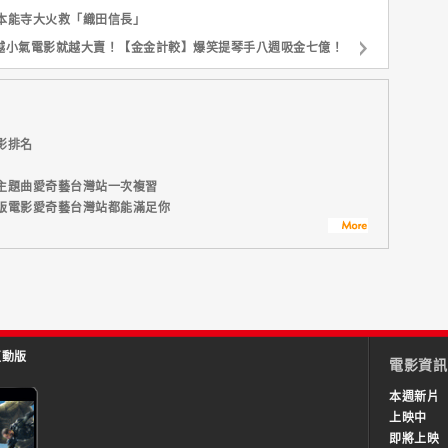
本能寺大火救「織田信長」
越小氣電影就越大賣！【金金計較】爆笑提琴手八週吸金七億！
影排名
主題曲愛奇藝台灣站一次複習
版電影愛奇藝台灣站都能滿足你
互動版
電影資訊
本週新片
上映中
即將上映