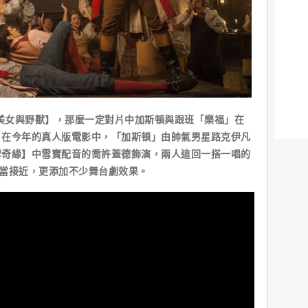
美女與野獸】，那麼一定對片中加斯頓與跟班「樂福」在
。在今年的真人版電影中，「加斯頓」由帥氣男星路克伊凡
雪奇緣】中雪寶配音的喬許蓋德飾演，兩人這回一搭一唱的
相當接近，更添加不少舞台劇效果。