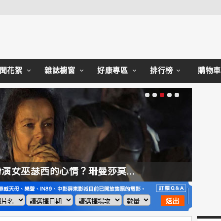
Close
聞花絮
雜誌櫥窗
好康專區
排行榜
購物車
【奧德賽】配角也精采，扮演女巫瑟西的心情？珊曼莎莫頓：「感覺就像重生」
【哈