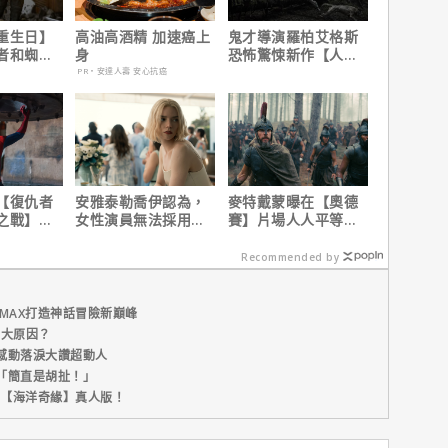
重生日】
高油高酒精 加速癌上
鬼才導演羅柏艾格斯
者和蜘蛛
身
恐怖驚悚新作【人狼
面嗎？湯
沃武夫】首支預告曝
PR・安達人壽 安心抗癌
說！
光
【復仇者
安雅泰勒喬伊認為，
麥特戴蒙曝在【奧德
之戰】導
女性演員無法採用方
賽】片場人人平等，
蛛人：重
法演技的原因是？
沒有特殊待遇！
錄！
Recommended by
MAX打造神話冒險新巔峰
五大原因？
感動落淚大讚超動人
「簡直是胡扯！」
新片【海洋奇緣】真人版！