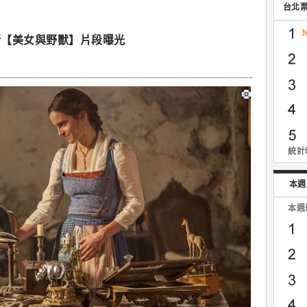
台北
斯【美女與野獸】片段曝光
統計時
本週
本週