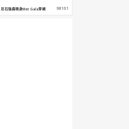
98101
巨石強森現身Met Gala穿裙
子...