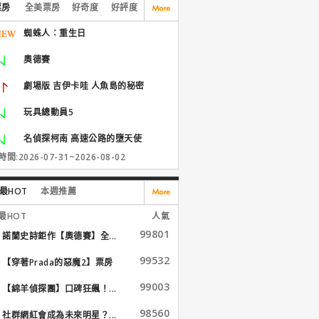
票房
全美票房
好奇度
好評度
蜘蛛人：重生日
奧德賽
劇場版 吉伊卡哇 人魚島的秘密
玩具總動員5
名偵探柯南 高速公路的墮天使
間:2026-07-31~2026-08-02
最HOT
本週推薦
最HOT
人氣
99801
諾蘭史詩鉅作【奧德賽】全...
99532
【穿著Prada的惡魔2】票房
大...
99003
【綿羊偵探團】口碑狂飆！...
98560
社群網紅會成為未來明星？...