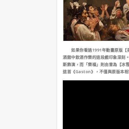
如果你看過1991年動畫原版【
酒館中飲酒作樂的這段戲印象深刻
斯飾演，而「樂福」則由曾為【冰
這首《Gaston》，不僅與原版本