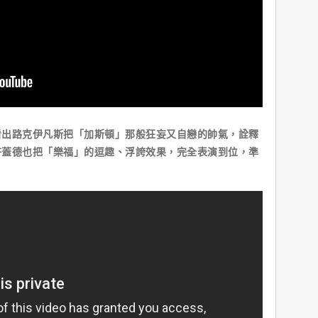
路克伊凡斯把「加斯頓」那般狂妄又自戀的帥氣，詮釋
許蓋德也把「樂福」的逗趣、浮誇效果，完全表演到位，準