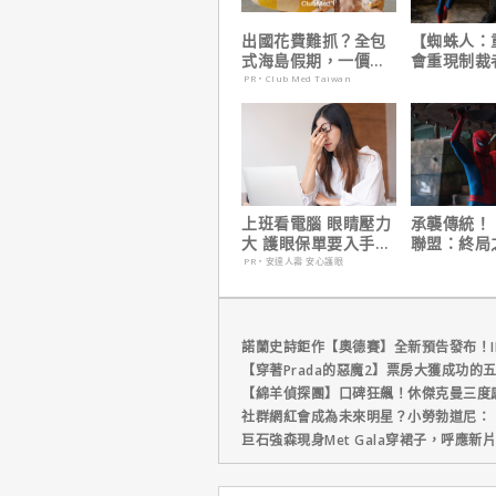
出國花費難抓？全包
【蜘蛛人：
式海島假期，一價搞
會重現制裁
定食宿玩樂，省錢更
人的經典場
PR・Club Med Taiwan
省心！
姆霍蘭這樣
上班看電腦 眼睛壓力
承襲傳統！
大 護眼保單要入手
聯盟：終局
【安心護眼定期眼睛
演祝賀【蜘
PR・安達人壽 安心護眼
險】
生日】破紀
諾蘭史詩鉅作【奧德賽】全新預告發布！I
【穿著Prada的惡魔2】票房大獲成功的
【綿羊偵探團】口碑狂飆！休傑克曼三度
社群網紅會成為未來明星？小勞勃道尼：
巨石強森現身Met Gala穿裙子，呼應