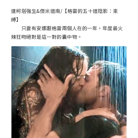
達柯塔強生&傑米道南/【格雷的五十道陰影：束
縛】
只要有安娜跟格雷兩個人在的一年，年度最火
辣狂吻絕對是這一對的囊中物。