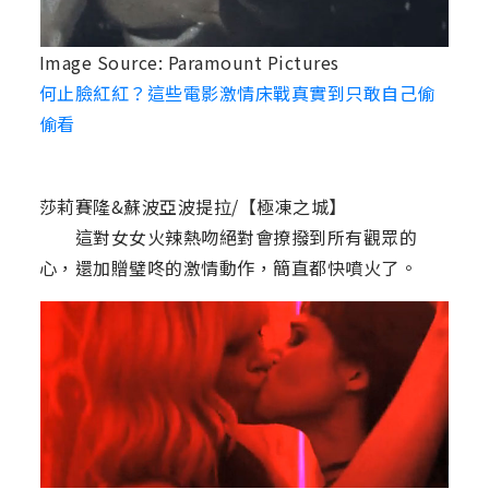
Image Source: Paramount Pictures
何止臉紅紅？這些電影激情床戰真實到只敢自己偷
偷看
莎莉賽隆&蘇波亞波提拉/【極凍之城】
這對女女火辣熱吻絕對會撩撥到所有觀眾的
心，還加贈璧咚的激情動作，簡直都快噴火了。