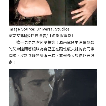
Image Source: Universal Studios
柴克艾弗隆&巨石強森/【海灘救護隊】
這一男男之吻純屬搞笑！原來電影中深情款款
的艾弗隆閉著眼以為自己正在跟性感火辣的女同事
接吻，沒料到睜開雙眼一看，赫然是大隻佬巨石強
森！