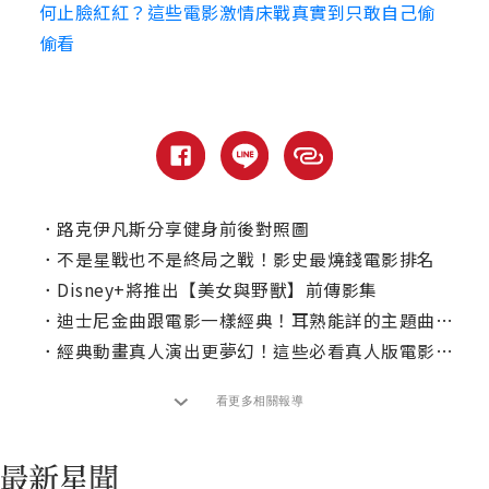
何止臉紅紅？這些電影激情床戰真實到只敢自己偷
偷看
．
路克伊凡斯分享健身前後對照圖
．
不是星戰也不是終局之戰！影史最燒錢電影排名
．
Disney+將推出【美女與野獸】前傳影集
．
迪士尼金曲跟電影一樣經典！耳熟能詳的主題曲愛奇藝台灣站一次複習
．
經典動畫真人演出更夢幻！這些必看真人版電影愛奇藝台灣站都能滿足你
看更多相關報導