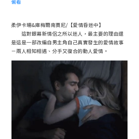
偷看
柔伊卡珊&庫梅爾南賈尼/【愛情昏迷中】
這對銀幕新情侶之所以迷人，最主要的理由還
是這是一部改編自男主角自己真實發生的愛情故事
－兩人相知相遇、分手又復合的動人愛情。