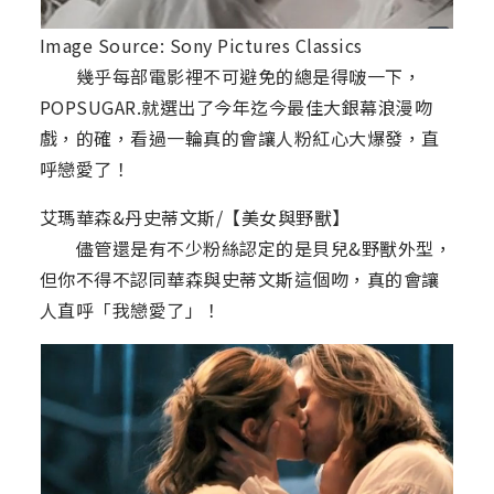
Image Source: Sony Pictures Classics
幾乎每部電影裡不可避免的總是得啵一下，
POPSUGAR.就選出了今年迄今最佳大銀幕浪漫吻
戲，的確，看過一輪真的會讓人粉紅心大爆發，直
呼戀愛了！
艾瑪華森&丹史蒂文斯/【美女與野獸】
儘管還是有不少粉絲認定的是貝兒&野獸外型，
但你不得不認同華森與史蒂文斯這個吻，真的會讓
人直呼「我戀愛了」！