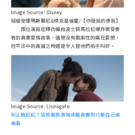
Image Source: Disney
塔緹安娜瑪斯蘭尼&傑克葛倫霍/【你是我的勇氣】
兩位演員詮釋改編自波士頓馬拉松爆炸案受害
者的真實愛情故事，儘管沒有戲劇性的瘋狂愛戀，
但平淡中的真誠之吻還是令人替他們拍手叫好。
Image Source: Lionsgate
何止臉紅紅？這些電影激情床戰真實到只敢自己偷
偷看