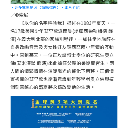
‧更多電影劇照【請點這裡】
‧本片介紹
／©索尼
【以你的名字呼喚我】描述在1983年夏天，一
名17歲美國少年艾里歐派爾曼(堤摩西柴勒梅德 飾
演)在義大利北部的家族別墅裡，一如往常地陶醉在
自身改編音樂及與女性好友瑪西亞兩小無猜的互動
中。直到某天，一位正攻讀博士學位的研究生奧立
佛(艾米漢默 飾演)來此擔任父親的暑期實習生，兩
人間的情慾情愫在溫暖陽光的催化下萌芽，正值情
竇初開的艾里歐也逐漸意識到年輕學者奧立佛與這
個刻苦銘心的盛夏將永遠改變他的生活。