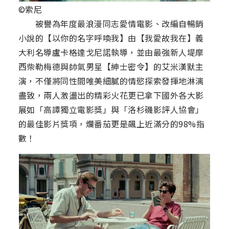
©索尼
被譽為年度最浪漫同志愛情電影、改編自暢銷
小說的【以你的名字呼喚我】由【我愛故我在】義
大利名導盧卡格達戈尼諾執導，並由最強新人堤摩
西柴勒梅德與帥氣男星【紳士密令】的艾米漢默主
演，不僅將同性間唯美細膩的情慾探索發揮地淋漓
盡致，兩人激盪出的精彩火花更已拿下國外各大影
展如「高譚獨立電影獎」與「洛杉磯影評人協會」
的最佳影片獎項，爛番茄更是飆上近滿分的98%指
數！