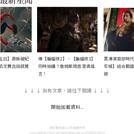
生日】票房破紀
傳【蝙蝠俠2】、【蝙蝠俠3】
黑澤清首部時代
凱文費吉說感覺
同時拍攝？詹姆斯岡恩澄清謠
牢城】結合戰國
言！
謎
↓ ↓ ↓ 尚有文章，請往下閱讀 ↓ ↓ ↓
開始加載資料..
視影實業(股)公司 版權所有
Copyright©>2026 All Right Reserved by WOW!SCREEN