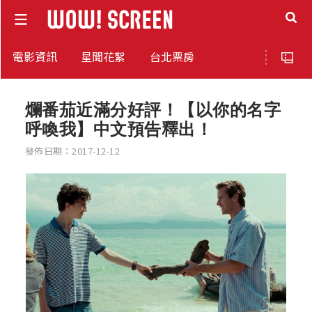
電影資訊
星聞花絮
台北票房
爛番茄近滿分好評！【以你的名字
呼喚我】中文預告釋出！
發佈日期：2017-12-12