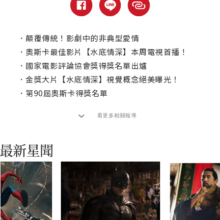
．
顛覆傳統！影劇中的非典型愛情
．
奧斯卡最佳影片【水底情深】本周電視首播！
．
國家電影評論協會獎得獎名單出爐
．
金獎大片【水底情深】視覺概念絕美曝光！
．
第90屆奧斯卡得獎名單
看更多相關報導