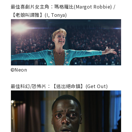
最佳喜劇片女主角：瑪格羅比(Margot Robbie) /
【老娘叫譚雅】(I, Tonya)
©Neon
最佳科幻/恐怖片：【逃出絕命鎮】(Get Out)