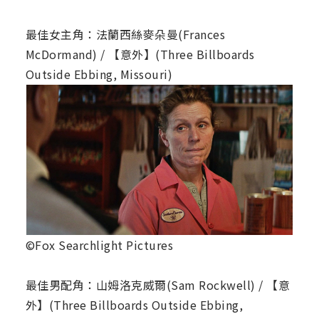
最佳女主角：法蘭西絲麥朵曼(Frances
McDormand) / 【意外】(Three Billboards
Outside Ebbing, Missouri)
©Fox Searchlight Pictures
最佳男配角：山姆洛克威爾(Sam Rockwell) / 【意
外】(Three Billboards Outside Ebbing,