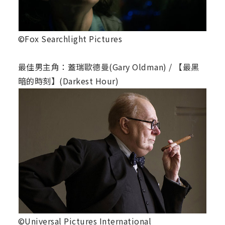
©Fox Searchlight Pictures
最佳男主角：蓋瑞歐德曼(Gary Oldman) / 【最黑
暗的時刻】(Darkest Hour)
©Universal Pictures International