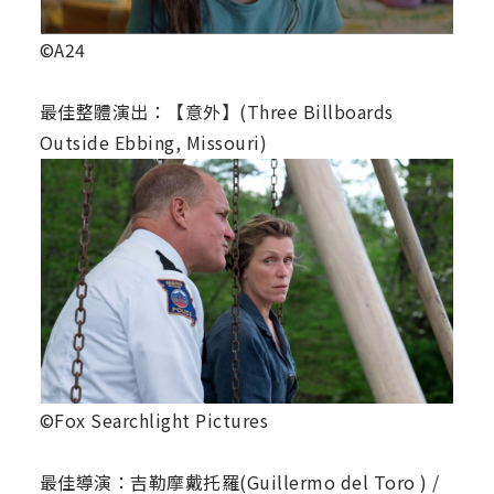
©A24
最佳整體演出：【意外】(Three Billboards
Outside Ebbing, Missouri)
©Fox Searchlight Pictures
最佳導演：吉勒摩戴托羅(Guillermo del Toro ) /