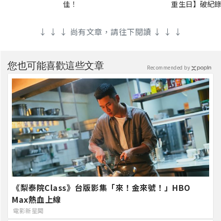
佳！
重生日】破紀錄
↓ ↓ ↓ 尚有文章，請往下閱讀 ↓ ↓ ↓
您也可能喜歡這些文章
Recommended by
《梨泰院Class》台版影集「來！金來號！」HBO
Max熱血上線
電影新星聞