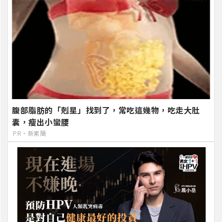
腹部脂肪的「剋星」找到了，常吃這幾物，吃走大肚
囊，瘦出小蠻腰
PR・新素簡