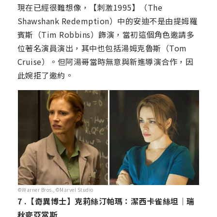
現在已經很難想像，【刺激1995】（The
Shawshank Redemption）中的安迪不是由提姆羅
賓斯（Tim Robbins）飾演，當初這個角色邀請多
位著名演員演出，其中也包括湯姆克魯斯（Tom
Cruise）。但阿湯哥當時無意與新進導演合作，因
此婉拒了邀約。
©Warner Bros.,©Marvel Studio
7 .【奇異博士】克莉絲汀帕瑪：潔西卡雀絲坦｜瑞
秋麥亞當斯