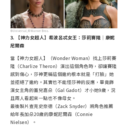
©Universal,©Warner Bros.
3. 【神力女超人】希波呂忒女王：莎莉賽隆｜康妮
尼爾森
當【神力女超人】（Wonder Woman）找上莎莉賽
隆（Charlize Theron）演出這個角色時，卻讓賽隆
感到傷心，莎神更稱這個邀約根本就是「打臉」她
並拒絕了邀約。其實也不能怪莎神的反應，畢竟飾
演女主角的蓋兒嘉朵（Gal Gadot）才小她9歲，況
且兩人看起來一點也不像母女。
最後製片查克史奈德（Zack Snyder）將角色推薦
給年長加朵20歲的康妮尼爾森（Connie
Nielsen）。