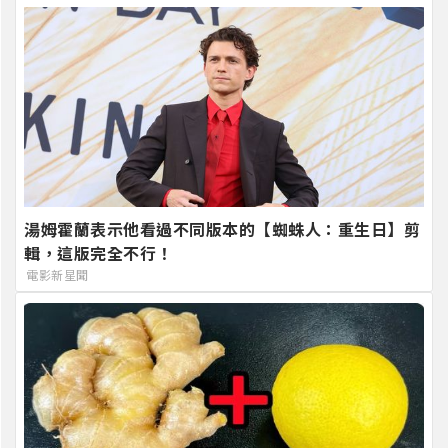
湯姆霍蘭表示他看過不同版本的【蜘蛛人：重生日】剪
輯，這版完全不行！
電影新星聞