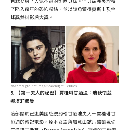
色就交給了人氣不高的凱西貝茲。但貝茲完美詮釋
了陷入瘋狂的恐怖粉絲，並以該角獲得奧斯卡及金
球獎雙料影后大獎。
©Searchlight Pictures,©Searchlight Pictures
5. 【第一夫人的秘密】賈桂琳甘迺迪：瑞秋懷茲｜
娜塔莉波曼
這部關於已逝美國總統約翰甘迺迪夫人－賈桂琳甘
迺迪的傳記電影，原本女主角屬意由該片監製戴倫
艾洛諾夫斯基（Darren Aronofsky）當時的未婚妻