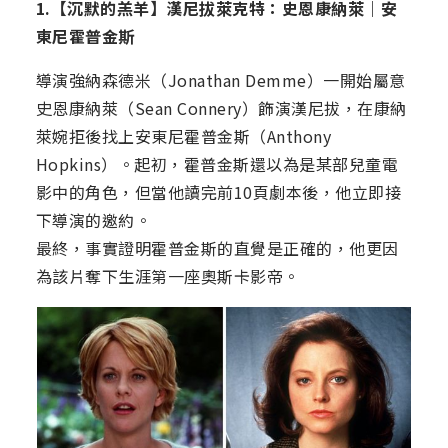
1.【沉默的羔羊】漢尼拔萊克特：史恩康納萊｜安
東尼霍普金斯
導演強納森德米（Jonathan Demme）一開始屬意
史恩康納萊（Sean Connery）飾演漢尼拔，在康納
萊婉拒後找上安東尼霍普金斯（Anthony
Hopkins）。起初，霍普金斯還以為是某部兒童電
影中的角色，但當他讀完前10頁劇本後，他立即接
下導演的邀約。
最終，事實證明霍普金斯的直覺是正確的，他更因
為該片奪下生涯第一座奧斯卡影帝。