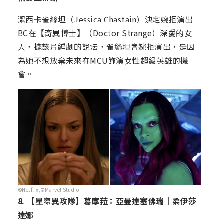
潔西卡雀絲坦（Jessica Chastain）決定婉拒演出
BC在【奇異博士】（Doctor Strange）深愛的女
人，據該片編劇的說法，雀絲坦會婉拒演出，是因
為她不想放棄未來在MCU飾演女性超級英雄的機
會。
©Netflix,©Marvel Studio
8. 【星際異攻隊】葛摩菈：亞曼達塞佛瑞｜柔伊莎
達娜