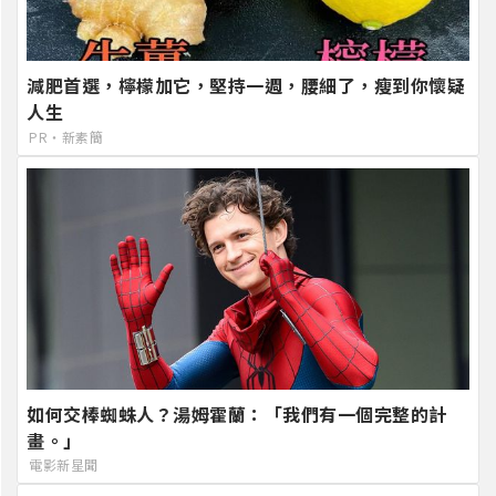
減肥首選，檸檬加它，堅持一週，腰細了，瘦到你懷疑
人生
PR・新素簡
如何交棒蜘蛛人？湯姆霍蘭：「我們有一個完整的計
畫。」
電影新星聞