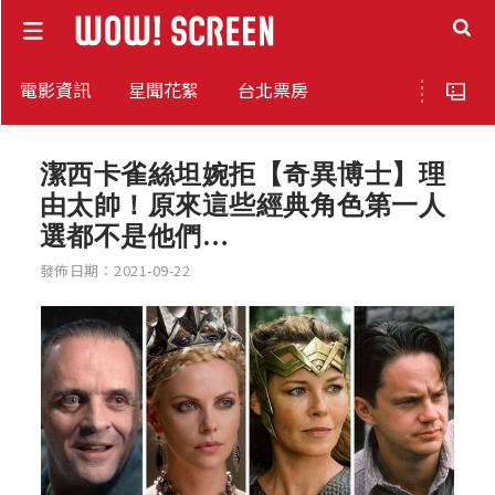
電影資訊
星聞花絮
台北票房
潔西卡雀絲坦婉拒【奇異博士】理
由太帥！原來這些經典角色第一人
選都不是他們…
發佈日期：2021-09-22