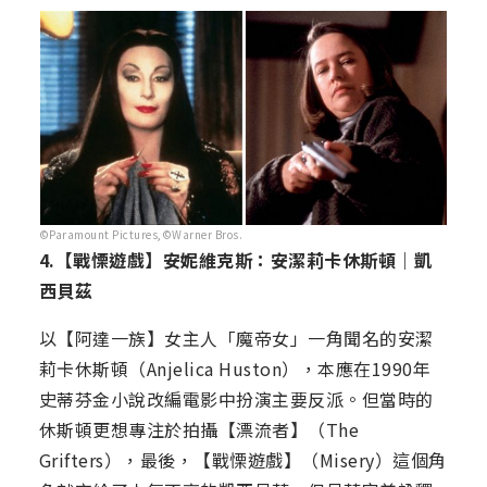
©Paramount Pictures,©Warner Bros.
4.【戰慄遊戲】安妮維克斯：安潔莉卡休斯頓｜凱
西貝茲
以【阿達一族】女主人「魔帝女」一角聞名的安潔
莉卡休斯頓（Anjelica Huston），本應在1990年
史蒂芬金小說改編電影中扮演主要反派。但當時的
休斯頓更想專注於拍攝【漂流者】（The
Grifters），最後，【戰慄遊戲】（Misery）這個角