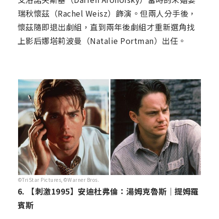
瑞秋懷茲（Rachel Weisz）飾演。但兩人分手後，
懷茲隨即退出劇組，直到兩年後劇組才重新選角找
上影后娜塔莉波曼（Natalie Portman）出任。
©TriStar Pictures,©Warner Bros.
6. 【刺激1995】安迪杜弗倫：湯姆克魯斯｜提姆羅
賓斯