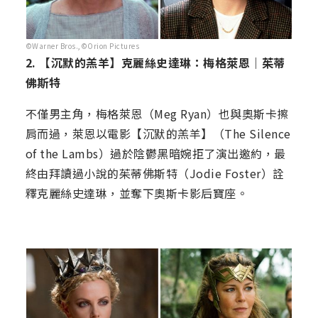
©Warner Bros.,©Orion Pictures
2. 【沉默的羔羊】克麗絲史達琳：梅格萊恩｜茱蒂
佛斯特
不僅男主角，梅格萊恩（Meg Ryan）也與奧斯卡擦
肩而過，萊恩以電影【沉默的羔羊】（The Silence
of the Lambs）過於陰鬱黑暗婉拒了演出邀約，最
終由拜讀過小說的茱蒂佛斯特（Jodie Foster）詮
釋克麗絲史達琳，並奪下奧斯卡影后寶座。