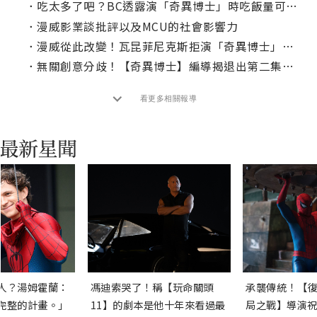
．
吃太多了吧？BC透露演「奇異博士」時吃飯量可以養活一個家庭！
．
漫威影業談批評以及MCU的社會影響力
．
漫威從此改變！瓦昆菲尼克斯拒演「奇異博士」的影響
．
無關創意分歧！【奇異博士】編導揭退出第二集原由
看更多相關報導
人？湯姆霍蘭：
馮迪索哭了！稱【玩命關頭
承襲傳統！【復
完整的計畫。」
11】的劇本是他十年來看過最
局之戰】導演祝