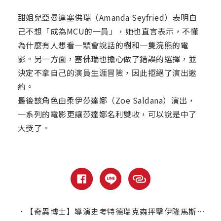
甜姐兒亞曼達塞佛瑞（Amanda Seyfried）表明自
己不想「成為MCU的一員」，她也直言表示，不懂
為什麼有人想看一顆會說話的樹和一隻浣熊的電
影。另一方面，塞佛瑞也擔心做了錯誤的選擇，並
決定不拿自己的演員生涯冒險，因此拒絕了演出邀
約。
最後該角色由柔伊莎達娜（Zoe Saldana）演出，
一系列的電影更讓莎達娜名利雙收，可以說是中了
大獎了。
．
【奇異博士】導演史考特德瑞克森抨擊伊隆馬斯克對電影「一竅不通」！