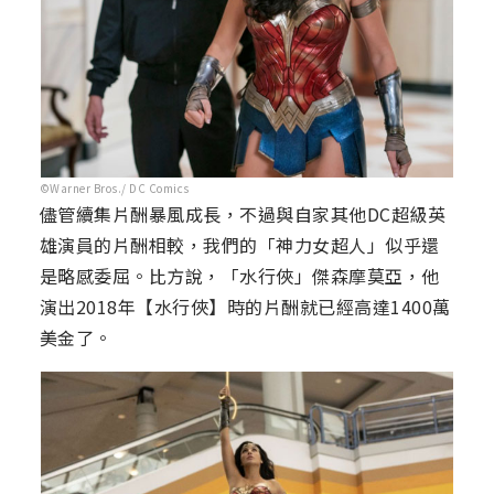
©Warner Bros./ DC Comics
儘管續集片酬暴風成長，不過與自家其他DC超級英
雄演員的片酬相較，我們的「神力女超人」似乎還
是略感委屈。比方說，「水行俠」傑森摩莫亞，他
演出2018年【水行俠】時的片酬就已經高達1400萬
美金了。