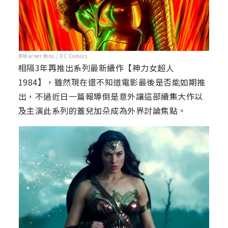
©Warner Bros./ DC Comics
相隔3年再推出系列最新續作【神力女超人
1984】，雖然現在還不知道電影最後是否能如期推
出，不過近日一篇報導倒是意外讓這部續集大作以
及主演此系列的蓋兒加朵成為外界討論焦點。