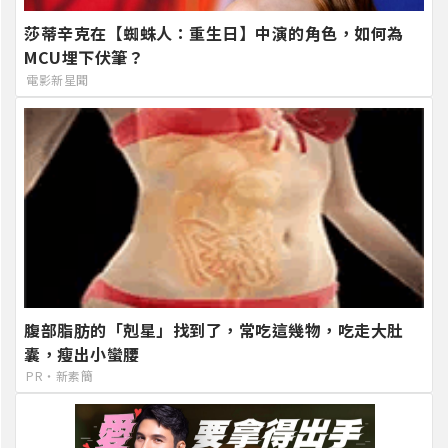
莎蒂辛克在【蜘蛛人：重生日】中演的角色，如何為
MCU埋下伏筆？
電影新星聞
腹部脂肪的「剋星」找到了，常吃這幾物，吃走大肚
囊，瘦出小蠻腰
PR・新素簡