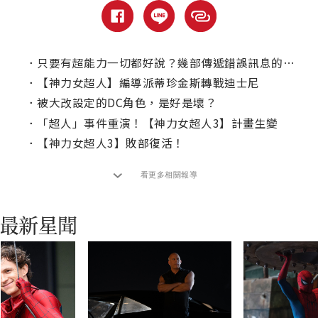
．
只要有超能力一切都好說？幾部傳遞錯誤訊息的漫改電影
．
【神力女超人】編導派蒂珍金斯轉戰迪士尼
．
被大改設定的DC角色，是好是壞？
．
「超人」事件重演！【神力女超人3】計畫生變
．
【神力女超人3】敗部復活！
看更多相關報導