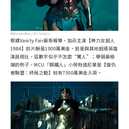
©Warner Bros./ DC Comics
根據Vanity Fair最新報導，加朵主演【神力女超人
1984】的片酬是1000萬美金。若是與其他超級英雄
演員相比，這數字似乎不怎麼“驚人”；舉個最極
端的例子，MCU「鋼鐵人」小勞勃道尼單是【復仇
者聯盟：終局之戰】就有7500萬美金入袋。