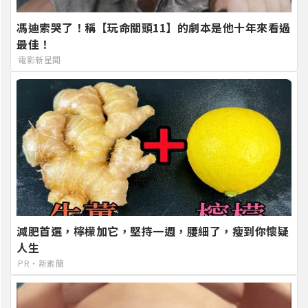
馮迪索哭了！稱【玩命關頭11】的劇本是他十年來看過
最佳！
電影新星聞
減肥首選，檸檬加它，堅持一週，腰細了，瘦到你懷疑
人生
PR・新素簡