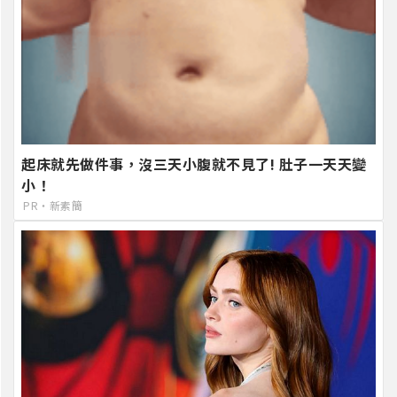
起床就先做件事，沒三天小腹就不見了! 肚子一天天變
小！
PR・新素簡