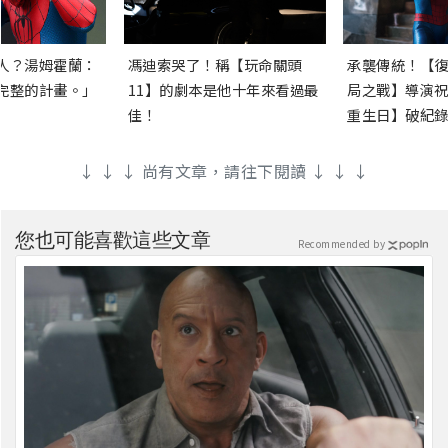
人？湯姆霍蘭：
馮迪索哭了！稱【玩命關頭
承襲傳統！【復
完整的計畫。」
11】的劇本是他十年來看過最
局之戰】導演祝
佳！
重生日】破紀錄
↓ ↓ ↓ 尚有文章，請往下閱讀 ↓ ↓ ↓
您也可能喜歡這些文章
Recommended by