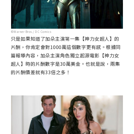
©Warner Bros./ DC Comics
只是如果知道了加朵主演第一集【神力女超人】的
片酬，你肯定會對1000萬這個數字更有感。根據同
篇報導內容，加朵主演角色獨立起源電影【神力女
超人】時的片酬數字是30萬美金。也就是說，兩集
的片酬價差就有33倍之多！