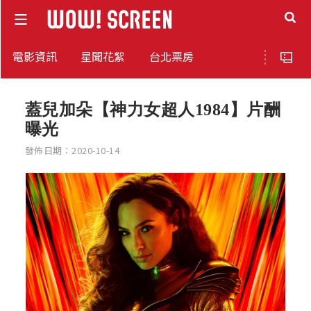
電影資訊
星聞花絮
台北票房
蓋兒加朵【神力女超人1984】片酬
曝光
發佈日期：2020-10-14