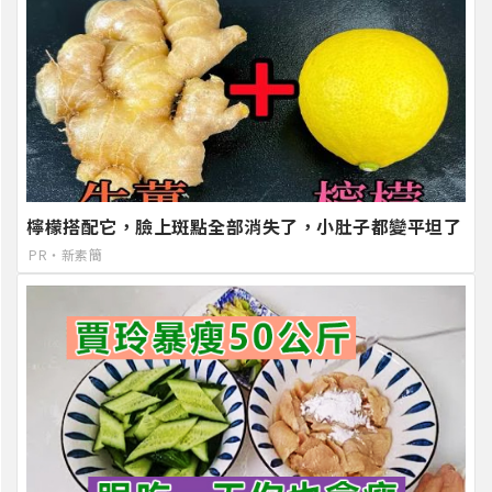
檸檬搭配它，臉上斑點全部消失了，小肚子都變平坦了
PR・新素簡