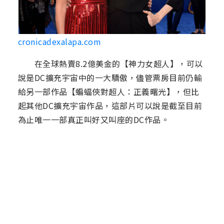
cronicadexalapa.com
在全球熱賣8.2億美金的【神力女超人】，可以
說是DC擴充宇宙中的一大驕傲，儘管票房目前仍輸
給另一部作品【蝙蝠俠對超人：正義曙光】，但比
起其他DC擴充宇宙作品，這部片可以說是截至目前
為止唯一一部真正叫好又叫座的DC作品。