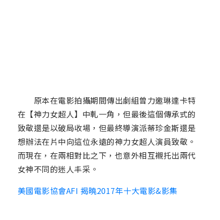
原本在電影拍攝期間傳出劇組曾力邀琳達卡特
在【神力女超人】中軋一角，但最後這個傳承式的
致敬還是以破局收場，但最終導演派蒂珍金斯還是
想辦法在片中向這位永遠的神力女超人演員致敬。
而現在，在兩相對比之下，也意外相互襯托出兩代
女神不同的迷人丰采。
美國電影協會AFI 揭曉2017年十大電影&影集