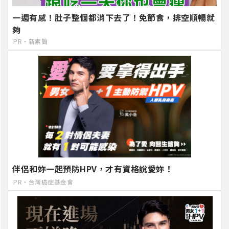
一週有感！肚子整個都消下去了！免節食，排空順暢就
夠
PR・新素簡
伴侶和妳一起預防HPV，才有資格說愛妳！
PR・台灣癌症基金會