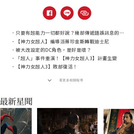
．
只要有超能力一切都好說？幾部傳遞錯誤訊息的漫改電影
．
【神力女超人】編導派蒂珍金斯轉戰迪士尼
．
被大改設定的DC角色，是好是壞？
．
「超人」事件重演！【神力女超人3】計畫生變
．
【神力女超人3】敗部復活！
看更多相關報導