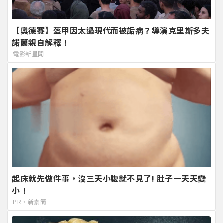
【奧德賽】盔甲因太過現代而被詬病？導演克里斯多夫
諾蘭親自解釋！
電影新星聞
起床就先做件事，沒三天小腹就不見了! 肚子一天天變
小！
PR・新素簡