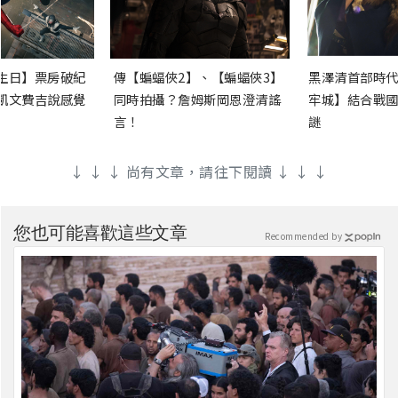
生日】票房破紀
傳【蝙蝠俠2】、【蝙蝠俠3】
黑澤清首部時代
凱文費吉說感覺
同時拍攝？詹姆斯岡恩澄清謠
牢城】結合戰國
言！
謎
↓ ↓ ↓ 尚有文章，請往下閱讀 ↓ ↓ ↓
您也可能喜歡這些文章
Recommended by