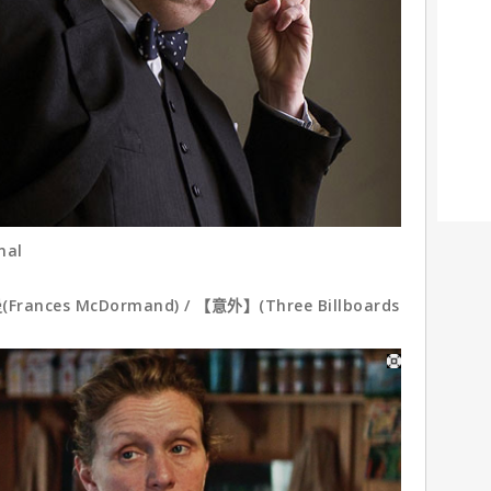
nal
es McDormand) / 【意外】(Three Billboards