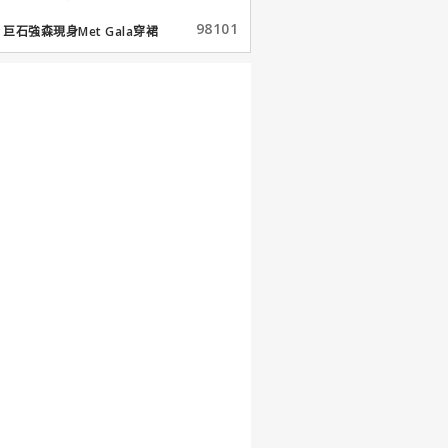
98101
巨石強森現身Met Gala穿裙
子...