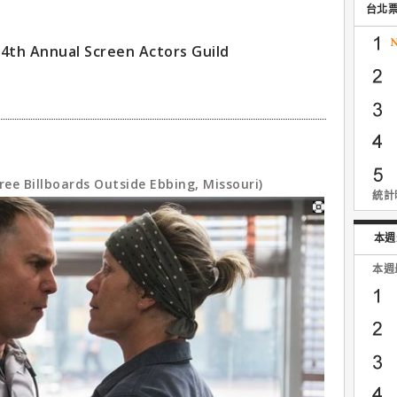
台北
nnual Screen Actors Guild
lboards Outside Ebbing, Missouri)
統計時
本週
本週