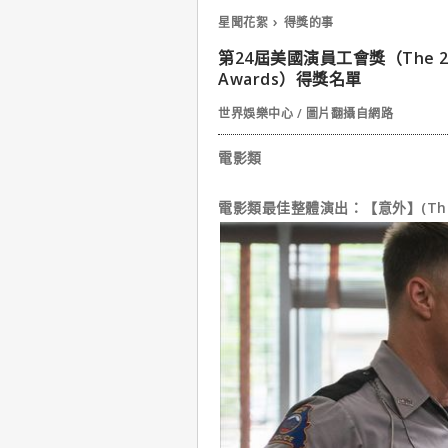
星聞花絮
得獎的事
第24屆美國演員工會獎（The 24th A
Awards）得獎名單
世界娛樂中心 / 圖片翻攝自網路
電影類
電影類最佳整體演出：【意外】(Three Bil