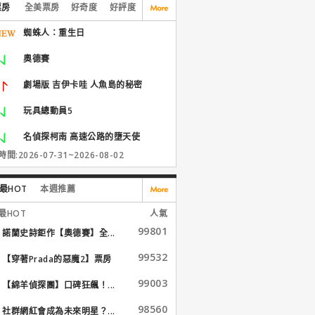
票房
全美票房
好奇度
好評度
蜘蛛人：重生日
奧德賽
劇場版 吉伊卡哇 人魚島的秘密
玩具總動員5
名偵探柯南 高速公路的墮天使
間:2026-07-31~2026-08-02
最HOT
本週推薦
最HOT
人氣
99801
諾蘭史詩鉅作【奧德賽】全...
99532
【穿著Prada的惡魔2】票房
大...
99003
【綿羊偵探團】口碑狂飆！...
98560
社群網紅會成為未來明星？...