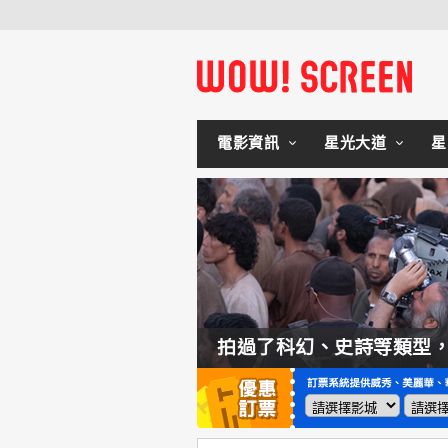
電影資訊
星光大道
星
如何交棒蜘蛛人？湯姆霍蘭：「我們有一個完整的計畫。」
拍過了科幻、史詩等類型