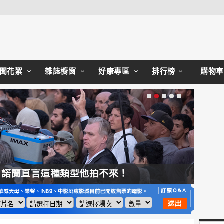
Close
聞花絮
雜誌櫥窗
好康專區
排行榜
購物車
，諾蘭直言這種類型他拍不來！